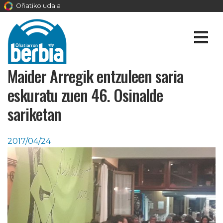
Oñatiko udala
Maider Arregik entzuleen saria
eskuratu zuen 46. Osinalde
sariketan
2017/04/24