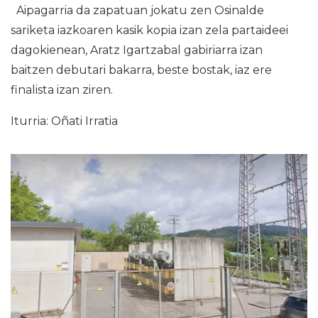
Aipagarria da zapatuan jokatu zen Osinalde
sariketa iazkoaren kasik kopia izan zela partaideei
dagokienean, Aratz Igartzabal gabiriarra izan
baitzen debutari bakarra, beste bostak, iaz ere
finalista izan ziren.
Iturria: Oñati Irratia