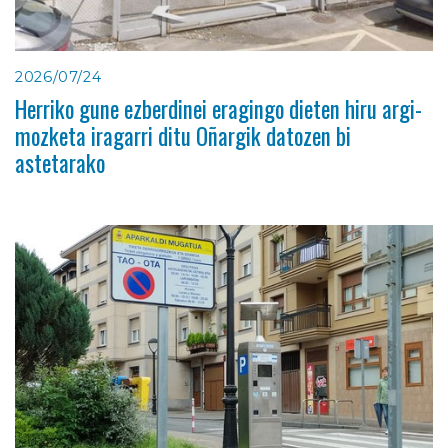
2026/07/24
Herriko gune ezberdinei eragingo dieten hiru argi-
mozketa iragarri ditu Oñargik datozen bi
astetarako