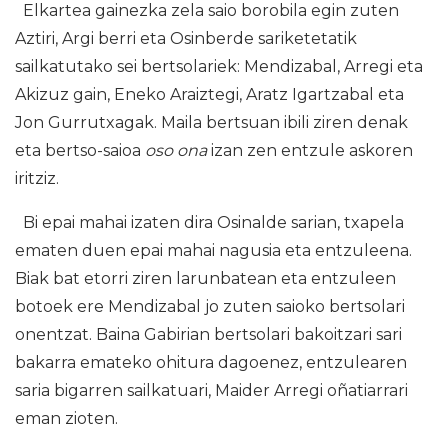
Elkartea gainezka zela saio borobila egin zuten
Aztiri, Argi berri eta Osinberde sariketetatik
sailkatutako sei bertsolariek: Mendizabal, Arregi eta
Akizuz gain, Eneko Araiztegi, Aratz Igartzabal eta
Jon Gurrutxagak. Maila bertsuan ibili ziren denak
eta bertso-saioa
oso ona
izan zen entzule askoren
iritziz.
Bi epai mahai izaten dira Osinalde sarian, txapela
ematen duen epai mahai nagusia eta entzuleena.
Biak bat etorri ziren larunbatean eta entzuleen
botoek ere Mendizabal jo zuten saioko bertsolari
onentzat. Baina Gabirian bertsolari bakoitzari sari
bakarra emateko ohitura dagoenez, entzulearen
saria bigarren sailkatuari, Maider Arregi oñatiarrari
eman zioten.