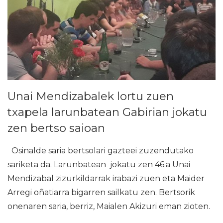
Unai Mendizabalek lortu zuen
txapela larunbatean Gabirian jokatu
zen bertso saioan
Osinalde saria bertsolari gazteei zuzendutako
sariketa da. Larunbatean jokatu zen 46.a Unai
Mendizabal zizurkildarrak irabazi zuen eta Maider
Arregi oñatiarra bigarren sailkatu zen. Bertsorik
onenaren saria, berriz, Maialen Akizuri eman zioten.