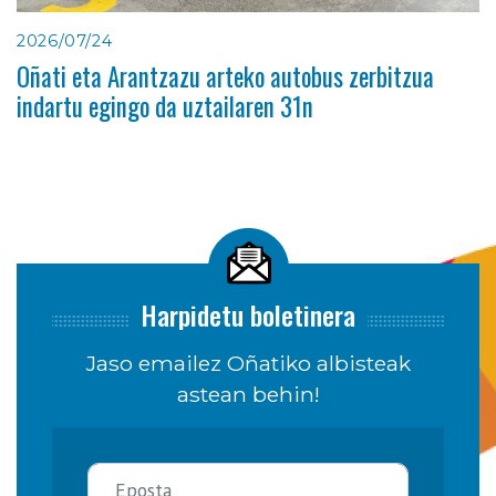
2026/07/24
Oñati eta Arantzazu arteko autobus zerbitzua
indartu egingo da uztailaren 31n
Harpidetu boletinera
Jaso emailez Oñatiko albisteak
astean behin!