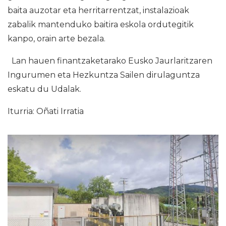
baita auzotar eta herritarrentzat, instalazioak
zabalik mantenduko baitira eskola ordutegitik
kanpo, orain arte bezala.
Lan hauen finantzaketarako Eusko Jaurlaritzaren
Ingurumen eta Hezkuntza Sailen dirulaguntza
eskatu du Udalak.
Iturria: Oñati Irratia