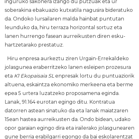
inguruko sakonera izango du putzuak eta ur
soberakina ebakuazio kutxatila nagusira bideratuko
da. Ondoko lursailaren malda hainbat puntutan
leunduko da, hiru terraza horizontal sortuz eta
lanen hurrengo fasean aurreikusten diren esku-
hartzetarako prestatuz.
Hiru enpresa aurkeztu ziren Urgain-Errekaldeko
jolasgunea eraberritzeko lanen esleipen prozesura
eta
K1 Ekopaisaia SL
enpresak lortu du puntuaziorik
altuena, eskaintza ekonomiko merkeena eta berme
epea 5 urtera luzatzeko proposamena eginda.
Lanak, 91.164 eurotan egingo ditu. Kontratua
datorren astean sinatuko da eta lanak maiatzaren
15ean hastea aurreikusten da. Ondo bidean, udako
opor garaian egingo dira eta irailerako jolasgunearen
gune berria erabilgarri egongo da bai eskolarentzat