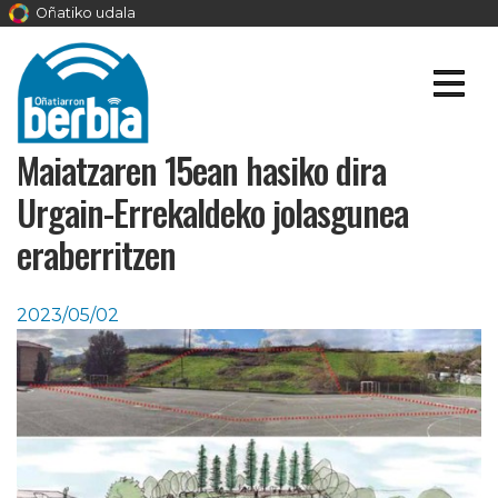
Oñatiko udala
Maiatzaren 15ean hasiko dira
Urgain-Errekaldeko jolasgunea
eraberritzen
2023/05/02