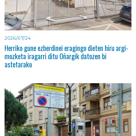
2026/07/24
Herriko gune ezberdinei eragingo dieten hiru argi-
mozketa iragarri ditu Oñargik datozen bi
astetarako