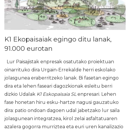
K1 Ekopaisaiak egingo ditu lanak,
91.000 eurotan
Lur Paisajistak enpresak osatutako proiektuan
oinarrituko dira Urgain-Errekalde herri eskolako
jolasgunea eraberritzeko lanak. Bi fasetan egingo
dira eta lehen faseari dagozkionak esleitu berri
dizkio Udalak
K1 Eskopaisaia SL
enpresari. Lehen
fase honetan hiru esku-hartze nagusi gauzatuko
dira: patio ondoan dagoen udal jabetzako lur saila
jolasgunean integratzea, kirol zelai asfaltatuaren
azalera gogorra murriztea eta euri uren kanalizazio