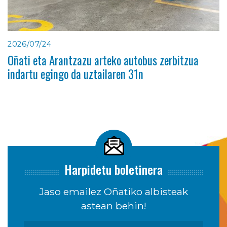
2026/07/24
Oñati eta Arantzazu arteko autobus zerbitzua
indartu egingo da uztailaren 31n
Harpidetu boletinera
Jaso emailez Oñatiko albisteak
astean behin!