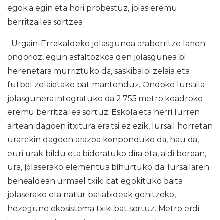
egokia egin eta hori probestuz, jolas eremu
berritzailea sortzea.
Urgain-Errekaldeko jolasgunea eraberritze lanen
ondorioz, egun asfaltozkoa den jolasgunea bi
herenetara murriztuko da, saskibaloi zelaia eta
futbol zelaietako bat mantenduz. Ondoko lursaila
jolasgunera integratuko da 2.755 metro koadroko
eremu berritzailea sortuz. Eskola eta herri lurren
artean dagoen itxitura eraitsi ez ezik, lursail horretan
urarekin dagoen arazoa konponduko da, hau da,
euri urak bildu eta bideratuko dira eta, aldi berean,
ura, jolaserako elementua bihurtuko da. lursailaren
behealdean urmael txiki bat egokituko baita
jolaserako eta natur baliabideak gehitzeko,
hezegune ekosistema txiki bat sortuz. Metro erdi