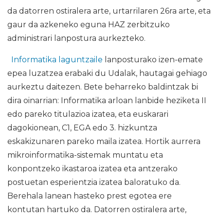
da datorren ostiralera arte, urtarrilaren 26ra arte, eta
gaur da azkeneko eguna HAZ zerbitzuko
administrari lanpostura aurkezteko.
Informatika laguntzaile
lanposturako izen-emate
epea luzatzea erabaki du Udalak, hautagai gehiago
aurkeztu daitezen. Bete beharreko baldintzak bi
dira oinarrian: Informatika arloan lanbide heziketa II
edo pareko titulazioa izatea, eta euskarari
dagokionean, C1, EGA edo 3. hizkuntza
eskakizunaren pareko maila izatea. Hortik aurrera
mikroinformatika-sistemak muntatu eta
konpontzeko ikastaroa izatea eta antzerako
postuetan esperientzia izatea baloratuko da.
Berehala lanean hasteko prest egotea ere
kontutan hartuko da. Datorren ostiralera arte,