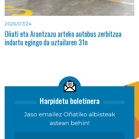
2026/07/24
Oñati eta Arantzazu arteko autobus zerbitzua
indartu egingo da uztailaren 31n
Harpidetu boletinera
Jaso emailez Oñatiko albisteak
astean behin!