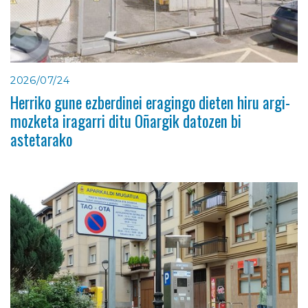
2026/07/24
Herriko gune ezberdinei eragingo dieten hiru argi-
mozketa iragarri ditu Oñargik datozen bi
astetarako