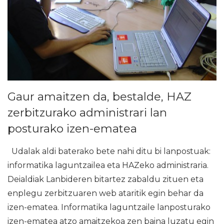
Gaur amaitzen da, bestalde, HAZ
zerbitzurako administrari lan
posturako izen-ematea
Udalak aldi baterako bete nahi ditu bi lanpostuak:
informatika laguntzailea eta HAZeko administraria.
Deialdiak Lanbideren bitartez zabaldu zituen eta
enplegu zerbitzuaren web ataritik egin behar da
izen-ematea. Informatika laguntzaile lanposturako
izen-ematea atzo amaitzekoa zen baina luzatu egin