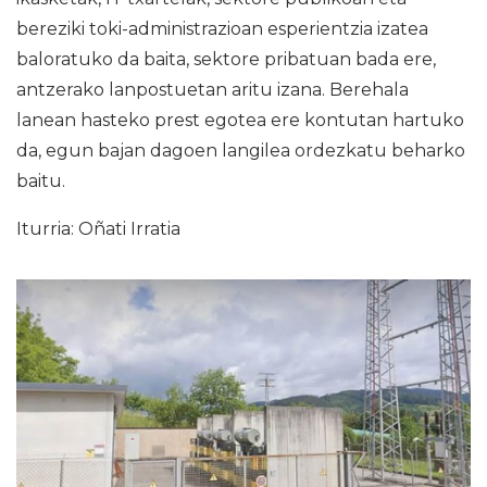
bereziki toki-administrazioan esperientzia izatea
baloratuko da baita, sektore pribatuan bada ere,
antzerako lanpostuetan aritu izana. Berehala
lanean hasteko prest egotea ere kontutan hartuko
da, egun bajan dagoen langilea ordezkatu beharko
baitu.
Iturria: Oñati Irratia