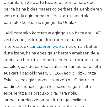
urtarrilaren 26ra arte luzatu da izen-emate epe
berria baina bidea hasierako berbera da, Lanbideren
web orritik egin behar da. Hautatutakoari aldi
baterako kontratua egingo dio Udalak.
Aldi baterako kontratua egingo zaio baita ere HAZ
zerbitzuan jardungo duen administrariari.
Interesatuek
Lanbideren web orri
tik eman behar
dute izena, baina epea gaur bertan amaitzen dela
kontutan hartuta. Lanpostu honetara aurkezteko,
batxilergoa edo pareko titulazioa izan behar da eta
euskarari dagokionean, C1, EGA edo 3. Hizkuntza
Eskakizuna egiaztatzea eskatzen da. Oinarrizko
baldintza horiezaz gain formazio osagarria eta
esperientzia baloratuko dira, hara nola,
lanpostuarekin zerikusia duten goi mailako
ikasketak, IT txartelak, sektore publikoan eta