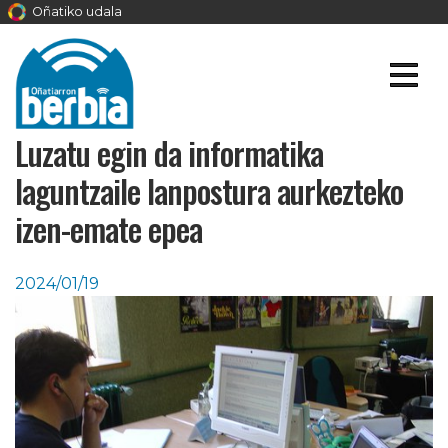
Oñatiko udala
Luzatu egin da informatika
laguntzaile lanpostura aurkezteko
izen-emate epea
2024/01/19