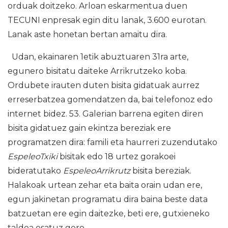
orduak doitzeko. Arloan eskarmentua duen
TECUNI enpresak egin ditu lanak, 3.600 eurotan.
Lanak aste honetan bertan amaitu dira.
Udan, ekainaren 1etik abuztuaren 31ra arte,
egunero bisitatu daiteke Arrikrutzeko koba.
Ordubete irauten duten bisita gidatuak aurrez
erreserbatzea gomendatzen da, bai telefonoz edo
internet bidez. 53. Galerian barrena egiten diren
bisita gidatuez gain ekintza bereziak ere
programatzen dira: famili eta haurreri zuzendutako
EspeleoTxiki
bisitak edo 18 urtez gorakoei
bideratutako
EspeleoArrikrutz
bisita bereziak.
Halakoak urtean zehar eta baita orain udan ere,
egun jakinetan programatu dira baina beste data
batzuetan ere egin daitezke, beti ere, gutxieneko
taldea osatuz gero.