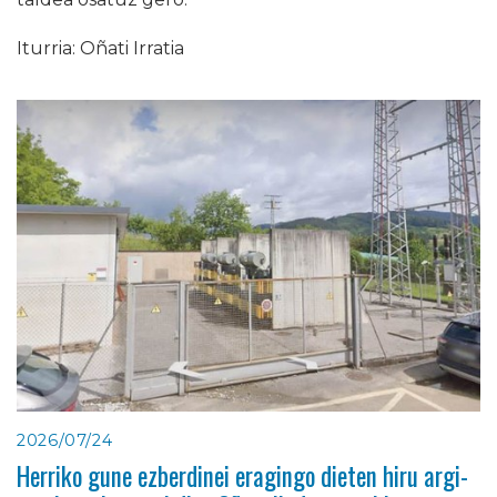
Iturria: Oñati Irratia
2026/07/24
Herriko gune ezberdinei eragingo dieten hiru argi-