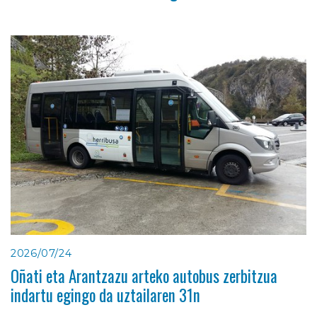
2026/07/24
Oñati eta Arantzazu arteko autobus zerbitzua
indartu egingo da uztailaren 31n