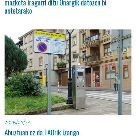
mozketa iragarri ditu Oñargik datozen bi
astetarako
2026/07/24
Abuztuan ez da TAOrik izango