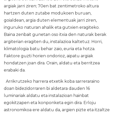
argiak jarri ziren; 70en bat zentimetroko altura
hartzen duten zutabe modukoen buruan,
goialdean, argia duten elementuak jarri ziren,
inguruko naturan ahalik eta gutxien eragiteko.
Baina zenbait gunetan oso itxia den naturak berak
argiterian eragiten du, instalazioa kaltetuz. Horri,
klimatologia batu behar zaio, euria eta hotza.
Faktore guzti horien ondorioz, aipatu argiak
hondatzen joan dira. Orain, aldatu eta berritzea
erabaki da.
Arrikrutzeko harrera etxetik koba sarreraraino
doan bidezidorraren bi aldetara dauden 16
luminariak aldatu eta instalazioan hainbat
egokitzapen eta konponketa egin dira. Erloju
astronomikoa ere aldatu da, argien pizte eta itzaltze