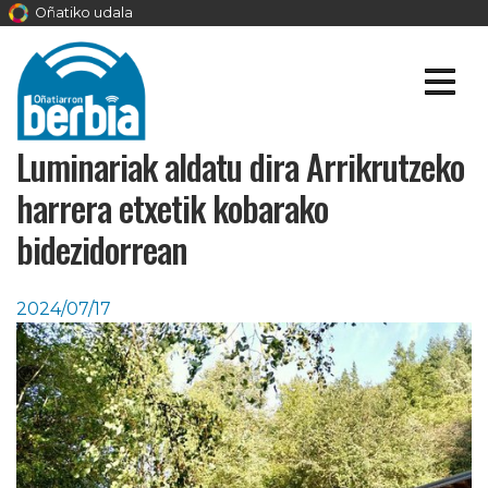
Oñatiko udala
Luminariak aldatu dira Arrikrutzeko
harrera etxetik kobarako
bidezidorrean
2024/07/17