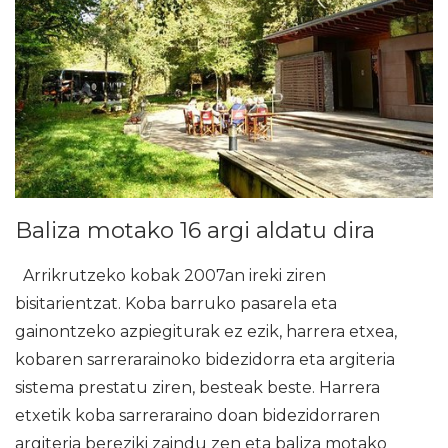
Baliza motako 16 argi aldatu dira
Arrikrutzeko kobak 2007an ireki ziren
bisitarientzat. Koba barruko pasarela eta
gainontzeko azpiegiturak ez ezik, harrera etxea,
kobaren sarrerarainoko bidezidorra eta argiteria
sistema prestatu ziren, besteak beste. Harrera
etxetik koba sarreraraino doan bidezidorraren
argiteria bereziki zaindu zen eta baliza motako