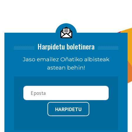
Harpidetu boletinera
Jaso emailez Oñatiko albisteak
astean behin!
HARPIDETU