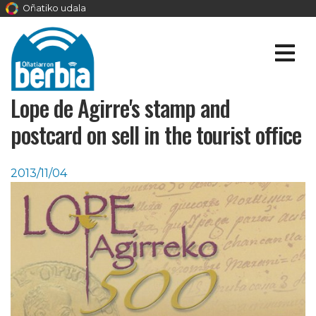
Oñatiko udala
Lope de Agirre's stamp and
postcard on sell in the tourist office
2013/11/04