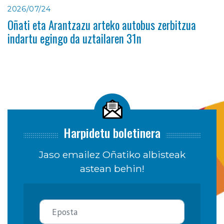
2026/07/24
Oñati eta Arantzazu arteko autobus zerbitzua
indartu egingo da uztailaren 31n
Harpidetu boletinera
Jaso emailez Oñatiko albisteak
astean behin!