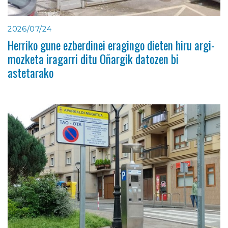
2026/07/24
Herriko gune ezberdinei eragingo dieten hiru argi-
mozketa iragarri ditu Oñargik datozen bi
astetarako