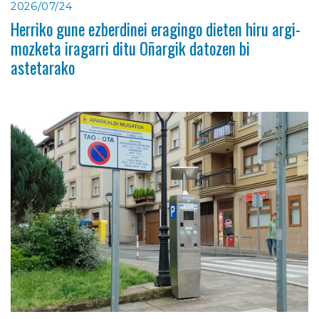
2026/07/24
Herriko gune ezberdinei eragingo dieten hiru argi-
mozketa iragarri ditu Oñargik datozen bi
astetarako