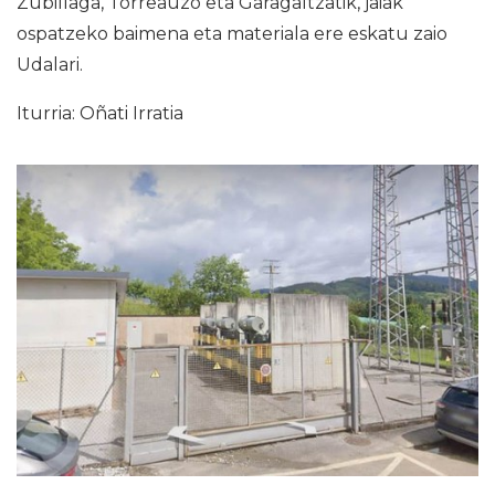
Zubillaga, Torreauzo eta Garagaltzatik, jaiak
ospatzeko baimena eta materiala ere eskatu zaio
Udalari.
Iturria: Oñati Irratia