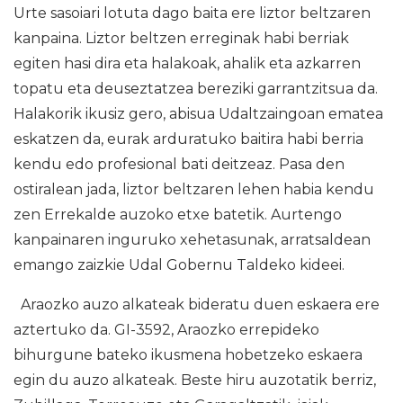
Urte sasoiari lotuta dago baita ere liztor beltzaren
kanpaina. Liztor beltzen erreginak habi berriak
egiten hasi dira eta halakoak, ahalik eta azkarren
topatu eta deuseztatzea bereziki garrantzitsua da.
Halakorik ikusiz gero, abisua Udaltzaingoan ematea
eskatzen da, eurak arduratuko baitira habi berria
kendu edo profesional bati deitzeaz. Pasa den
ostiralean jada, liztor beltzaren lehen habia kendu
zen Errekalde auzoko etxe batetik. Aurtengo
kanpainaren inguruko xehetasunak, arratsaldean
emango zaizkie Udal Gobernu Taldeko kideei.
Araozko auzo alkateak bideratu duen eskaera ere
aztertuko da. GI-3592, Araozko errepideko
bihurgune bateko ikusmena hobetzeko eskaera
egin du auzo alkateak. Beste hiru auzotatik berriz,