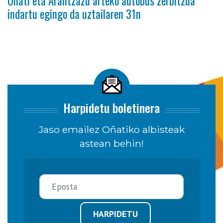
Oñati eta Arantzazu arteko autobus zerbitzua
indartu egingo da uztailaren 31n
Harpidetu boletinera
Jaso emailez Oñatiko albisteak
astean behin!
HARPIDETU