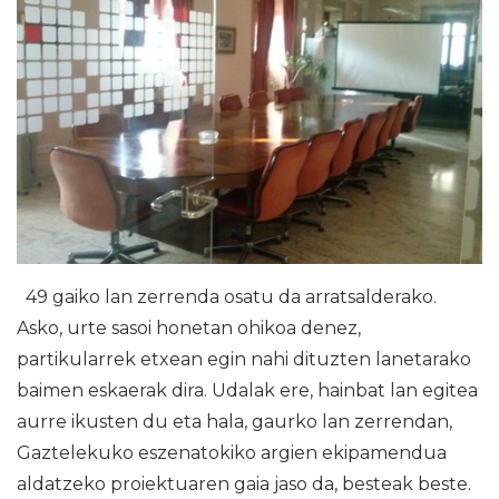
49 gaiko lan zerrenda osatu da arratsalderako.
Asko, urte sasoi honetan ohikoa denez,
partikularrek etxean egin nahi dituzten lanetarako
baimen eskaerak dira. Udalak ere, hainbat lan egitea
aurre ikusten du eta hala, gaurko lan zerrendan,
Gaztelekuko eszenatokiko argien ekipamendua
aldatzeko proiektuaren gaia jaso da, besteak beste.