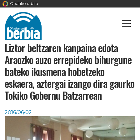
Oñatiko udala
Liztor beltzaren kanpaina edota
Araozko auzo errepideko bihurgune
bateko ikusmena hobetzeko
eskaera, aztergai izango dira gaurko
Tokiko Gobernu Batzarrean
2016/06/02