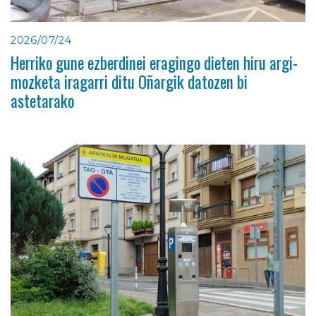
2026/07/24
Herriko gune ezberdinei eragingo dieten hiru argi-
mozketa iragarri ditu Oñargik datozen bi
astetarako