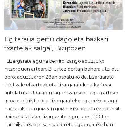
Egitaraua gertu dago eta bazkari
txartelak salgai, Bizipozen
Lizargarate eguna berriro izango abuztuko
hitzorduen artean. Bi urtez bertan behera utzi eta
gero, abuztuaren 28an ospatuko da, Lizargarate
trikitizale elkarteak eta Lizargarateko elkarteak
antolatuta, Udalaren laguntzarekin. Lagun arteko
giroa eta trikitia dira Lizargarateko eguneko osagai
nagusiak. Jaia goizean goiz hasiko da eta ez da trikiti
doinurik faltako Lizargarate inguruan. 11:00tan
hamaiketakoa eskainiko da eta eguerdirako herri