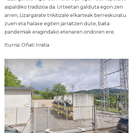
aspaldiko tradizioa da. Urteetan galduta egon zen
arren, Lizargarate trikitizale elkarteak berreskuratu
zuen eta halaxe egiten jarraitzen dute, baita
pandemiak eragindako etenaren ondoren ere.
Iturria: Oñati Irratia