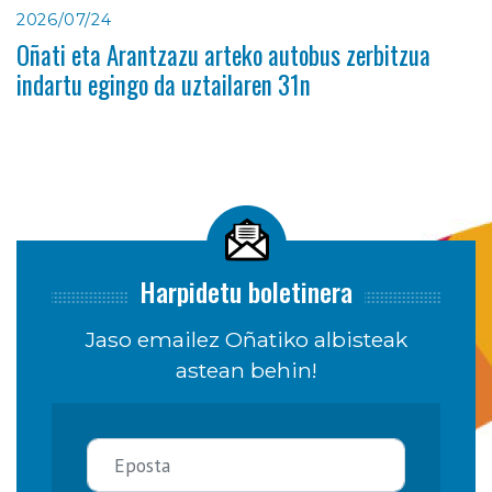
2026/07/24
Oñati eta Arantzazu arteko autobus zerbitzua
indartu egingo da uztailaren 31n
Harpidetu boletinera
Jaso emailez Oñatiko albisteak
astean behin!