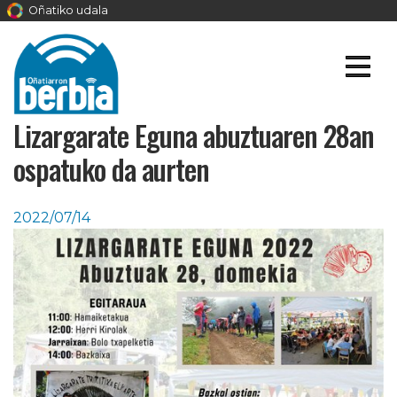
Oñatiko udala
Lizargarate Eguna abuztuaren 28an
ospatuko da aurten
2022/07/14