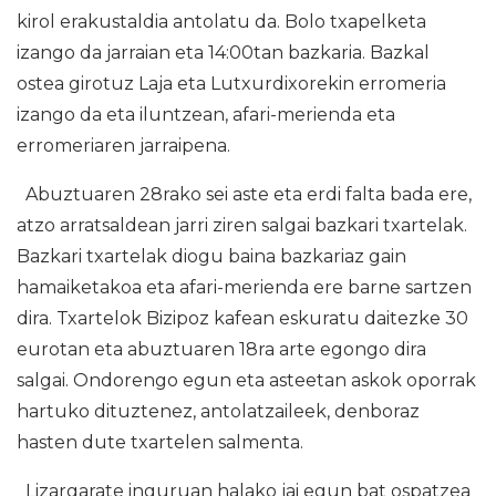
kirol erakustaldia antolatu da. Bolo txapelketa
izango da jarraian eta 14:00tan bazkaria. Bazkal
ostea girotuz Laja eta Lutxurdixorekin erromeria
izango da eta iluntzean, afari-merienda eta
erromeriaren jarraipena.
Abuztuaren 28rako sei aste eta erdi falta bada ere,
atzo arratsaldean jarri ziren salgai bazkari txartelak.
Bazkari txartelak diogu baina bazkariaz gain
hamaiketakoa eta afari-merienda ere barne sartzen
dira. Txartelok Bizipoz kafean eskuratu daitezke 30
eurotan eta abuztuaren 18ra arte egongo dira
salgai. Ondorengo egun eta asteetan askok oporrak
hartuko dituztenez, antolatzaileek, denboraz
hasten dute txartelen salmenta.
Lizargarate inguruan halako jai egun bat ospatzea