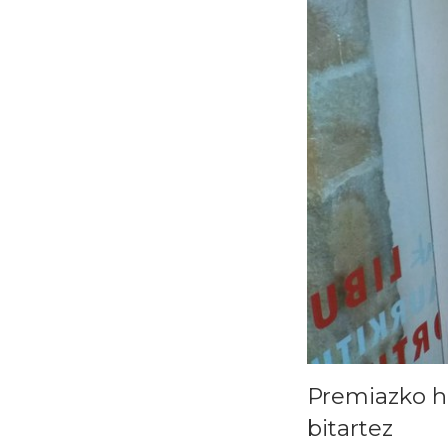
Premiazko h
bitartez