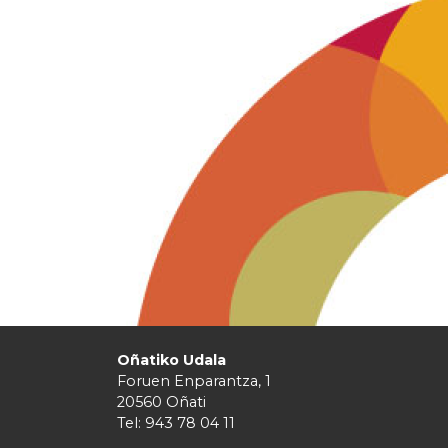
Oñatiko Udala
Foruen Enparantza, 1
20560 Oñati
Tel: 943 78 04 11