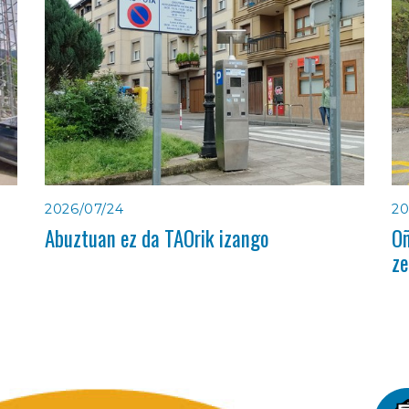
2026/07/24
20
Abuztuan ez da TAOrik izango
Oñ
ze