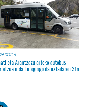
26/07/24
ati eta Arantzazu arteko autobus
rbitzua indartu egingo da uztailaren 31n