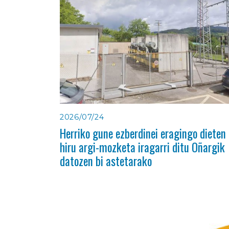
2026/07/24
Herriko gune ezberdinei eragingo dieten
hiru argi-mozketa iragarri ditu Oñargik
datozen bi astetarako