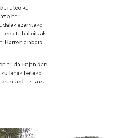
liburutegiko
azio hori
Udalak ezarritako
u zen eta bakoitzak
n. Horren arabera,
n ari da. Bajan den
rtzu lanak beteko
giaren zerbitzua ez