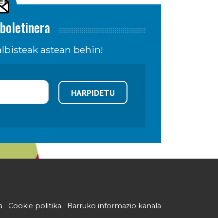
boletinera
lbisteak astean behin!
HARPIDETU
a
Cookie politika
Barruko informazio kanala