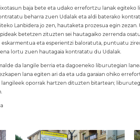
ixotasun baja bete eta udako errefortzu lanak egiteko 
ontratatu beharra zuen Udalak eta aldi baterako kontrat
teko Lanbidera jo zen, hautaketa prozesua egin zezan. 
izpideak betetzen zituzten sei hautagaiko zerrenda osat
 eskarmentua eta esperientzi baloratuta, puntuatu zire
uena lortu zuen hautagaia kontratatu du Udalak.
alde da langile berria eta dagoeneko liburutegian lanea
ezkapen lana egiten ari da eta uda garaian ohiko errefo
o langileek oporrak hartzen dituzten bitartean; liburute
.
ia