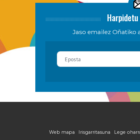
Harpidetu 
Jaso emailez Oñatiko a
Web mapa
Irisgarritasuna
Lege oharr