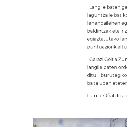
Langile baten ga
laguntzaile bat k
lehenbailehen egi
baldintzak eta ir
egiaztatutako lan
puntuaziorik alt
Garazi Goitia Zum
langile baten ord
ditu, liburutegik
baita udan eteten
Iturria: Oñati Irrat