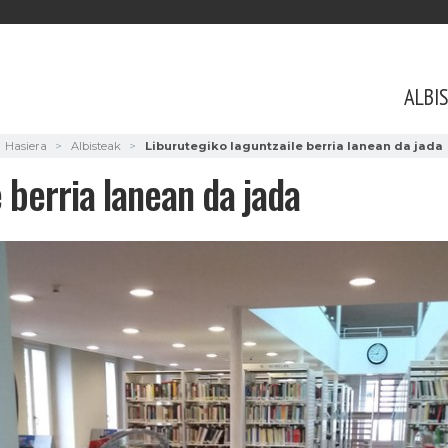
ALBI
Hasiera
Albisteak
Liburutegiko laguntzaile berria lanean da jada
 berria lanean da jada