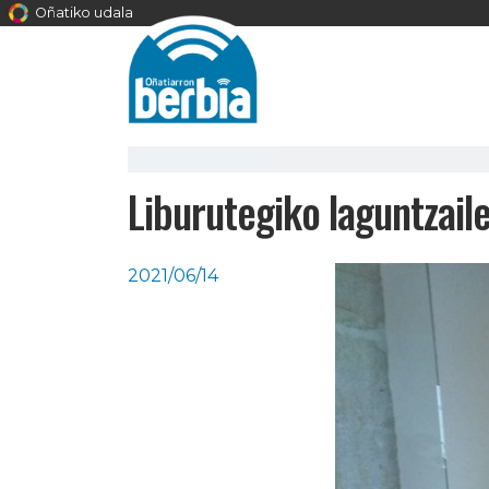
Oñatiko udala
Liburutegiko laguntzaile
2021/06/14