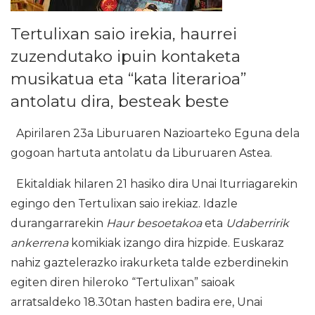
Tertulixan saio irekia, haurrei
zuzendutako ipuin kontaketa
musikatua eta “kata literarioa”
antolatu dira, besteak beste
Apirilaren 23a Liburuaren Nazioarteko Eguna dela
gogoan hartuta antolatu da Liburuaren Astea.
Ekitaldiak hilaren 21 hasiko dira Unai Iturriagarekin
egingo den Tertulixan saio irekiaz. Idazle
durangarrarekin
Haur besoetakoa
eta
Udaberririk
ankerrena
komikiak izango dira hizpide. Euskaraz
nahiz gaztelerazko irakurketa talde ezberdinekin
egiten diren hileroko “Tertulixan” saioak
arratsaldeko 18.30tan hasten badira ere, Unai