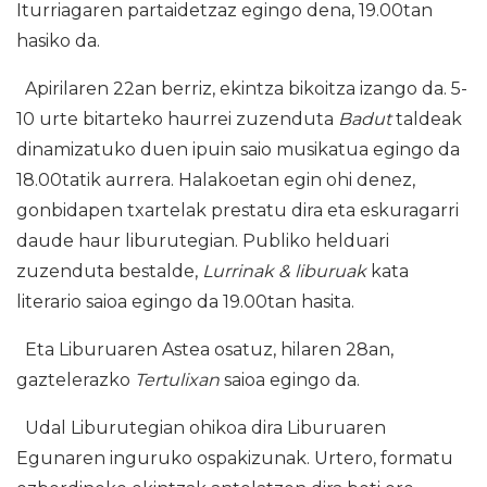
Iturriagaren partaidetzaz egingo dena, 19.00tan
hasiko da.
Apirilaren 22an berriz, ekintza bikoitza izango da. 5-
10 urte bitarteko haurrei zuzenduta
Badut
taldeak
dinamizatuko duen ipuin saio musikatua egingo da
18.00tatik aurrera. Halakoetan egin ohi denez,
gonbidapen txartelak prestatu dira eta eskuragarri
daude haur liburutegian. Publiko helduari
zuzenduta bestalde,
Lurrinak & liburuak
kata
literario saioa egingo da 19.00tan hasita.
Eta Liburuaren Astea osatuz, hilaren 28an,
gaztelerazko
Tertulixan
saioa egingo da.
Udal Liburutegian ohikoa dira Liburuaren
Egunaren inguruko ospakizunak. Urtero, formatu