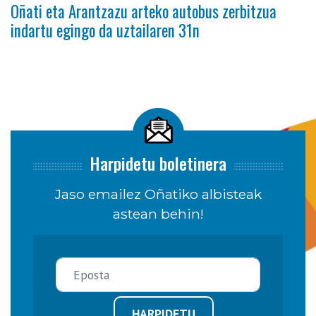
Oñati eta Arantzazu arteko autobus zerbitzua
indartu egingo da uztailaren 31n
Harpidetu boletinera
Jaso emailez Oñatiko albisteak
astean behin!
HARPIDETU