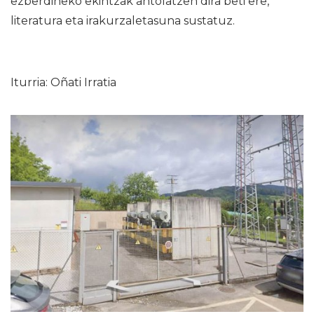
ezberdineko ekintzak antolatzen dira beti ere,
literatura eta irakurzaletasuna sustatuz.
Iturria: Oñati Irratia