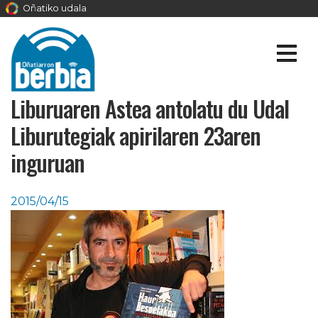
Oñatiko udala
Liburuaren Astea antolatu du Udal
Liburutegiak apirilaren 23aren
inguruan
2015/04/15