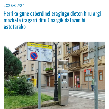
2026/07/24
Herriko gune ezberdinei eragingo dieten hiru argi-
mozketa iragarri ditu Oñargik datozen bi
astetarako