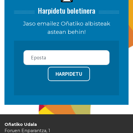
Harpidetu boletinera
Jaso emailez Oñatiko albisteak
astean behin!
HARPIDETU
Oñatiko Udala
Foruen Enparantza, 1