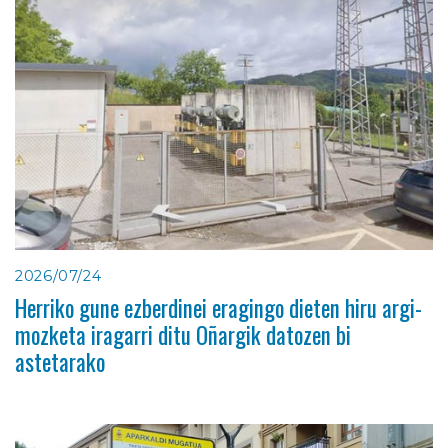
2026/07/24
Herriko gune ezberdinei eragingo dieten hiru argi-
mozketa iragarri ditu Oñargik datozen bi
astetarako