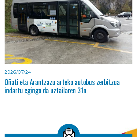
2026/07/24
Oñati eta Arantzazu arteko autobus zerbitzua
indartu egingo da uztailaren 31n