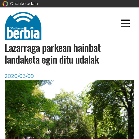
Oñatiko udala
Lazarraga parkean hainbat
landaketa egin ditu udalak
2020/03/09