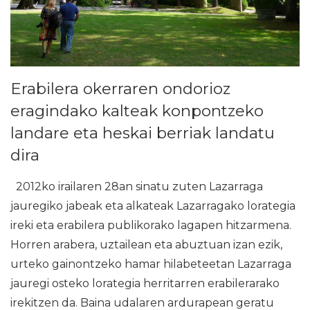
Erabilera okerraren ondorioz
eragindako kalteak konpontzeko
landare eta heskai berriak landatu
dira
2012ko irailaren 28an sinatu zuten Lazarraga
jauregiko jabeak eta alkateak Lazarragako lorategia
ireki eta erabilera publikorako lagapen hitzarmena.
Horren arabera, uztailean eta abuztuan izan ezik,
urteko gainontzeko hamar hilabeteetan Lazarraga
jauregi osteko lorategia herritarren erabilerarako
irekitzen da. Baina udalaren ardurapean geratu