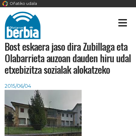
Oñatiko udala
Bost eskaera jaso dira Zubillaga eta
Olabarrieta auzoan dauden hiru udal
etxebizitza sozialak alokatzeko
2015/06/04