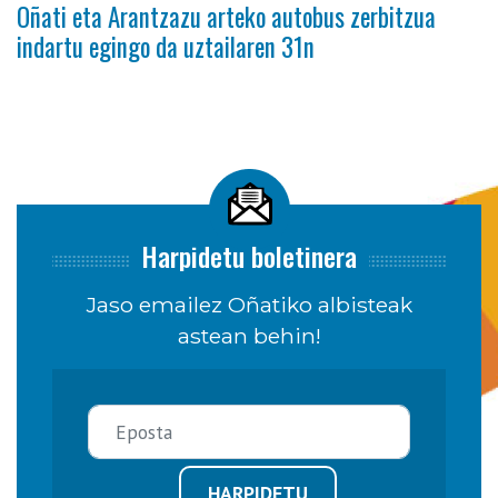
Oñati eta Arantzazu arteko autobus zerbitzua
indartu egingo da uztailaren 31n
Harpidetu boletinera
Jaso emailez Oñatiko albisteak
astean behin!
HARPIDETU