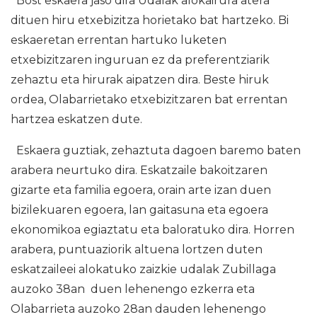
Bost eskaera jaso dira Udalak alokairura atera
dituen hiru etxebizitza horietako bat hartzeko. Bi
eskaeretan errentan hartuko luketen
etxebizitzaren inguruan ez da preferentziarik
zehaztu eta hirurak aipatzen dira. Beste hiruk
ordea, Olabarrietako etxebizitzaren bat errentan
hartzea eskatzen dute.
Eskaera guztiak, zehaztuta dagoen baremo baten
arabera neurtuko dira. Eskatzaile bakoitzaren
gizarte eta familia egoera, orain arte izan duen
bizilekuaren egoera, lan gaitasuna eta egoera
ekonomikoa egiaztatu eta baloratuko dira. Horren
arabera, puntuaziorik altuena lortzen duten
eskatzaileei alokatuko zaizkie udalak Zubillaga
auzoko 38an duen lehenengo ezkerra eta
Olabarrieta auzoko 28an dauden lehenengo