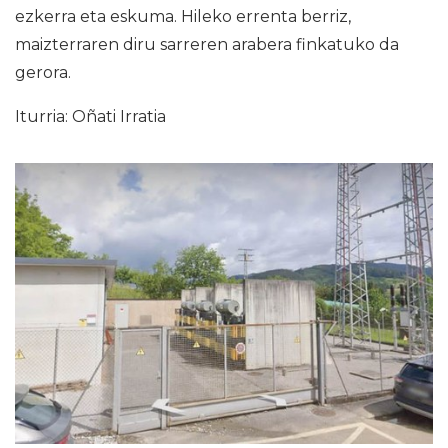
ezkerra eta eskuma. Hileko errenta berriz,
maizterraren diru sarreren arabera finkatuko da
gerora.
Iturria: Oñati Irratia