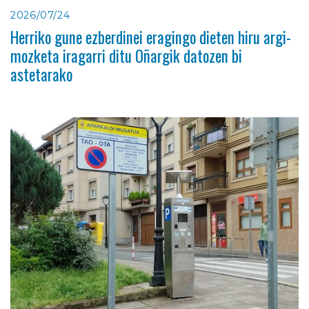
2026/07/24
Herriko gune ezberdinei eragingo dieten hiru argi-
mozketa iragarri ditu Oñargik datozen bi
astetarako