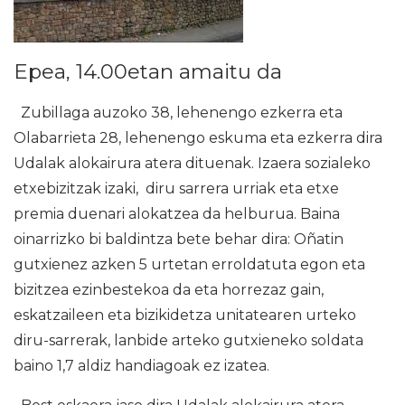
Epea, 14.00etan amaitu da
Zubillaga auzoko 38, lehenengo ezkerra eta
Olabarrieta 28, lehenengo eskuma eta ezkerra dira
Udalak alokairura atera dituenak. Izaera sozialeko
etxebizitzak izaki, diru sarrera urriak eta etxe
premia duenari alokatzea da helburua. Baina
oinarrizko bi baldintza bete behar dira: Oñatin
gutxienez azken 5 urtetan erroldatuta egon eta
bizitzea ezinbestekoa da eta horrezaz gain,
eskatzaileen eta bizikidetza unitatearen urteko
diru-sarrerak, lanbide arteko gutxieneko soldata
baino 1,7 aldiz handiagoak ez izatea.