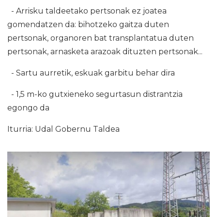
- Arrisku taldeetako pertsonak ez joatea
gomendatzen da: bihotzeko gaitza duten
pertsonak, organoren bat transplantatua duten
pertsonak, arnasketa arazoak dituzten pertsonak...
- Sartu aurretik, eskuak garbitu behar dira
- 1,5 m-ko gutxieneko segurtasun distrantzia
egongo da
Iturria: Udal Gobernu Taldea