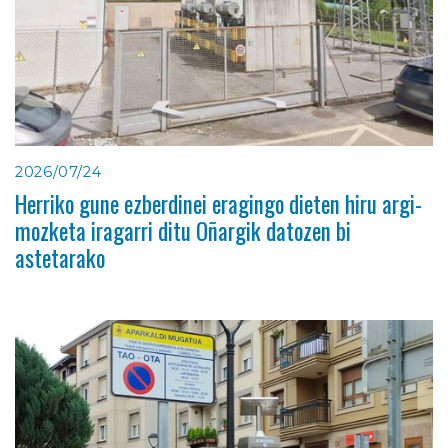
2026/07/24
Herriko gune ezberdinei eragingo dieten hiru argi-
mozketa iragarri ditu Oñargik datozen bi
astetarako