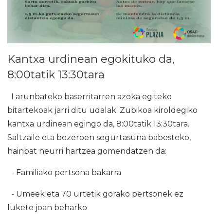
Kantxa urdinean egokituko da,
8:00tatik 13:30tara
Larunbateko baserritarren azoka egiteko
bitartekoak jarri ditu udalak. Zubikoa kiroldegiko
kantxa urdinean egingo da, 8:00tatik 13:30tara.
Saltzaile eta bezeroen segurtasuna babesteko,
hainbat neurri hartzea gomendatzen da:
- Familiako pertsona bakarra
- Umeek eta 70 urtetik gorako pertsonek ez
lukete joan beharko