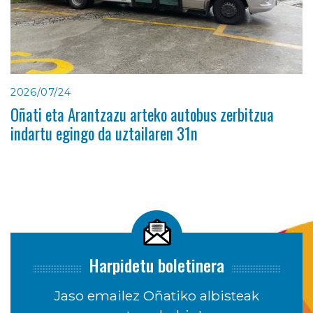
2026/07/24
Oñati eta Arantzazu arteko autobus zerbitzua
indartu egingo da uztailaren 31n
Harpidetu boletinera
Jaso emailez Oñatiko albisteak