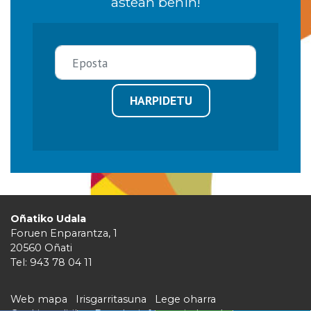
astean behin!
HARPIDETU
Oñatiko Udala
Foruen Enparantza, 1
20560 Oñati
Tel: 943 78 04 11
Web mapa
Irisgarritasuna
Lege oharra