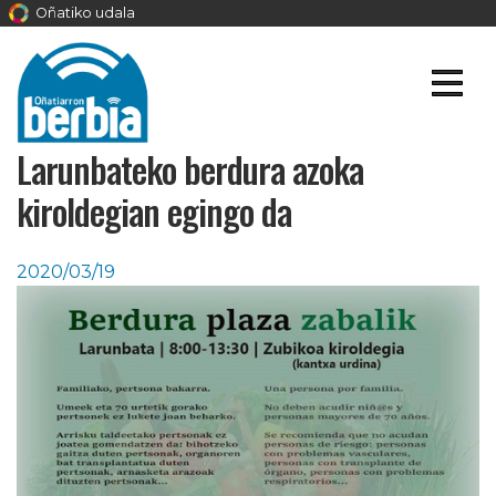
Oñatiko udala
Larunbateko berdura azoka
kiroldegian egingo da
2020/03/19