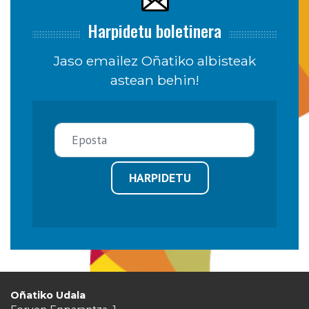
Harpidetu boletinera
Jaso emailez Oñatiko albisteak
astean behin!
HARPIDETU
Oñatiko Udala