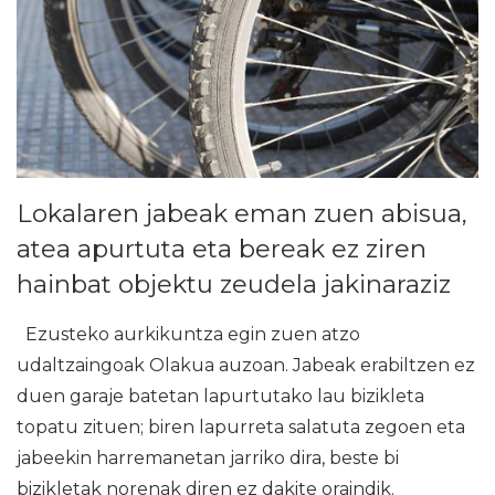
Lokalaren jabeak eman zuen abisua,
atea apurtuta eta bereak ez ziren
hainbat objektu zeudela jakinaraziz
Ezusteko aurkikuntza egin zuen atzo
udaltzaingoak Olakua auzoan. Jabeak erabiltzen ez
duen garaje batetan lapurtutako lau bizikleta
topatu zituen; biren lapurreta salatuta zegoen eta
jabeekin harremanetan jarriko dira, beste bi
bizikletak norenak diren ez dakite oraindik.