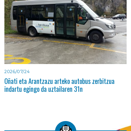
2026/07/24
Oñati eta Arantzazu arteko autobus zerbitzua
indartu egingo da uztailaren 31n