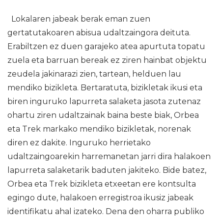
Lokalaren jabeak berak eman zuen
gertatutakoaren abisua udaltzaingora deituta.
Erabiltzen ez duen garajeko atea apurtuta topatu
zuela eta barruan bereak ez ziren hainbat objektu
zeudela jakinarazi zien, tartean, helduen lau
mendiko bizikleta. Bertaratuta, bizikletak ikusi eta
biren inguruko lapurreta salaketa jasota zutenaz
ohartu ziren udaltzainak baina beste biak, Orbea
eta Trek markako mendiko bizikletak, norenak
diren ez dakite. Inguruko herrietako
udaltzaingoarekin harremanetan jarri dira halakoen
lapurreta salaketarik baduten jakiteko. Bide batez,
Orbea eta Trek bizikleta etxeetan ere kontsulta
egingo dute, halakoen erregistroa ikusiz jabeak
identifikatu ahal izateko. Dena den oharra publiko