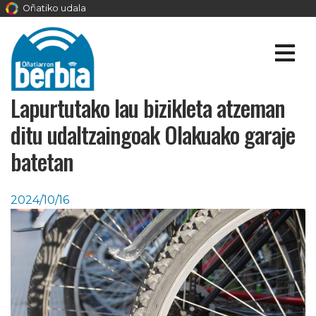
Oñatiko udala
Lapurtutako lau bizikleta atzeman
ditu udaltzaingoak Olakuako garaje
batetan
2024/10/16