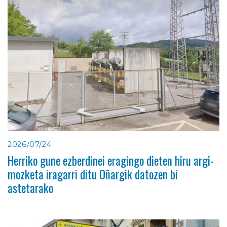
2026/07/24
Herriko gune ezberdinei eragingo dieten hiru argi-
mozketa iragarri ditu Oñargik datozen bi
astetarako