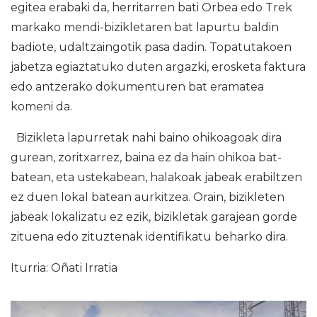
egitea erabaki da, herritarren bati Orbea edo Trek
markako mendi-bizikletaren bat lapurtu baldin
badiote, udaltzaingotik pasa dadin. Topatutakoen
jabetza egiaztatuko duten argazki, erosketa faktura
edo antzerako dokumenturen bat eramatea
komeni da.
Bizikleta lapurretak nahi baino ohikoagoak dira
gurean, zoritxarrez, baina ez da hain ohikoa bat-
batean, eta ustekabean, halakoak jabeak erabiltzen
ez duen lokal batean aurkitzea. Orain, bizikleten
jabeak lokalizatu ez ezik, bizikletak garajean gorde
zituena edo zituztenak identifikatu beharko dira.
Iturria: Oñati Irratia