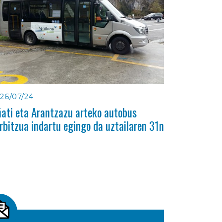
26/07/24
ati eta Arantzazu arteko autobus
rbitzua indartu egingo da uztailaren 31n