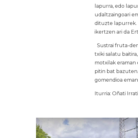
lapurra, edo lapu
udaltzaingoari e
dituzte lapurrek
ikertzen ari da Er
Sustrai fruta-den
txiki salatu baiti
motxilak eraman 
pitin bat bazuten
gomendioa eman d
Iturria: Oñati Irrat