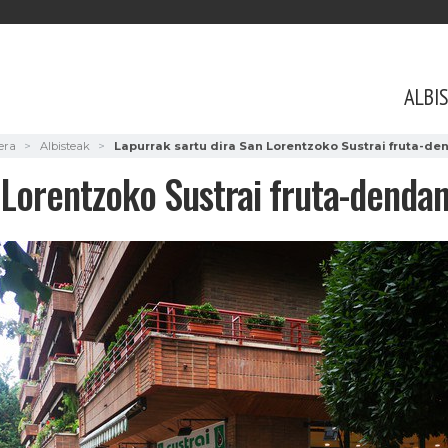
ALBI
era
Albisteak
Lapurrak sartu dira San Lorentzoko Sustrai fruta-de
 Lorentzoko Sustrai fruta-denda