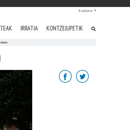
Euskara
STEAK
IRRATIA
KONTZEJUPETIK
ndan
n