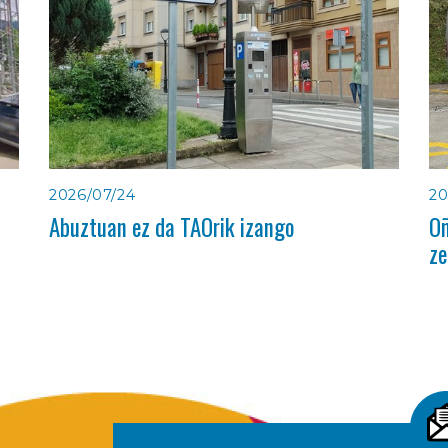
2026/07/24
20
Abuztuan ez da TAOrik izango
Oñ
ze