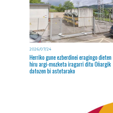
2026/07/24
Herriko gune ezberdinei eragingo dieten
hiru argi-mozketa iragarri ditu Oñargik
datozen bi astetarako