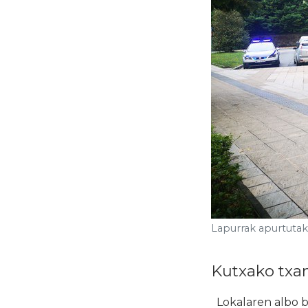
Lapurrak apurtutak
Kutxako txa
Lokalaren albo ba