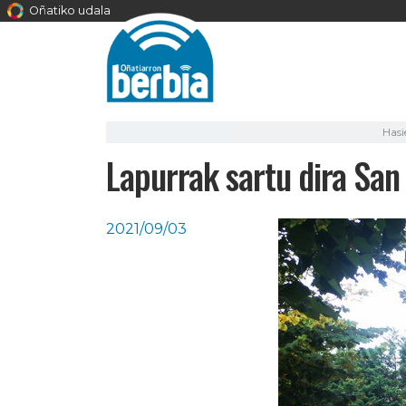
Oñatiko udala
Hasi
Lapurrak sartu dira San
2021/09/03