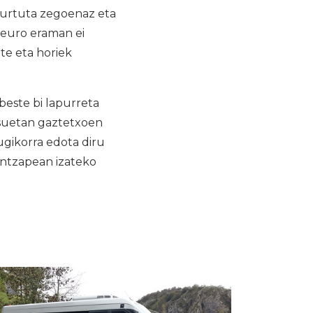
apurtuta zegoenaz eta
 euro eraman ei
te eta horiek
beste bi lapurreta
kasuetan gaztetxoen
ugikorra edota diru
aintzapean izateko