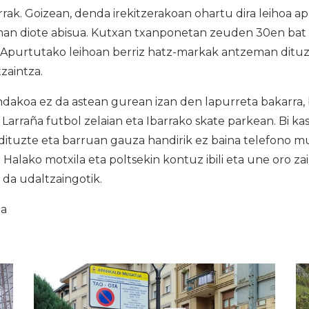
rrak. Goizean, denda irekitzerakoan ohartu dira leihoa 
man diote abisua. Kutxan txanponetan zeuden 30en bat
. Apurtutako leihoan berriz hatz-markak antzeman dituz
tzaintza.
dakoa ez da astean gurean izan den lapurreta bakarra, 
ra, Larraña futbol zelaian eta Ibarrako skate parkean. Bi 
dituzte eta barruan gauza handirik ez baina telefono m
. Halako motxila eta poltsekin kontuz ibili eta une oro z
a udaltzaingotik.
ia