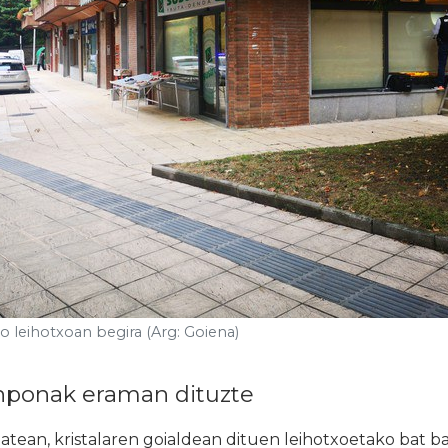
o leihotxoan begira (Arg: Goiena)
nponak eraman dituzte
tean, kristalaren goialdean dituen leihotxoetako bat b