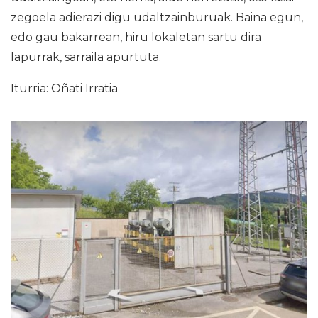
zegoela adierazi digu udaltzainburuak. Baina egun,
edo gau bakarrean, hiru lokaletan sartu dira
lapurrak, sarraila apurtuta.
Iturria: Oñati Irratia