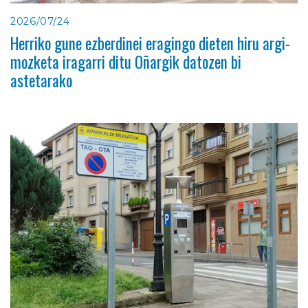
2026/07/24
Herriko gune ezberdinei eragingo dieten hiru argi-
mozketa iragarri ditu Oñargik datozen bi
astetarako