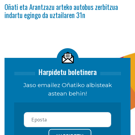
Oñati eta Arantzazu arteko autobus zerbitzua
indartu egingo da uztailaren 31n
Harpidetu boletinera
Jaso emailez Oñatiko albisteak
astean behin!