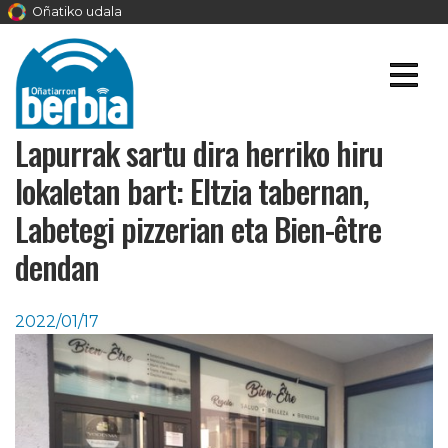
Oñatiko udala
Lapurrak sartu dira herriko hiru
lokaletan bart: Eltzia tabernan,
Labetegi pizzerian eta Bien-être
dendan
2022/01/17