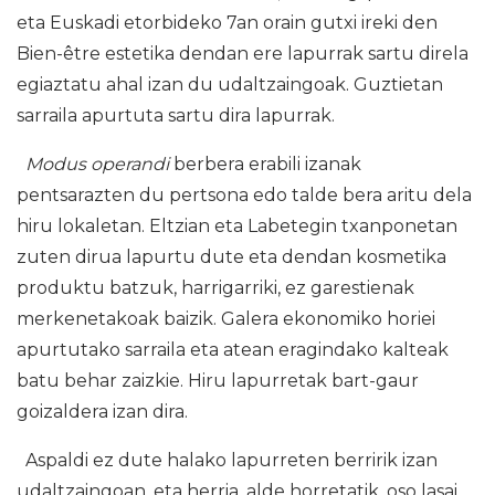
eta Euskadi etorbideko 7an orain gutxi ireki den
Bien-être estetika dendan ere lapurrak sartu direla
egiaztatu ahal izan du udaltzaingoak. Guztietan
sarraila apurtuta sartu dira lapurrak.
Modus operandi
berbera erabili izanak
pentsarazten du pertsona edo talde bera aritu dela
hiru lokaletan. Eltzian eta Labetegin txanponetan
zuten dirua lapurtu dute eta dendan kosmetika
produktu batzuk, harrigarriki, ez garestienak
merkenetakoak baizik. Galera ekonomiko horiei
apurtutako sarraila eta atean eragindako kalteak
batu behar zaizkie. Hiru lapurretak bart-gaur
goizaldera izan dira.
Aspaldi ez dute halako lapurreten berririk izan
udaltzaingoan, eta herria, alde horretatik, oso lasai