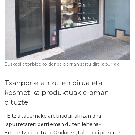
Euskadi etorbideko denda berrian sartu dira lapurrak
Txanponetan zuten dirua eta
kosmetika produktuak eraman
dituzte
Eltzia tabernako arduradunak izan dira
lapurretaren berri eman duten lehenak,
Ertzaintzari deituta. Ondoren, Labetegi pizzerian