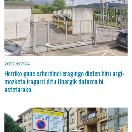
2026/07/24
Herriko gune ezberdinei eragingo dieten hiru argi-
mozketa iragarri ditu Oñargik datozen bi
astetarako