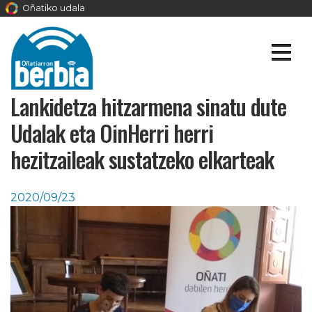
Oñatiko udala
Lankidetza hitzarmena sinatu dute
Udalak eta OinHerri herri
hezitzaileak sustatzeko elkarteak
2020/09/23