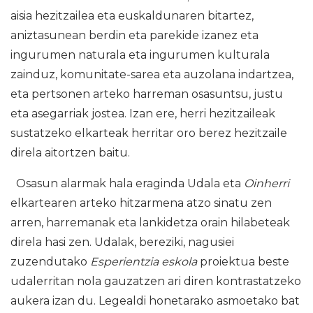
aisia hezitzailea eta euskaldunaren bitartez,
aniztasunean berdin eta parekide izanez eta
ingurumen naturala eta ingurumen kulturala
zainduz, komunitate-sarea eta auzolana indartzea,
eta pertsonen arteko harreman osasuntsu, justu
eta asegarriak jostea. Izan ere, herri hezitzaileak
sustatzeko elkarteak herritar oro berez hezitzaile
direla aitortzen baitu.
Osasun alarmak hala eraginda Udala eta
Oinherri
elkartearen arteko hitzarmena atzo sinatu zen
arren, harremanak eta lankidetza orain hilabeteak
direla hasi zen. Udalak, bereziki, nagusiei
zuzendutako
Esperientzia eskola
proiektua beste
udalerritan nola gauzatzen ari diren kontrastatzeko
aukera izan du. Legealdi honetarako asmoetako bat