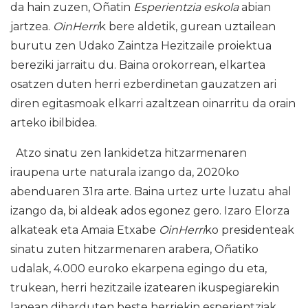
da hain zuzen, Oñatin
Esperientzia eskola
abian
jartzea.
OinHerri
k bere aldetik, gurean uztailean
burutu zen Udako Zaintza Hezitzaile proiektua
bereziki jarraitu du. Baina orokorrean, elkartea
osatzen duten herri ezberdinetan gauzatzen ari
diren egitasmoak elkarri azaltzean oinarritu da orain
arteko ibilbidea.
Atzo sinatu zen lankidetza hitzarmenaren
iraupena urte naturala izango da, 2020ko
abenduaren 31ra arte. Baina urtez urte luzatu ahal
izango da, bi aldeak ados egonez gero. Izaro Elorza
alkateak eta Amaia Etxabe
OinHerri
ko presidenteak
sinatu zuten hitzarmenaren arabera, Oñatiko
udalak, 4.000 euroko ekarpena egingo du eta,
trukean, herri hezitzaile izatearen ikuspegiarekin
lanean diharduten beste herriekin esperientziak