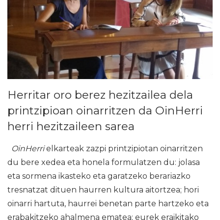
Herritar oro berez hezitzailea dela
printzipioan oinarritzen da OinHerri
herri hezitzaileen sarea
OinHerri
elkarteak zazpi printzipiotan oinarritzen
du bere xedea eta honela formulatzen du: jolasa
eta sormena ikasteko eta garatzeko berariazko
tresnatzat dituen haurren kultura aitortzea; hori
oinarri hartuta, haurrei benetan parte hartzeko eta
erabakitzeko ahalmena ematea; eurek eraikitako