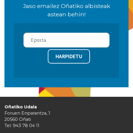
Jaso emailez Oñatiko albisteak
astean behin!
HARPIDETU
Oñatiko Udala
Foruen Enparantza, 1
20560 Oñati
Tel: 943 78 04 11