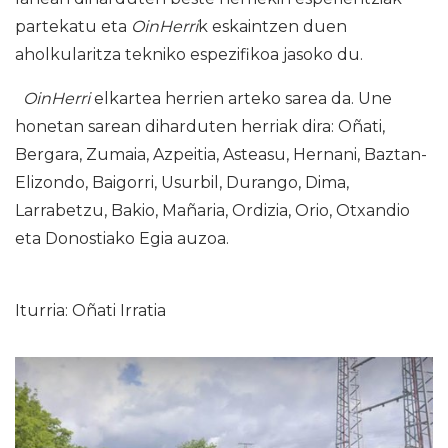
partekatu eta
OinHerri
k eskaintzen duen
aholkularitza tekniko espezifikoa jasoko du.
OinHerri
elkartea herrien arteko sarea da. Une
honetan sarean diharduten herriak dira: Oñati,
Bergara, Zumaia, Azpeitia, Asteasu, Hernani, Baztan-
Elizondo, Baigorri, Usurbil, Durango, Dima,
Larrabetzu, Bakio, Mañaria, Ordizia, Orio, Otxandio
eta Donostiako Egia auzoa.
Iturria: Oñati Irratia