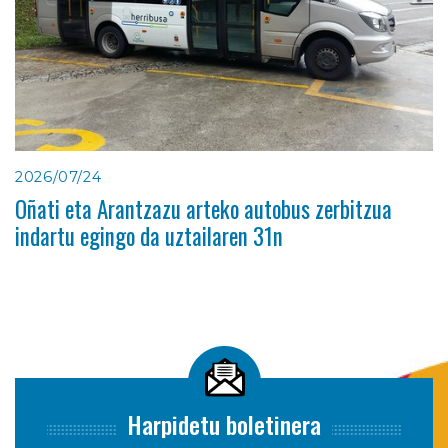
2026/07/24
Oñati eta Arantzazu arteko autobus zerbitzua
indartu egingo da uztailaren 31n
Harpidetu boletinera