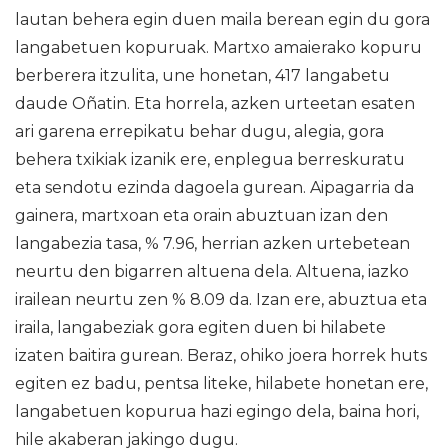
lautan behera egin duen maila berean egin du gora
langabetuen kopuruak. Martxo amaierako kopuru
berberera itzulita, une honetan, 417 langabetu
daude Oñatin. Eta horrela, azken urteetan esaten
ari garena errepikatu behar dugu, alegia, gora
behera txikiak izanik ere, enplegua berreskuratu
eta sendotu ezinda dagoela gurean. Aipagarria da
gainera, martxoan eta orain abuztuan izan den
langabezia tasa, % 7.96, herrian azken urtebetean
neurtu den bigarren altuena dela. Altuena, iazko
irailean neurtu zen % 8.09 da. Izan ere, abuztua eta
iraila, langabeziak gora egiten duen bi hilabete
izaten baitira gurean. Beraz, ohiko joera horrek huts
egiten ez badu, pentsa liteke, hilabete honetan ere,
langabetuen kopurua hazi egingo dela, baina hori,
hile akaberan jakingo dugu.