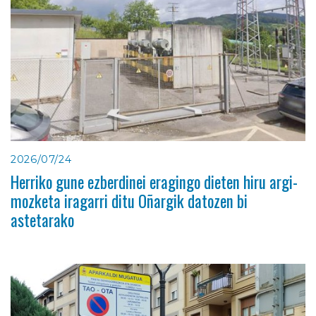
2026/07/24
Herriko gune ezberdinei eragingo dieten hiru argi-
mozketa iragarri ditu Oñargik datozen bi
astetarako