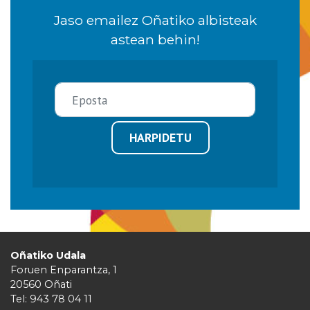
Jaso emailez Oñatiko albisteak
astean behin!
HARPIDETU
Oñatiko Udala
Foruen Enparantza, 1
20560 Oñati
Tel: 943 78 04 11