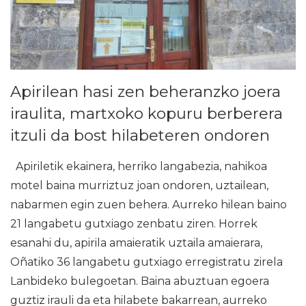
Apirilean hasi zen beheranzko joera
iraulita, martxoko kopuru berberera
itzuli da bost hilabeteren ondoren
Apiriletik ekainera, herriko langabezia, nahikoa
motel baina murriztuz joan ondoren, uztailean,
nabarmen egin zuen behera. Aurreko hilean baino
21 langabetu gutxiago zenbatu ziren. Horrek
esanahi du, apirila amaieratik uztaila amaierara,
Oñatiko 36 langabetu gutxiago erregistratu zirela
Lanbideko bulegoetan. Baina abuztuan egoera
guztiz irauli da eta hilabete bakarrean, aurreko