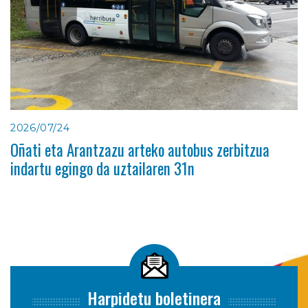
2026/07/24
Oñati eta Arantzazu arteko autobus zerbitzua
indartu egingo da uztailaren 31n
Harpidetu boletinera