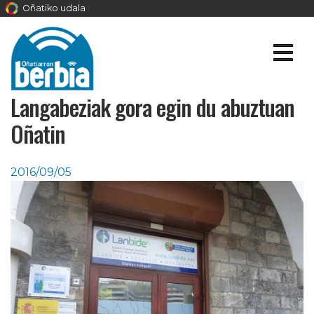
Oñatiko udala
Langabeziak gora egin du abuztuan
Oñatin
2016/09/05