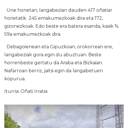
Une honetan, langabezian dauden 417 oñatiar
horietatik 245 emakumezkoak dira eta 172,
gizonezkoak. Edo beste era batera esanda, kasik %
59a emakumezkoak dira.
Debagoienean eta Gipuzkoan, orokorrean ere,
langabeziak gora egin du abuztuan. Beste
horrenbeste gertatu da Araba eta Bizkaian.
Nafarroan berriz, jaitsi egin da langabetuen
kopurua.
Iturria: Oñati Irratia