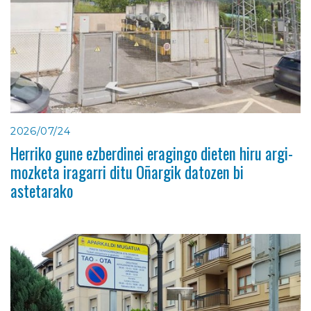
2026/07/24
Herriko gune ezberdinei eragingo dieten hiru argi-
mozketa iragarri ditu Oñargik datozen bi
astetarako