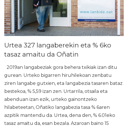
Urtea 327 langaberekin eta % 6ko
tasaz amaitu da Oñatin
2019an langabeziak gora behera txikiak izan ditu
gurean. Urteko bigarren hiruhilekoan zenbatu
ziren langabe gutxien, eta langabezia tasaren bataz
bestekoa, % 5,59 izan zen. Urtarrila, otsaila eta
abenduan izan ezik, urteko gainontzeko
hilabeteetan, Oñatiko langabezia tasa % 6aren
azpitik mantendu da. Urtea, dena den, % 6.01eko
tasaz amaitu da, esan bezala. Azaroan baino 15