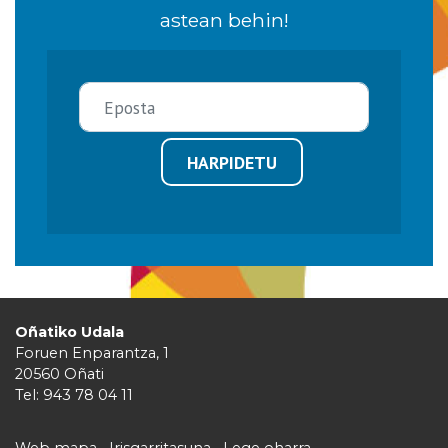
astean behin!
HARPIDETU
Oñatiko Udala
Foruen Enparantza, 1
20560 Oñati
Tel: 943 78 04 11