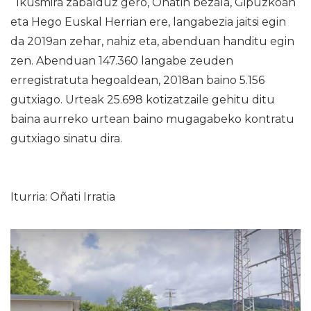
Ikusmira zabalduz gero, Oñatin bezala, Gipuzkoan
eta Hego Euskal Herrian ere, langabezia jaitsi egin
da 2019an zehar, nahiz eta, abenduan handitu egin
zen. Abenduan 147.360 langabe zeuden
erregistratuta hegoaldean, 2018an baino 5.156
gutxiago. Urteak 25.698 kotizatzaile gehitu ditu
baina aurreko urtean baino mugagabeko kontratu
gutxiago sinatu dira.
Iturria: Oñati Irratia