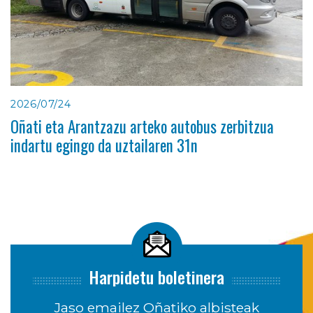
2026/07/24
Oñati eta Arantzazu arteko autobus zerbitzua
indartu egingo da uztailaren 31n
Harpidetu boletinera
Jaso emailez Oñatiko albisteak