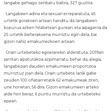
langabe gehiago zenbatu baitira, 327 guztira.
Langabeen adina eta sexuari erreparatuta, 45
urtetik gorakoen artean handitu da langabeen
kopurua azken hilabetean gurean, eta aipagarria da
25 urtetik beherakoena murriztu egin dela, bai
gizon nahiz emakumezkoen artean.
Orain urtebeteko egoerarekin alderatuta, 2019an
sarritan aipatutakoa azpimarratu behar da, alegia,
langabezian dauden emakumeen proportzioa
murriztuz joan dela. Orain urtebete lanik gabe
zeuden 100 oñatiarretatik 62 emakumeak ziren,
une honetan, 56 dira. Gizon-emakumeen arteko
alde hori beraz, 6 puntu murriztu da urtebeteko
epean.