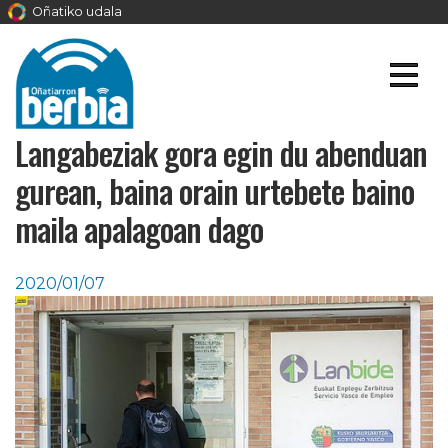
Oñatiko udala
Langabeziak gora egin du abenduan
gurean, baina orain urtebete baino
maila apalagoan dago
2020/01/07