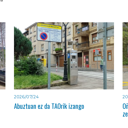
2026/07/24
20
Abuztuan ez da TAOrik izango
Oñ
ze