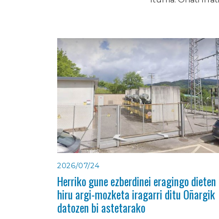
2026/07/24
Herriko gune ezberdinei eragingo dieten
hiru argi-mozketa iragarri ditu Oñargik
datozen bi astetarako