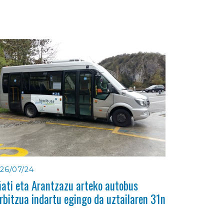
26/07/24
ati eta Arantzazu arteko autobus
rbitzua indartu egingo da uztailaren 31n