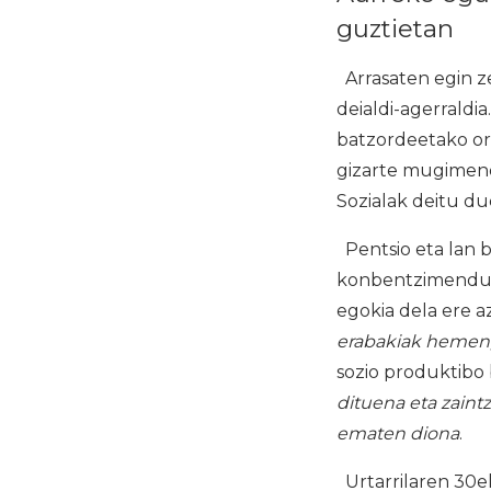
guztietan
Arrasaten egin z
deialdi-agerraldi
batzordeetako ord
gizarte mugimend
Sozialak deitu du
Pentsio eta lan 
konbentzimenduz 
egokia dela ere a
erabakiak hemen, 
sozio produktibo
dituena eta zaint
ematen diona
.
Urtarrilaren 30ek