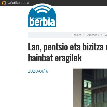
Oñatiko udala
Hasiera
Albisteak
L
Lan, pentsio eta bizitz
hainbat eragilek
2020/01/16