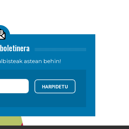
boletinera
lbisteak astean behin!
HARPIDETU