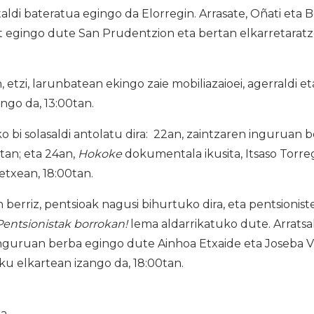
taldi bateratua egingo da Elorregin. Arrasate, Oñati eta 
t egingo dute San Prudentzion eta bertan elkarretaratz
etzi, larunbatean ekingo zaie mobiliazaioei, agerraldi et
ango da, 13:00tan.
 bi solasaldi antolatu dira: 22an, zaintzaren inguruan 
tan; eta 24an,
Hokoke
dokumentala ikusita, Itsaso Torreg
etxean, 18:00tan.
 berriz, pentsioak nagusi bihurtuko dira, eta pentsionis
Pentsionistak borrokan!
lema aldarrikatuko dute. Arrats
nguruan berba egingo dute Ainhoa Etxaide eta Joseba Vill
ku elkartean izango da, 18:00tan.
ia