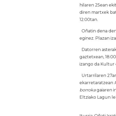
hilaren 25ean eki
diren martxek ba
12:00tan.
Oñatin dena den, 
eginez. Plazan iz
Datorren asterako
gaztetxean, 18:00
izango da Kultur 
Urtarrilaren 27an
ekarretaratzean
borroka
gaiaren i
Eltziako Lagun le
Iturria: Oñati Irrat