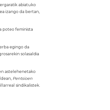
Bergaratik abiatuko
ea izango da bertan,
a poteo feminista
berba egingo da
rosarekin solasaldia
ten astelehenetako
aldean,
Pentsioen
arreal sindikalistek.