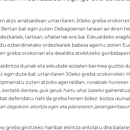
en atzo arratsaldean urtarrilaren 30eko greba orokorre
a. Bertan bat egin zuten Debagoienan lanean ari diren he
ezkariek, tartean, oñatiarrak ere bai. Eskualdeko eragile
u ezberdinetako ordezkariek babesa agertu zioten Eu
en greba orokorrari eta deialdira atxikitzeko gonbidape
baldintza duinak eta eskubide sozialen bermea guztioi 
egin dute bat urtarrilaren 30eko greba orokorrekin.
zpimarratu zuten atzoko agerraldian,
norabide horretan
bertatik bertara, guk geuk hartu ahal izateko
gaineratuz
 bat defendatu nahi da greba honen bidez:
bizitza duina
zari dagokion aitortza egin eta planetaren jarrangarritasu
o greba girotzeko hainbat ekintza antolatu dira bailaran,