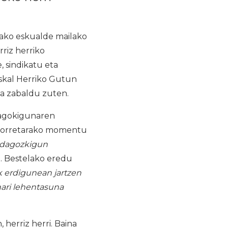
rako eskualde mailako
rriz herriko
, sindikatu eta
skal Herriko Gutun
na zabaldu zuten.
dagokigunaren
 Horretarako momentu
 dagozkigun
. Bestelako eredu
k erdigunean jartzen
nari lehentasuna
 herriz herri. Baina