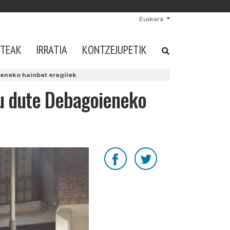
Euskara
STEAK
IRRATIA
KONTZEJUPETIK
ieneko hainbat eragilek
itu dute Debagoieneko