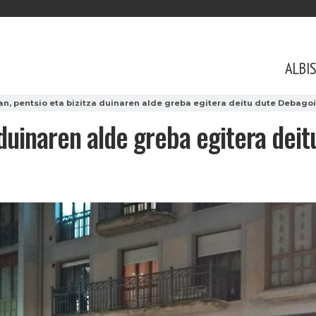
ALBI
an, pentsio eta bizitza duinaren alde greba egitera deitu dute Debago
a duinaren alde greba egitera de