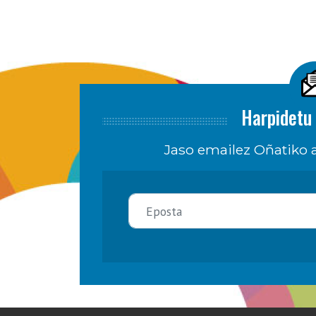
Harpidetu 
Jaso emailez Oñatiko a