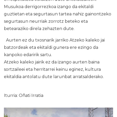
Musukoa derrigorrezkoa izango da ekitaldi
guztietan eta segurtasun tartea nahiz gainontzeko
segurtasun neurriak zorrotz beteko eta
betearaziko direla zehazten dute.
Aurten ez du txosnarik jarriko Atzeko kaleko jai
batzordeak eta ekitaldi gunera ere ezingo da
kanpoko edaririk sartu.
Atzeko kaleko jairik ez da izango aurten baina
sortzaileei eta herritarrei keinu eginez, kultura
ekitaldia antolatu dute larunbat arratsalderako.
Iturria: Oñati Irratia