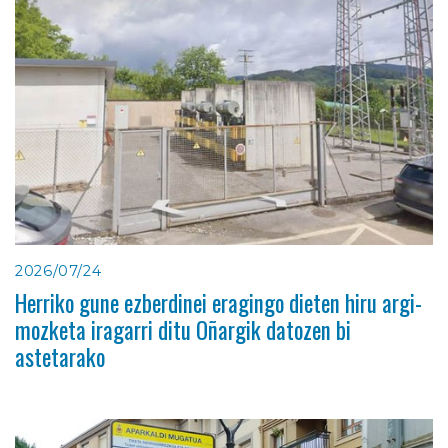
2026/07/24
Herriko gune ezberdinei eragingo dieten hiru argi-
mozketa iragarri ditu Oñargik datozen bi
astetarako