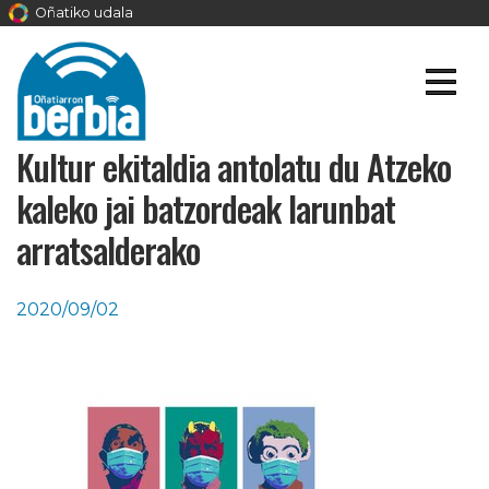
Oñatiko udala
Kultur ekitaldia antolatu du Atzeko
kaleko jai batzordeak larunbat
arratsalderako
2020/09/02