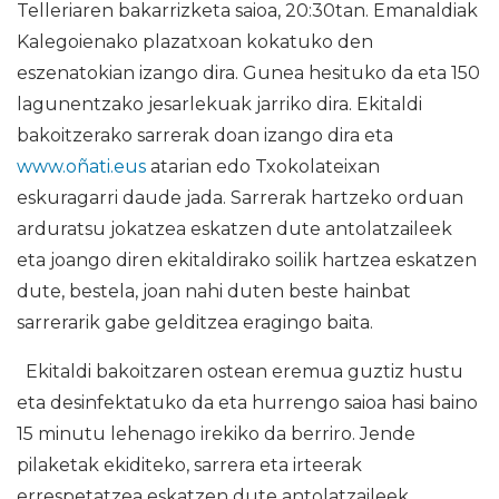
Telleriaren bakarrizketa saioa, 20:30tan. Emanaldiak
Kalegoienako plazatxoan kokatuko den
eszenatokian izango dira. Gunea hesituko da eta 150
lagunentzako jesarlekuak jarriko dira. Ekitaldi
bakoitzerako sarrerak doan izango dira eta
www.oñati.eus
atarian edo Txokolateixan
eskuragarri daude jada. Sarrerak hartzeko orduan
arduratsu jokatzea eskatzen dute antolatzaileek
eta joango diren ekitaldirako soilik hartzea eskatzen
dute, bestela, joan nahi duten beste hainbat
sarrerarik gabe gelditzea eragingo baita.
Ekitaldi bakoitzaren ostean eremua guztiz hustu
eta desinfektatuko da eta hurrengo saioa hasi baino
15 minutu lehenago irekiko da berriro. Jende
pilaketak ekiditeko, sarrera eta irteerak
errespetatzea eskatzen dute antolatzaileek.