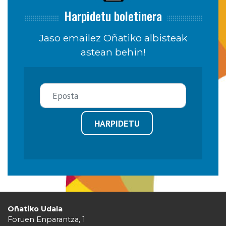
Harpidetu boletinera
Jaso emailez Oñatiko albisteak
astean behin!
HARPIDETU
Oñatiko Udala
Foruen Enparantza, 1