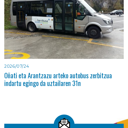
2026/07/24
Oñati eta Arantzazu arteko autobus zerbitzua
indartu egingo da uztailaren 31n