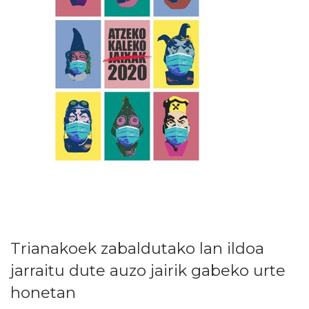
Trianakoek zabaldutako lan ildoa
jarraitu dute auzo jairik gabeko urte
honetan