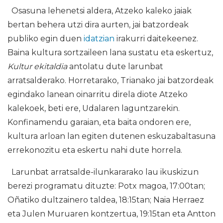
Osasuna lehenetsi aldera, Atzeko kaleko jaiak
bertan behera utzi dira aurten, jai batzordeak
publiko egin duen
idatzian
irakurri daitekeenez.
Baina kultura sortzaileen lana sustatu eta eskertuz,
Kultur ekitaldia
antolatu dute larunbat
arratsalderako. Horretarako, Trianako jai batzordeak
egindako lanean oinarritu direla diote Atzeko
kalekoek, beti ere, Udalaren laguntzarekin.
Konfinamendu garaian, eta baita ondoren ere,
kultura arloan lan egiten dutenen eskuzabaltasuna
errekonozitu eta eskertu nahi dute horrela.
Larunbat arratsalde-ilunkararako lau ikuskizun
berezi programatu dituzte: Potx magoa, 17:00tan;
Oñatiko dultzainero taldea, 18:15tan; Naia Herraez
eta Julen Muruaren kontzertua, 19:15tan eta Antton