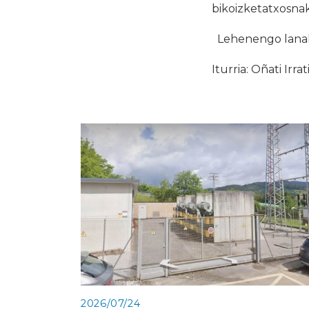
bikoizketatxosn
Lehenengo lanak j
Iturria: Oñati Irrat
2026/07/24