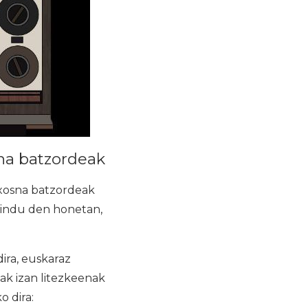
sna batzordeak
Txosna batzordeak
gindu den honetan,
ira, euskaraz
iak izan litezkeenak
o dira: