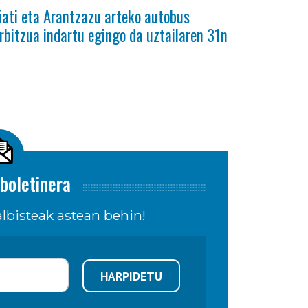
ati eta Arantzazu arteko autobus
rbitzua indartu egingo da uztailaren 31n
boletinera
lbisteak astean behin!
HARPIDETU