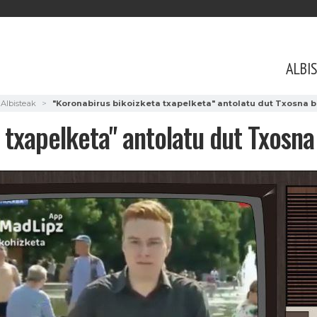
ALBI
Albisteak
"Koronabirus bikoizketa txapelketa" antolatu dut Txosna 
 txapelketa" antolatu dut Txosn