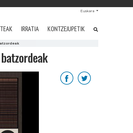
Euskara
STEAK
IRRATIA
KONTZEJUPETIK
batzordeak
a batzordeak