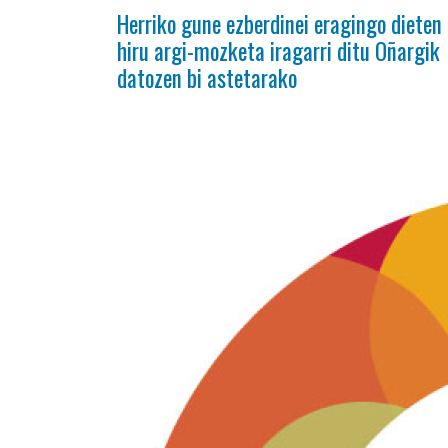
Herriko gune ezberdinei eragingo dieten
hiru argi-mozketa iragarri ditu Oñargik
datozen bi astetarako