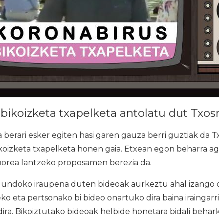
bikoizketa txapelketa antolatu dut Txo
berari esker egiten hasi garen gauza berri guztiak da 
koizketa txapelketa honen gaia. Etxean egon beharra a
orea lantzeko proposamen berezia da.
undoko iraupena duten bideoak aurkeztu ahal izango d
ko eta pertsonako bi bideo onartuko dira baina iraingarr
ira. Bikoiztutako bideoak helbide honetara bidali behark