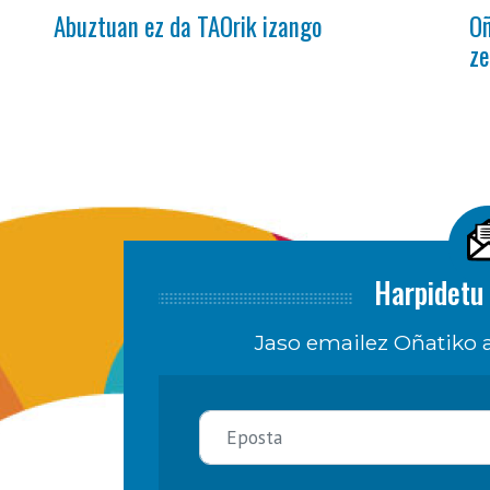
Abuztuan ez da TAOrik izango
Oñ
ze
Harpidetu 
Jaso emailez Oñatiko a