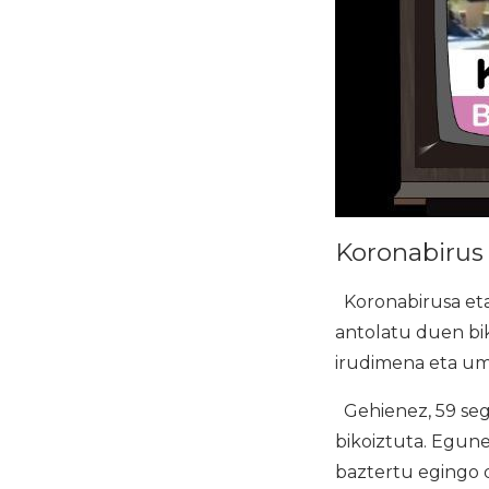
Koronabirus 
Koronabirusa eta 
antolatu duen bi
irudimena eta um
Gehienez, 59 seg
bikoiztuta. Egune
baztertu egingo d