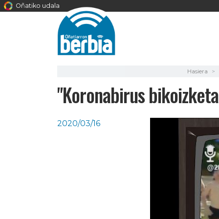
Oñatiko udala
Hasiera
"Koronabirus bikoizketa
2020/03/16