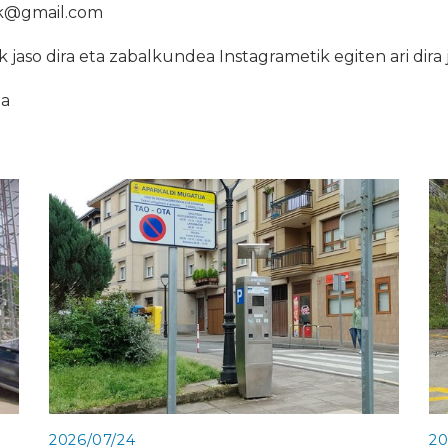
ak@gmail.com
aso dira eta zabalkundea Instagrametik egiten ari dira 
ia
2026/07/24
20