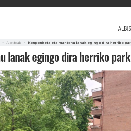
ALBI
Albisteak
Konponketa eta mantenu lanak egingo dira herriko pa
 lanak egingo dira herriko par