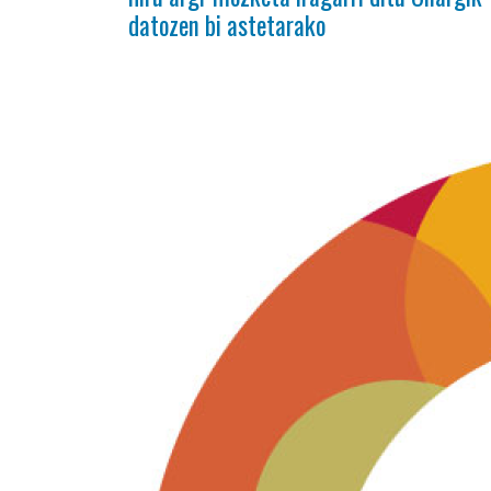
datozen bi astetarako