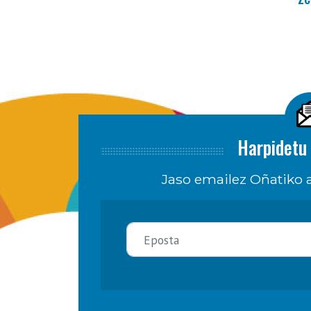
Harpidetu 
Jaso emailez Oñatiko a