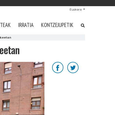
Euskara
STEAK
IRRATIA
KONTZEJUPETIK
rkeetan
keetan