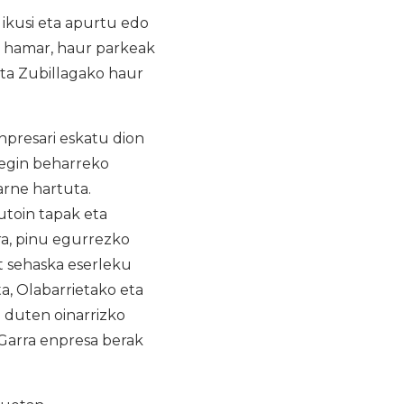
 ikusi eta apurtu edo
k hamar, haur parkeak
eta Zubillagako haur
npresari eskatu dion
 egin beharreko
arne hartuta.
utoin tapak eta
ra, pinu egurrezko
t sehaska eserleku
a, Olabarrietako eta
 duten oinarrizko
Garra enpresa berak