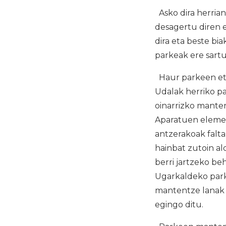
Asko dira herrian
desagertu diren 
dira eta beste bi
parkeak ere sartu 
Haur parkeen eta
Udalak herriko pa
oinarrizko mante
Aparatuen elemen
antzerakoak falta
hainbat zutoin al
berri jartzeko be
Ugarkaldeko parke
mantentze lanak 
egingo ditu.