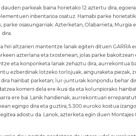
 dauden parkeak baina horietako 12 aztertu dira, egoera
elementuen inbentarioa osatuz. Hamabi parke horietati
ak, parke osasungarriak. Azterketan, Olabarrieta, Murgia 
dira.
 hiri altzarien mantentze lanak egiten dituen GARRA e
rkeen azterlana eta txostenean, jolas parke bakoitzean
ntze eta konponketa lanak zehaztu dira, aurrekontua b
tu ezberdinak lotzeko torlojuak, ainguraketa piezak, z
 dira hainbat parketan; lur-junturak konpondu behar di
datzea komeni dela ere ikusi da eta kolunpiorako hainba
harra ere bai. Lanik handienak, aurrekontuari erreparatut
an egingo dira eta guztira, 5.300 euroko kostua izango
egitea adostu da. Lanok, azterketa egin duen Montajes 