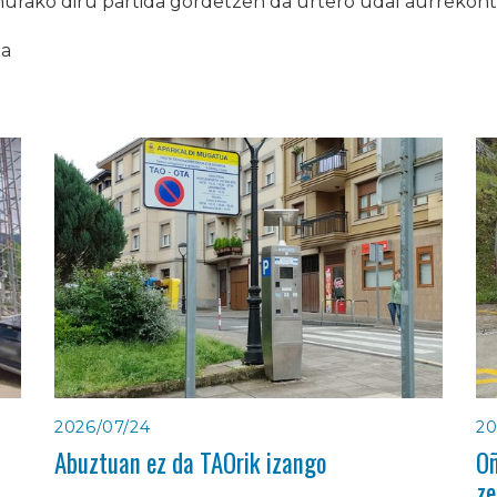
ako diru partida gordetzen da urtero udal aurrekont
ia
2026/07/24
20
Abuztuan ez da TAOrik izango
Oñ
ze