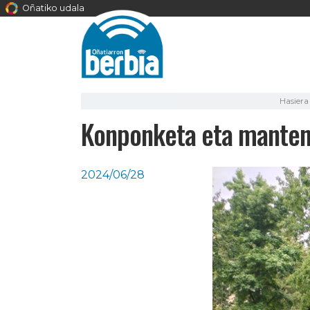
Oñatiko udala
Hasiera
Konponketa eta mantenu
2024/06/28