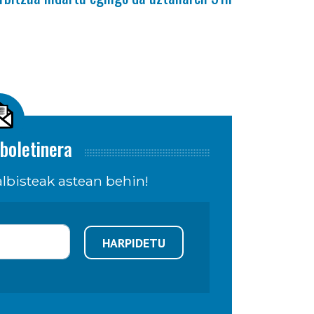
boletinera
lbisteak astean behin!
HARPIDETU