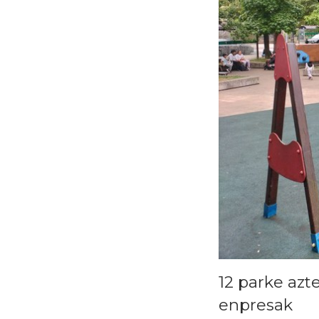
12 parke azt
enpresak