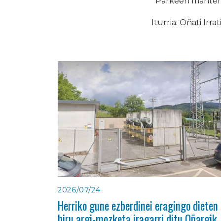
Parkeen mantenur
Iturria: Oñati Irrat
2026/07/24
Herriko gune ezberdinei eragingo dieten
hiru argi-mozketa iragarri ditu Oñargik