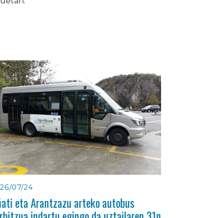
uetan.
26/07/24
ati eta Arantzazu arteko autobus
rbitzua indartu egingo da uztailaren 31n