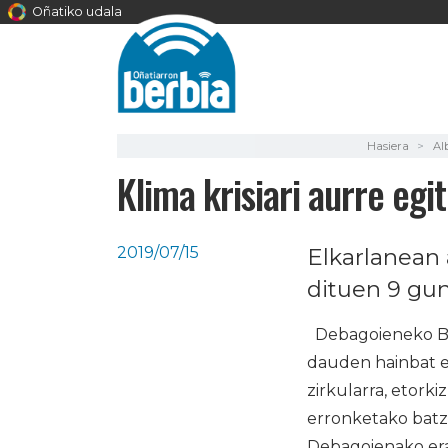
Oñatiko udala
Hasiera
Al
Klima krisiari aurre eg
2019/07/15
Elkarlanean
dituen 9 gu
Debagoieneko Ber
dauden hainbat er
zirkularra, etork
erronketako batzu
Debagoienako erak