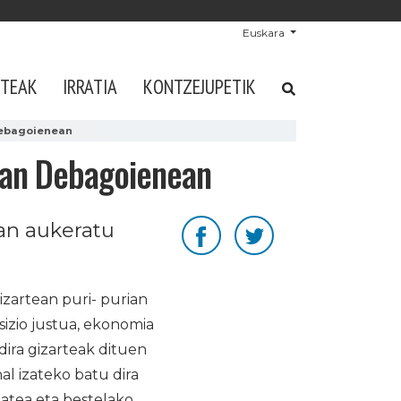
Euskara
STEAK
IRRATIA
KONTZEJUPETIK
 Debagoienean
txan Debagoienean
an aukeratu
zartean puri- purian
sizio justua, ekonomia
dira gizarteak dituen
l izateko batu dira
atea eta bestelako