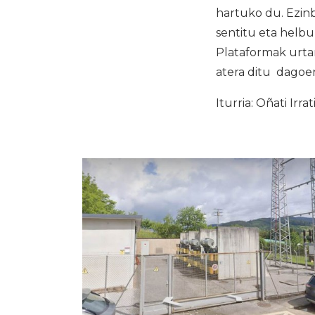
hartuko du. Ezin
sentitu eta helb
Plataformak urta
atera ditu dagoen
Iturria: Oñati Irrat