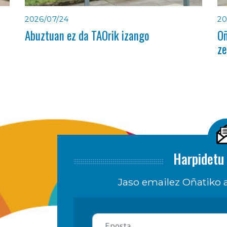
2026/07/24
20
Abuztuan ez da TAOrik izango
Oñ
ze
Harpidetu 
Jaso emailez Oñatiko a