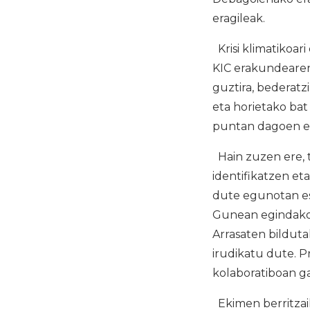
eragileak.
Krisi klimatikoar
KIC erakundearen
guztira, bederatz
eta horietako bat
puntan dagoen es
Hain zuzen ere, 
identifikatzen et
dute egunotan es
Gunean egindako 
Arrasaten bildut
irudikatu dute. P
kolaboratiboan g
Ekimen berritzail