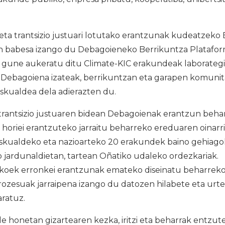
i eta trantsizio justuari lotutako erantzunak kudeatzek
 babesa izango du Debagoieneko Berrikuntza Platafor
i gune aukeratu ditu Climate-KIC erakundeak laborategi
 Debagoiena izateak, berrikuntzan eta garapen komunita
kualdea dela adierazten du.
trantsizio justuaren bidean Debagoienak erantzun beha
a horiei erantzuteko jarraitu beharreko ereduaren oinar
kualdeko eta nazioarteko 20 erakundek baino gehiagok
jardunaldietan, tartean Oñatiko udaleko ordezkariak.
akoek erronkei erantzunak emateko diseinatu beharreko
rozesuak jarraipena izango du datozen hilabete eta urtee
aratuz.
e honetan gizartearen kezka, iritzi eta beharrak entzut