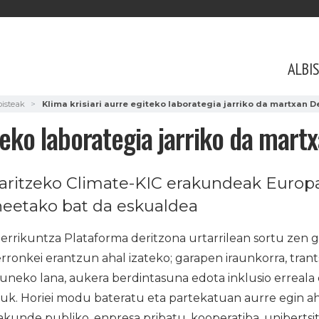
ALBI
bisteak
Klima krisiari aurre egiteko laborategia jarriko da martxan
iteko laborategia jarriko da mar
 aritzeko Climate-KIC erakundeak Europ
neetako bat da eskualdea
rikuntza Plataforma deritzona urtarrilean sortu zen gi
ronkei erantzun ahal izateko; garapen iraunkorra, trant
izuneko lana, aukera berdintasuna edota inklusio erreala 
k. Horiei modu bateratu eta partekatuan aurre egin aha
unde publiko, enpresa pribatu, kooperatiba, unibertsit