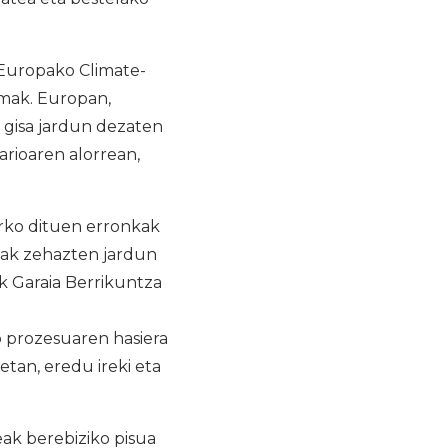
o Europako Climate-
mak. Europan,
 gisa jardun dezaten
rioaren alorrean,
rko dituen erronkak
riak zehazten jardun
 Garaia Berrikuntza
 prozesuaren hasiera
tan, eredu ireki eta
eak berebiziko pisua