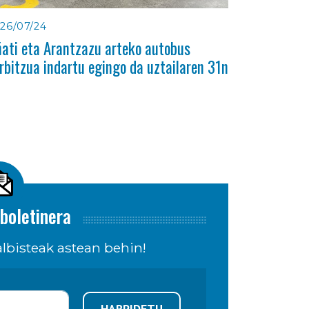
26/07/24
ati eta Arantzazu arteko autobus
rbitzua indartu egingo da uztailaren 31n
boletinera
lbisteak astean behin!
HARPIDETU