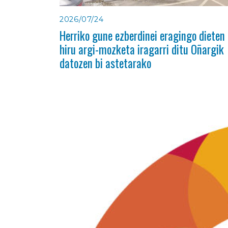
2026/07/24
Herriko gune ezberdinei eragingo dieten
hiru argi-mozketa iragarri ditu Oñargik
datozen bi astetarako