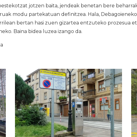
bestekotzat jotzen baita, jendeak benetan bere beharra
uruak modu partekatuan definitzea. Hala, Debagoieneko
rrilean bertan hasi zuen gizartea entzuteko prozesua e
eko. Baina bidea luzea izango da.
ia