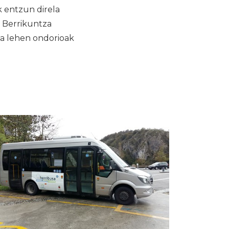
k entzun direla
 Berrikuntza
ta lehen ondorioak