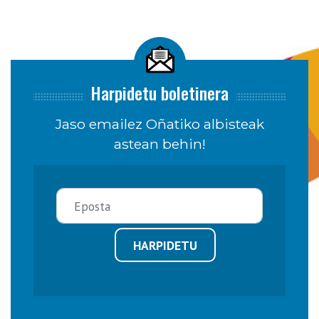
Harpidetu boletinera
Jaso emailez Oñatiko albisteak
astean behin!
HARPIDETU