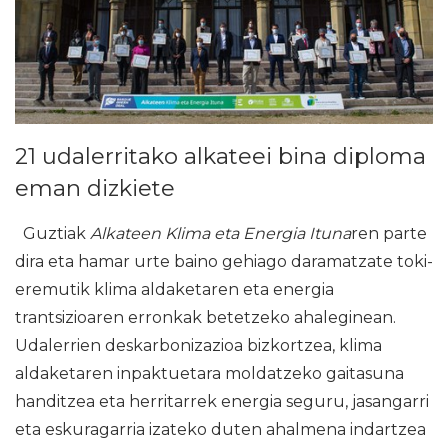
21 udalerritako alkateei bina diploma
eman dizkiete
Guztiak
Alkateen Klima eta Energia Ituna
ren parte
dira eta hamar urte baino gehiago daramatzate toki-
eremutik klima aldaketaren eta energia
trantsizioaren erronkak betetzeko ahaleginean.
Udalerrien deskarbonizazioa bizkortzea, klima
aldaketaren inpaktuetara moldatzeko gaitasuna
handitzea eta herritarrek energia seguru, jasangarri
eta eskuragarria izateko duten ahalmena indartzea