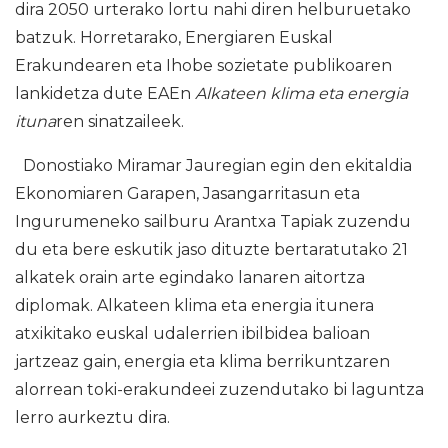
dira 2050 urterako lortu nahi diren helburuetako
batzuk. Horretarako, Energiaren Euskal
Erakundearen eta Ihobe sozietate publikoaren
lankidetza dute EAEn
Alkateen klima eta energia
ituna
ren sinatzaileek.
Donostiako Miramar Jauregian egin den ekitaldia
Ekonomiaren Garapen, Jasangarritasun eta
Ingurumeneko sailburu Arantxa Tapiak zuzendu
du eta bere eskutik jaso dituzte bertaratutako 21
alkatek orain arte egindako lanaren aitortza
diplomak. Alkateen klima eta energia itunera
atxikitako euskal udalerrien ibilbidea balioan
jartzeaz gain, energia eta klima berrikuntzaren
alorrean toki-erakundeei zuzendutako bi laguntza
lerro aurkeztu dira.