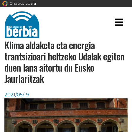
Oñatiko udala
Klima aldaketa eta energia
trantsizioari heltzeko Udalak egiten
duen lana aitortu du Eusko
Jaurlaritzak
2021/05/19