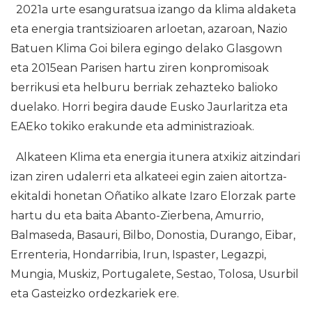
2021a urte esanguratsua izango da klima aldaketa
eta energia trantsizioaren arloetan, azaroan, Nazio
Batuen Klima Goi bilera egingo delako Glasgown
eta 2015ean Parisen hartu ziren konpromisoak
berrikusi eta helburu berriak zehazteko balioko
duelako. Horri begira daude Eusko Jaurlaritza eta
EAEko tokiko erakunde eta administrazioak.
Alkateen Klima eta energia itunera atxikiz aitzindari
izan ziren udalerri eta alkateei egin zaien aitortza-
ekitaldi honetan Oñatiko alkate Izaro Elorzak parte
hartu du eta baita Abanto-Zierbena, Amurrio,
Balmaseda, Basauri, Bilbo, Donostia, Durango, Eibar,
Errenteria, Hondarribia, Irun, Ispaster, Legazpi,
Mungia, Muskiz, Portugalete, Sestao, Tolosa, Usurbil
eta Gasteizko ordezkariek ere.