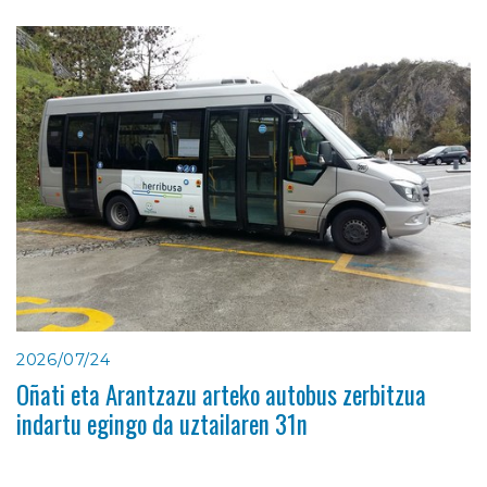
2026/07/24
Oñati eta Arantzazu arteko autobus zerbitzua
indartu egingo da uztailaren 31n