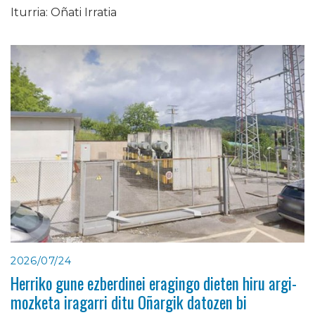
Iturria: Oñati Irratia
2026/07/24
Herriko gune ezberdinei eragingo dieten hiru argi-
mozketa iragarri ditu Oñargik datozen bi