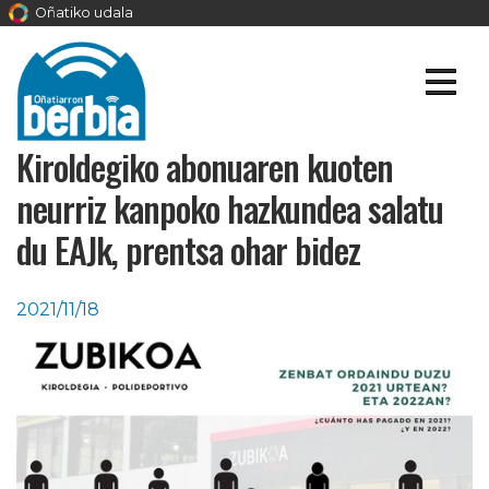
Oñatiko udala
Kiroldegiko abonuaren kuoten
neurriz kanpoko hazkundea salatu
du EAJk, prentsa ohar bidez
2021/11/18