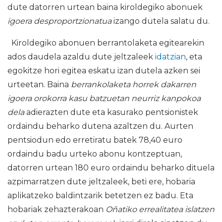
dute datorren urtean baina kiroldegiko abonuek
igoera desproportzionatua
izango dutela salatu du.
Kiroldegiko abonuen berrantolaketa egitearekin
ados daudela azaldu dute jeltzaleek
idatzian
, eta
egokitze hori egitea eskatu izan dutela azken sei
urteetan. Baina
berrankolaketa horrek dakarren
igoera orokorra kasu batzuetan neurriz kanpokoa
dela
adierazten dute eta kasurako pentsionistek
ordaindu beharko dutena azaltzen du. Aurten
pentsiodun edo erretiratu batek 78,40 euro
ordaindu badu urteko abonu kontzeptuan,
datorren urtean 180 euro ordaindu beharko dituela
azpimarratzen dute jeltzaleek, beti ere, hobaria
aplikatzeko baldintzarik betetzen ez badu. Eta
hobariak zehazterakoan
Oñatiko errealitatea islatzen