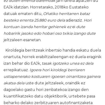
ez duten errenta-baremoak
jarri direla aipatzen du
EAJk idatzian. Horretarako, 2018ko Eustateko
datuak ematen ditu,
Oñatiko herritarren bataz
besteko errenta 25.880 euro dela
adieraziz.
Hori
kontuan izanda herritar gehienek ez
ei
dute
hobaririk jasoko edo hobari oso txikia izango dute
jeltzaleen esanetan.
Kiroldegia berritzeak inbertsio handia eskatu duela
onartuta, horrek erabiltzaileengan ez duela eraginik
izan behar dio EAJk,
tasak igotzeko unea ez dela
errepikatuaz.
Igoera hori kiroldegi berriaren
ustiapenerako kostuaren igoeran oinarritzea gainera
akatsa dela
uste dute jeltzaleek, oraindik ez
dagoelako gastu hori zenbatekoa izango den
kuantifikatzeko datu objektiborik, urtebete pasa
beharko delako zerbitzuaren autofinantzaketa