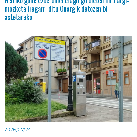
Herriko gune ezberdinei eragingo dieten hiru argi-
mozketa iragarri ditu Oñargik datozen bi
astetarako
2026/07/24