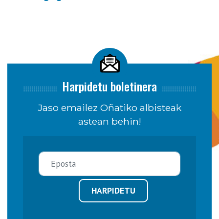
Harpidetu boletinera
Jaso emailez Oñatiko albisteak
astean behin!
HARPIDETU