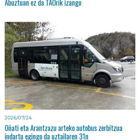
Abuztuan ez da TAOrik izango
2026/07/24
Oñati eta Arantzazu arteko autobus zerbitzua
indartu egingo da uztailaren 31n