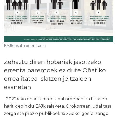
EAJk osatu duen taula
Zehaztu diren hobariak jasotzeko
errenta baremoek ez dute Oñatiko
errealitatea islatzen jeltzaleen
esanetan
2022rako onartu diren udal ordenantza fiskalen
haritik egin du EAJk salaketa. Orokorrean, udal tasa,
zerga eta prezio publikoek % 2,5eko igoera izango