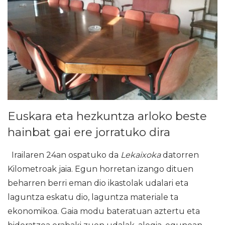
Euskara eta hezkuntza arloko beste
hainbat gai ere jorratuko dira
Irailaren 24an ospatuko da
Lekaixoka
datorren
Kilometroak jaia. Egun horretan izango dituen
beharren berri eman dio ikastolak udalari eta
laguntza eskatu dio, laguntza materiale ta
ekonomikoa. Gaia modu bateratuan aztertu eta