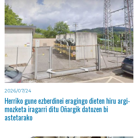
2026/07/24
Herriko gune ezberdinei eragingo dieten hiru argi-
mozketa iragarri ditu Oñargik datozen bi
astetarako