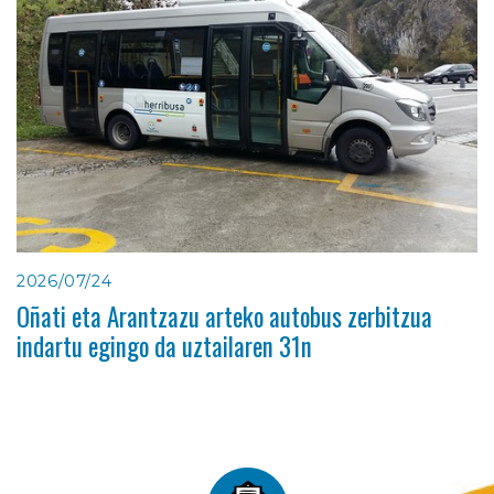
2026/07/24
Oñati eta Arantzazu arteko autobus zerbitzua
indartu egingo da uztailaren 31n