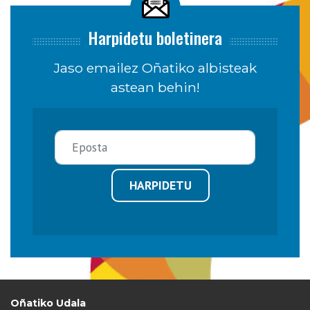
Harpidetu boletinera
Jaso emailez Oñatiko albisteak
astean behin!
HARPIDETU
Oñatiko Udala