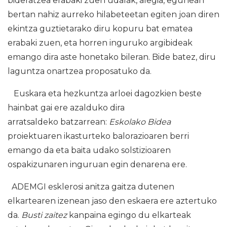
bideratzea erabaki zuen udalak, alegia, egunean
bertan nahiz aurreko hilabeteetan egiten joan diren
ekintza guztietarako diru kopuru bat ematea
erabaki zuen, eta horren inguruko argibideak
emango dira aste honetako bileran. Bide batez, diru
laguntza onartzea proposatuko da.
Euskara eta hezkuntza arloei dagozkien beste
hainbat gai ere azalduko dira
arratsaldeko batzarrean:
Eskolako Bidea
proiektuaren ikasturteko balorazioaren berri
emango da eta baita udako solstizioaren
ospakizunaren inguruan egin denarena ere.
ADEMGI esklerosi anitza gaitza dutenen
elkartearen izenean jaso den eskaera ere aztertuko
da.
Busti zaitez
kanpaina egingo du elkarteak