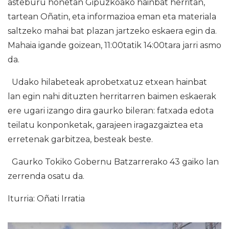
asteburu honetan Gipuzkoako hainbat herritan,
tartean Oñatin, eta informazioa eman eta materiala
saltzeko mahai bat plazan jartzeko eskaera egin da.
Mahaia igande goizean, 11:00tatik 14:00tara jarri asmo
da.
Udako hilabeteak aprobetxatuz etxean hainbat
lan egin nahi dituzten herritarren baimen eskaerak
ere ugari izango dira gaurko bileran: fatxada edota
teilatu konponketak, garajeen iragazgaiztea eta
erretenak garbitzea, besteak beste.
Gaurko Tokiko Gobernu Batzarrerako 43 gaiko lan
zerrenda osatu da.
Iturria: Oñati Irratia