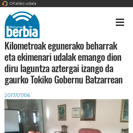
Oñatiko udala
Kilometroak egunerako beharrak
eta ekimenari udalak emango dion
diru laguntza aztergai izango da
gaurko Tokiko Gobernu Batzarrean
2017/07/06