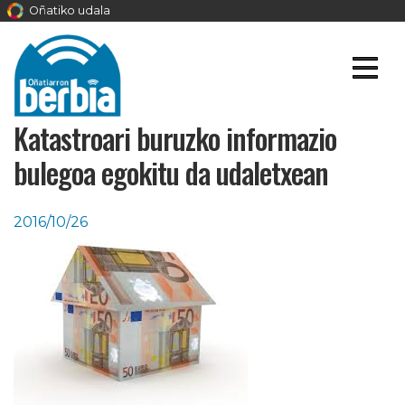
Oñatiko udala
Katastroari buruzko informazio
bulegoa egokitu da udaletxean
2016/10/26