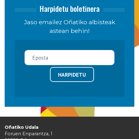
Harpidetu boletinera
Jaso emailez Oñatiko albisteak
astean behin!
HARPIDETU
Oñatiko Udala
Foruen Enparantza, 1