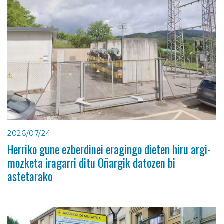
2026/07/24
Herriko gune ezberdinei eragingo dieten hiru argi-
mozketa iragarri ditu Oñargik datozen bi
astetarako