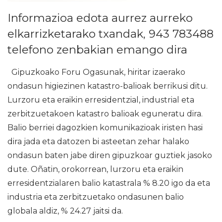
Informazioa edota aurrez aurreko
elkarrizketarako txandak, 943 783488
telefono zenbakian emango dira
Gipuzkoako Foru Ogasunak, hiritar izaerako
ondasun higiezinen katastro-balioak berrikusi ditu.
Lurzoru eta eraikin erresidentzial, industrial eta
zerbitzuetakoen katastro balioak eguneratu dira.
Balio berriei dagozkien komunikazioak iristen hasi
dira jada eta datozen bi asteetan zehar halako
ondasun baten jabe diren gipuzkoar guztiek jasoko
dute. Oñatin, orokorrean, lurzoru eta eraikin
erresidentzialaren balio katastrala % 8.20 igo da eta
industria eta zerbitzuetako ondasunen balio
globala aldiz, % 24.27 jaitsi da.