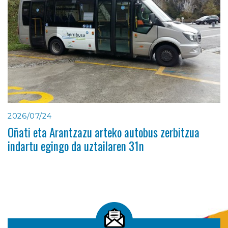
2026/07/24
Oñati eta Arantzazu arteko autobus zerbitzua
indartu egingo da uztailaren 31n