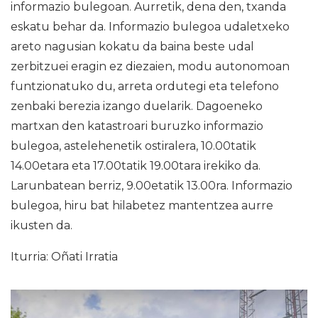
informazio bulegoan. Aurretik, dena den, txanda
eskatu behar da. Informazio bulegoa udaletxeko
areto nagusian kokatu da baina beste udal
zerbitzuei eragin ez diezaien, modu autonomoan
funtzionatuko du, arreta ordutegi eta telefono
zenbaki berezia izango duelarik. Dagoeneko
martxan den katastroari buruzko informazio
bulegoa, astelehenetik ostiralera, 10.00tatik
14.00etara eta 17.00tatik 19.00tara irekiko da.
Larunbatean berriz, 9.00etatik 13.00ra. Informazio
bulegoa, hiru bat hilabetez mantentzea aurre
ikusten da.
Iturria: Oñati Irratia