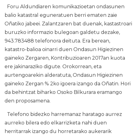
Foru Aldundiaren komunikazioetan ondasunen
balio katastral eguneratuen berri ematen zaie
Oñatiko jabeei. Zalantzaren bat duenak, kastastroari
buruzko informazio bulegoan galdetu dezake,
943.783488 telefonora deituta. Era berean,
katastro-balioa oinarri duen Ondasun Higiezinen
gaineko Zergaren, Kontribuzioaren 2017an kuota
ere jakinaraziko digute. Orokorrean, eta
aurtengoarekin alderatuta, Ondasun Higiezinen
gaineko Zergan % 2ko igoera izango da Oñatin. Hori
da behintzat biharko Osoko Bilkurara eramango
den proposamena.
Telefono bidezko harremanaz haratago aurrez
aurreko bilera edo elkarrizketa nahi duen
herritarrak izango du horretarako aukerarik