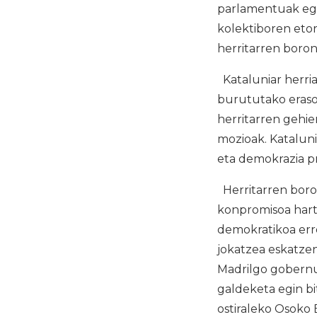
parlamentuak egi
kolektiboren etor
herritarren boron
Kataluniar herri
burututako eraso
herritarren gehie
mozioak. Kataluni
eta demokrazia pr
Herritarren boron
konpromisoa hart
demokratikoa erre
jokatzea eskatzen
Madrilgo gobernuk
galdeketa egin b
ostiraleko Osoko 