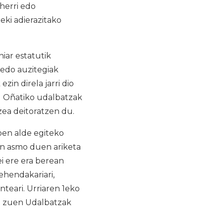
herri edo
eki adierazitako
iar estatutik
 edo auzitegiak
in direla jarri dio
du Oñatiko udalbatzak
zea deitoratzen du.
oen alde egiteko
in asmo duen ariketa
i ere era berean
ehendakariari,
teari. Urriaren 1eko
tu zuen Udalbatzak