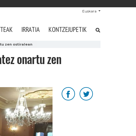
Euskara
STEAK
IRRATIA
KONTZEJUPETIK
tu zen ostiralean
atez onartu zen