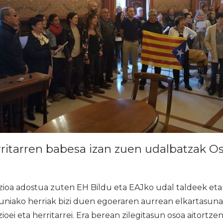
ritarren babesa izan zuen udalbatzak Os
oa adostua zuten EH Bildu eta EAJko udal taldeek eta
uniako herriak bizi duen egoeraren aurrean elkartasuna
ioei eta herritarrei. Era berean zilegitasun osoa aitortze