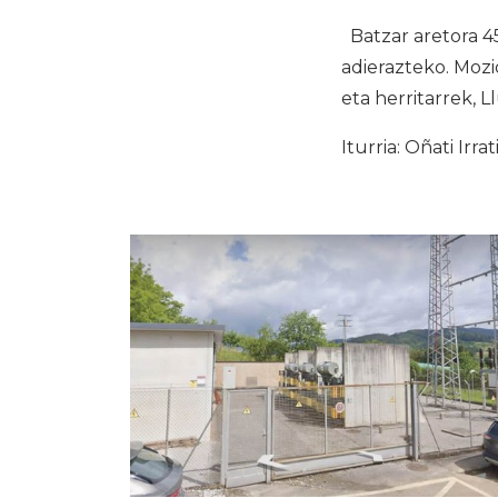
Batzar aretora 45
adierazteko. Mozi
eta herritarrek, L
Iturria: Oñati Irrat