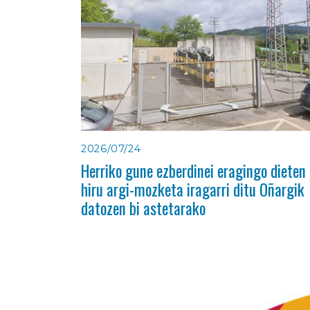
2026/07/24
Herriko gune ezberdinei eragingo dieten
hiru argi-mozketa iragarri ditu Oñargik
datozen bi astetarako