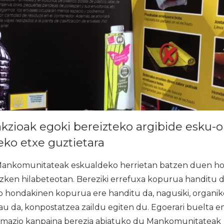
kzioak egoki bereizteko argibide esku-o
eko etxe guztietara
nkomunitateak eskualdeko herrietan batzen duen h
zken hilabeteotan. Bereziki errefuxa kopurua handitu da,
ko hondakinen kopurua ere handitu da, nagusiki, organik
au da, konpostatzea zaildu egiten du. Egoerari buelta 
ormazio kanpaina berezia abiatuko du Mankomunitateak