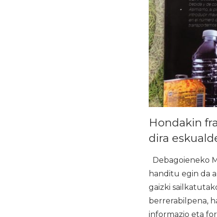
Hondakin fra
dira eskuald
Debagoieneko Ma
handitu egin da a
gaizki sailkatuta
berrerabilpena, h
informazio eta f