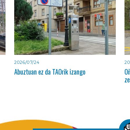
2026/07/24
20
Abuztuan ez da TAOrik izango
Oñ
ze