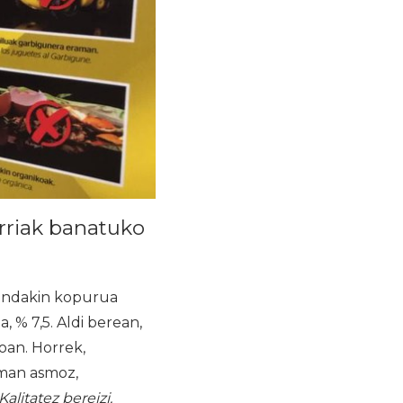
rriak banatuko
ondakin kopurua
 % 7,5. Aldi berean,
oan. Horrek,
eman asmoz,
Kalitatez bereizi.