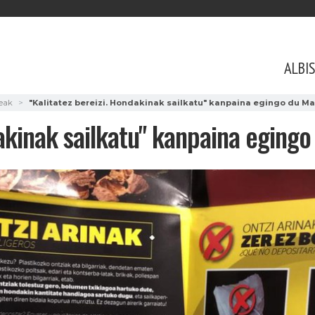
ALBI
teak
"Kalitatez bereizi. Hondakinak sailkatu" kanpaina egingo du 
dakinak sailkatu" kanpaina egin