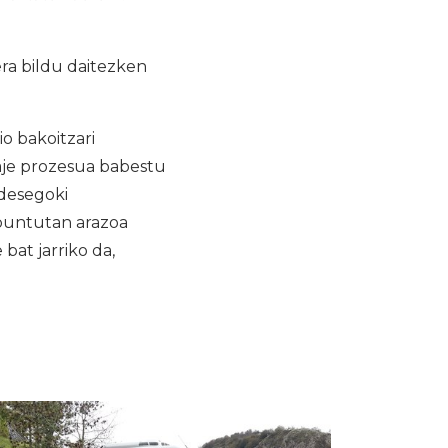
ra bildu daitezken
o bakoitzari
taje prozesua babestu
 desegoki
 puntutan arazoa
bat jarriko da,