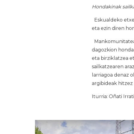
Hondakinak sailk
Eskualdeko etxe g
eta ezin diren ho
Mankomunitateak 
dagozkion hondaki
eta birziklatzea 
sailkatzearen ar
larriagoa denaz oh
argibideak hitze
Iturria: Oñati Irrat