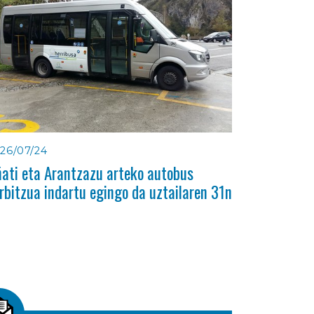
26/07/24
ati eta Arantzazu arteko autobus
rbitzua indartu egingo da uztailaren 31n