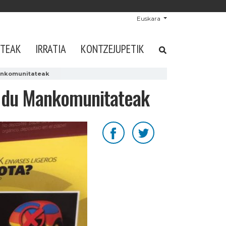
Euskara
STEAK
IRRATIA
KONTZEJUPETIK
Mankomunitateak
go du Mankomunitateak