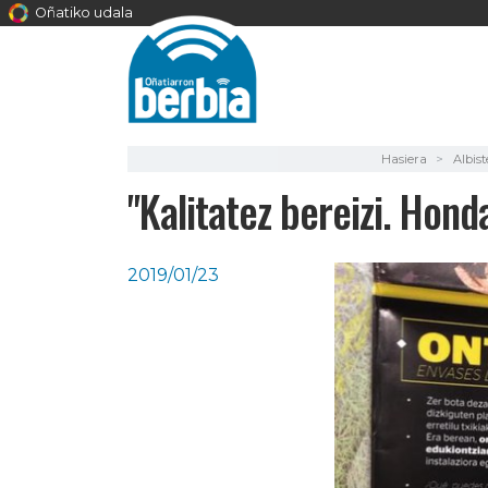
Oñatiko udala
Hasiera
Albis
"Kalitatez bereizi. Hon
2019/01/23