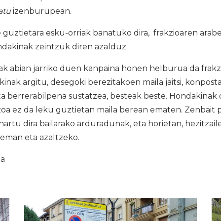
atu
izenburupean.
uztietara esku-orriak banatuko dira, frakzioaren arabe
ndakinak zeintzuk diren azalduz.
abian jarriko duen kanpaina honen helburua da frakzi
nak argitu, desegoki berezitakoen maila jaitsi, konpos
eta berrerabilpena sustatzea, besteak beste. Hondakinak
azoa ez da leku guztietan maila berean ematen. Zenbait
artu dira bailarako arduradunak, eta horietan, hezitzaile 
z eman eta azaltzeko.
ia