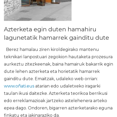
Azterketa egin duten hamahiru
lagunetatik hamarrek gainditu dute
Berez hamalau ziren kiroldegirako mantenu
teknikari lanpostuari zegokion hautaketa prozesura
aurkeztu zitezkeenak, baina hamairuk bakarrik egin
dute lehen azterketa eta horietatik hamarrek
gainditu dute. Emaitzak, udaleko web orrian:
www.oñati.eus
atarian edo udaletxeko iragarki
taulan ikusi daitezke. Azterketa teorikoa berrikusi
edo erreklamazioak jartzeko astelehenera arteko
epea dago. Ondoren, bigarren azterketarako eguna
finkatu eta jakinaraziko da.