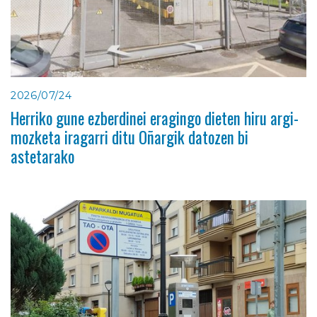
2026/07/24
Herriko gune ezberdinei eragingo dieten hiru argi-
mozketa iragarri ditu Oñargik datozen bi
astetarako