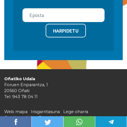
HARPIDETU
Oñatiko Udala
Foruen Enparantza, 1
20560 Oñati
Tel: 943 78 04 11
Web mapa
Irisgarritasuna
Lege oharra
Cookie politika
Barruko informazio kanala