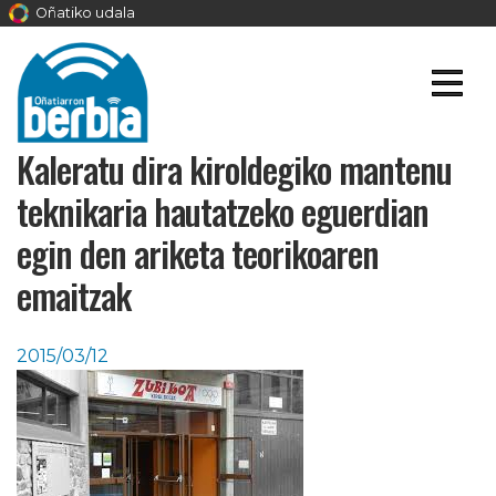
Oñatiko udala
Kaleratu dira kiroldegiko mantenu
teknikaria hautatzeko eguerdian
egin den ariketa teorikoaren
emaitzak
2015/03/12