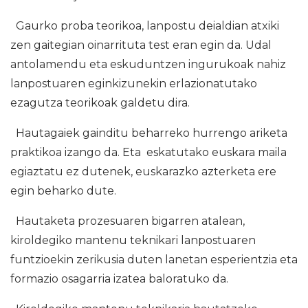
Gaurko proba teorikoa, lanpostu deialdian atxiki
zen gaitegian oinarrituta test eran egin da. Udal
antolamendu eta eskuduntzen ingurukoak nahiz
lanpostuaren eginkizunekin erlazionatutako
ezagutza teorikoak galdetu dira.
Hautagaiek gainditu beharreko hurrengo ariketa
praktikoa izango da. Eta eskatutako euskara maila
egiaztatu ez dutenek, euskarazko azterketa ere
egin beharko dute.
Hautaketa prozesuaren bigarren atalean,
kiroldegiko mantenu teknikari lanpostuaren
funtzioekin zerikusia duten lanetan esperientzia eta
formazio osagarria izatea baloratuko da.