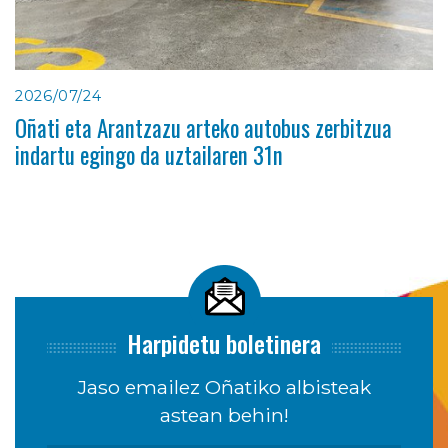
2026/07/24
Oñati eta Arantzazu arteko autobus zerbitzua
indartu egingo da uztailaren 31n
Harpidetu boletinera
Jaso emailez Oñatiko albisteak
astean behin!