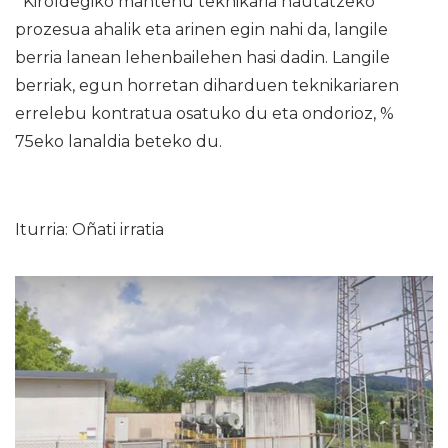
Kiroldegiko mantenu teknikaria hautatzeko
prozesua ahalik eta arinen egin nahi da, langile
berria lanean lehenbailehen hasi dadin. Langile
berriak, egun horretan diharduen teknikariaren
errelebu kontratua osatuko du eta ondorioz, %
75eko lanaldia beteko du.
Iturria: Oñati irratia