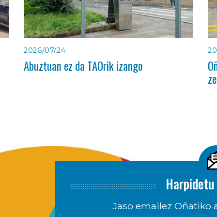
2026/07/24
20
Abuztuan ez da TAOrik izango
Oñ
ze
Harpidetu 
Jaso emailez Oñatiko a