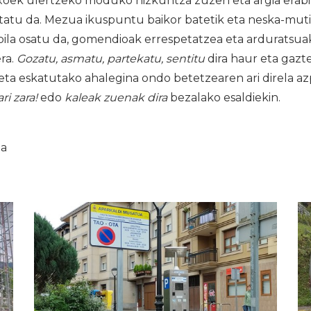
oek ulertzeko moduko hizkuntza zuzen eta argia erab
statu da. Mezua ikuspuntu baikor batetik eta neska-mut
bila osatu da, gomendioak errespetatzea eta arduratsua
ra.
Gozatu, asmatu, partekatu, sentitu
dira haur eta gazte
eta eskatutako ahalegina ondo betetzearen ari direla a
ri zara!
edo
kaleak zuenak dira
bezalako esaldiekin.
ia