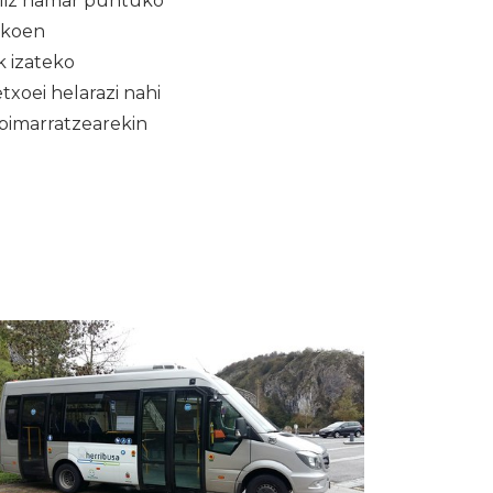
iliz hamar puntuko
ikoen
k izateko
txoei helarazi nahi
zpimarratzearekin