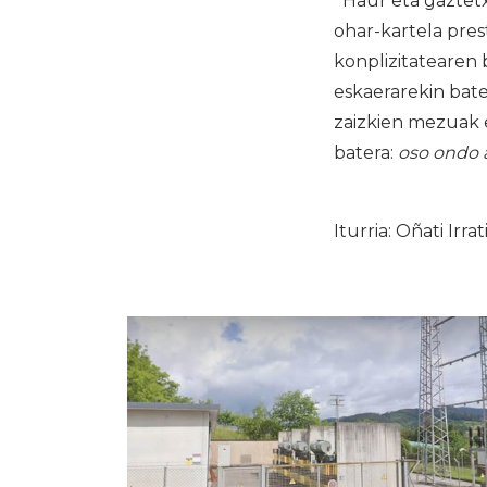
Haur eta gaztetx
ohar-kartela pre
konplizitatearen 
eskaerarekin bate
zaizkien mezuak 
batera:
oso ondo a
Iturria: Oñati Irrat