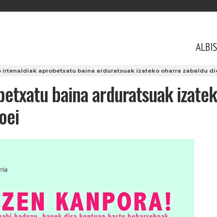
ALBI
 irtenaldiak aprobetxatu baina arduratsuak izateko oharra zabaldu di
betxatu baina arduratsuak izatek
oei