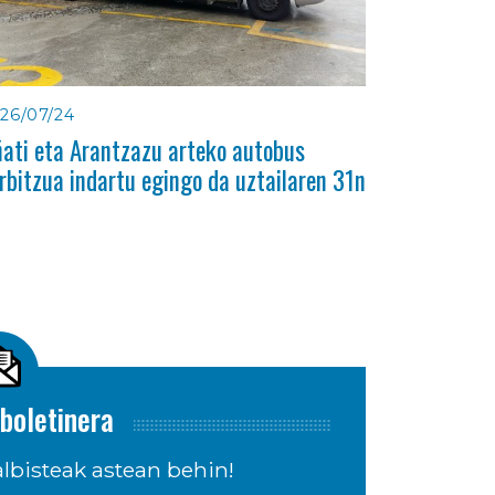
26/07/24
ati eta Arantzazu arteko autobus
rbitzua indartu egingo da uztailaren 31n
boletinera
lbisteak astean behin!