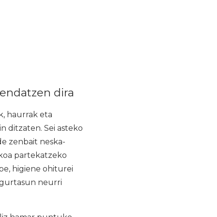
rendatzen dira
k, haurrak eta
 ditzaten. Sei asteko
e zenbait neska-
akoa partekatzeko
e, higiene ohiturei
egurtasun neurri