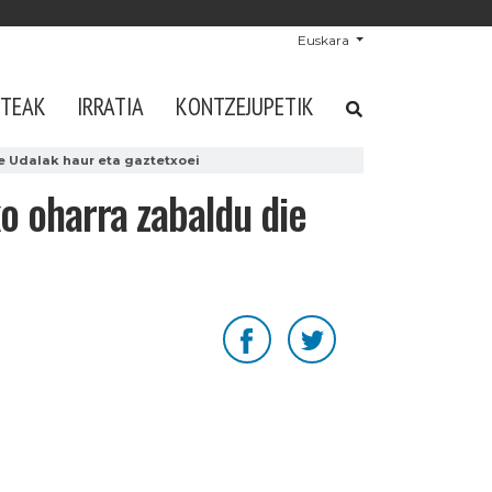
Euskara
STEAK
IRRATIA
KONTZEJUPETIK
e Udalak haur eta gaztetxoei
o oharra zabaldu die