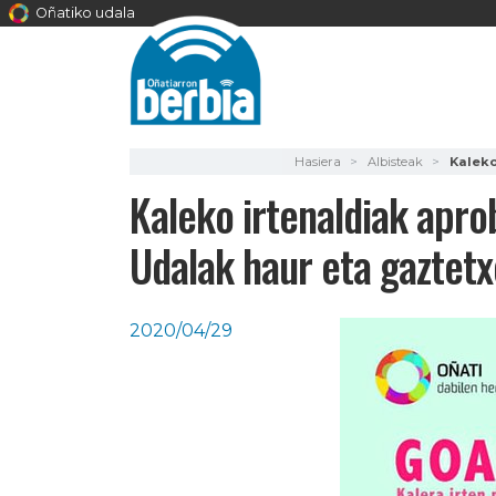
Oñatiko udala
Hasiera
Albisteak
Kaleko
Kaleko irtenaldiak apro
Udalak haur eta gaztetx
2020/04/29