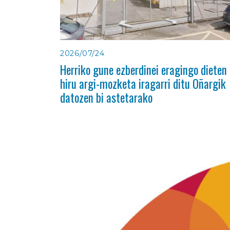
2026/07/24
Herriko gune ezberdinei eragingo dieten
hiru argi-mozketa iragarri ditu Oñargik
datozen bi astetarako