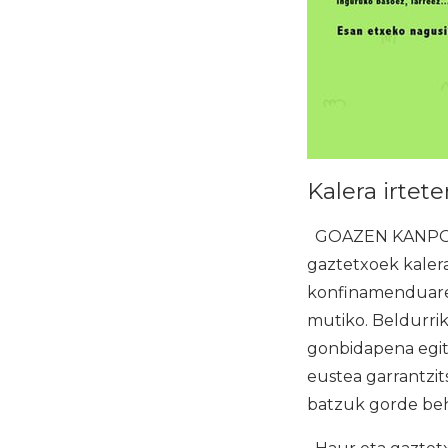
Kalera irtet
GOAZEN KANPOR
gaztetxoek kalera
konfinamenduaren
mutiko. Beldurrik
gonbidapena egit
eustea garrantzit
batzuk gorde beha