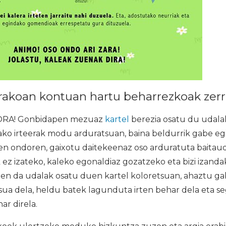
erakoan kontuan hartu beharrezkoak zer
A! Gonbidapen mezuaz
kartel
berezia osatu du udala
ko irteerak modu arduratsuan, baina beldurrik gabe egin
 ondoren, gaixotu daitekeenaz oso arduratuta baitaud
 ez izateko, kaleko egonaldiaz gozatzeko eta bizi izand
en da udalak osatu duen kartel koloretsuan, ahaztu gab
sua dela, heldu batek lagunduta irten behar dela eta s
r direla.