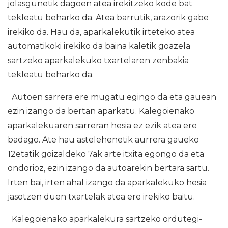
jolasgunetik dagoen atea irekitzeko kode bat
tekleatu beharko da. Atea barrutik, arazorik gabe
irekiko da. Hau da, aparkalekutik irteteko atea
automatikoki irekiko da baina kaletik goazela
sartzeko aparkalekuko txartelaren zenbakia
tekleatu beharko da.
Autoen sarrera ere mugatu egingo da eta gauean
ezin izango da bertan aparkatu. Kalegoienako
aparkalekuaren sarreran hesia ez ezik atea ere
badago. Ate hau astelehenetik aurrera gaueko
12etatik goizaldeko 7ak arte itxita egongo da eta
ondorioz, ezin izango da autoarekin bertara sartu.
Irten bai, irten ahal izango da aparkalekuko hesia
jasotzen duen txartelak atea ere irekiko baitu.
Kalegoienako aparkalekura sartzeko ordutegi-