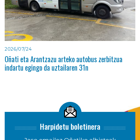
2026/07/24
Oñati eta Arantzazu arteko autobus zerbitzua
indartu egingo da uztailaren 31n
Harpidetu boletinera
Jaso emailez Oñatiko albisteak