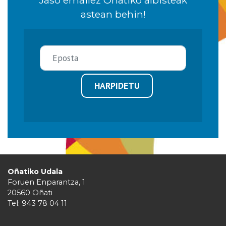
astean behin!
HARPIDETU
Oñatiko Udala
Foruen Enparantza, 1
20560 Oñati
Tel: 943 78 04 11