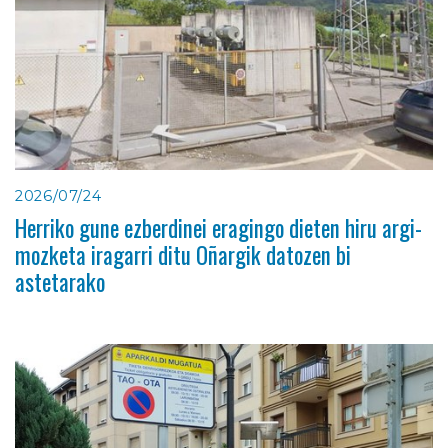
2026/07/24
Herriko gune ezberdinei eragingo dieten hiru argi-
mozketa iragarri ditu Oñargik datozen bi
astetarako