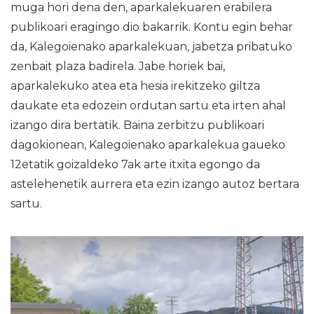
muga hori dena den, aparkalekuaren erabilera
publikoari eragingo dio bakarrik. Kontu egin behar
da, Kalegoienako aparkalekuan, jabetza pribatuko
zenbait plaza badirela. Jabe horiek bai,
aparkalekuko atea eta hesia irekitzeko giltza
daukate eta edozein ordutan sartu eta irten ahal
izango dira bertatik. Baina zerbitzu publikoari
dagokionean, Kalegoienako aparkalekua gaueko
12etatik goizaldeko 7ak arte itxita egongo da
astelehenetik aurrera eta ezin izango autoz bertara
sartu.