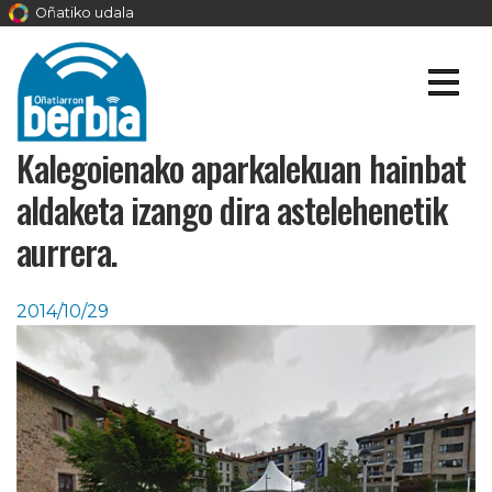
Oñatiko udala
Kalegoienako aparkalekuan hainbat
aldaketa izango dira astelehenetik
aurrera.
2014/10/29