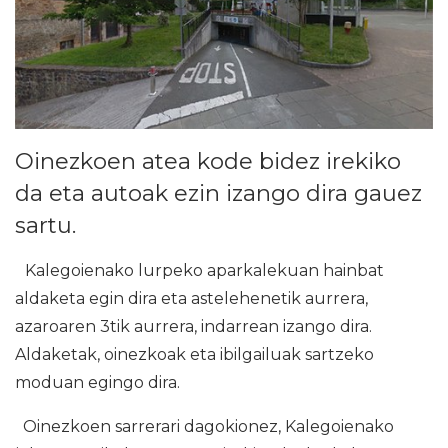
Oinezkoen atea kode bidez irekiko
da eta autoak ezin izango dira gauez
sartu.
Kalegoienako lurpeko aparkalekuan hainbat
aldaketa egin dira eta astelehenetik aurrera,
azaroaren 3tik aurrera, indarrean izango dira.
Aldaketak, oinezkoak eta ibilgailuak sartzeko
moduan egingo dira.
Oinezkoen sarrerari dagokionez, Kalegoienako