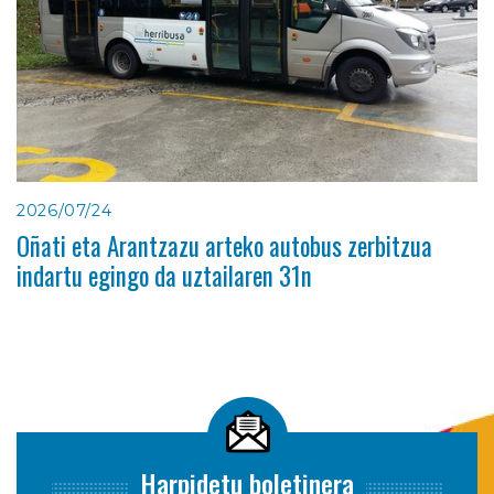
2026/07/24
Oñati eta Arantzazu arteko autobus zerbitzua
indartu egingo da uztailaren 31n
Harpidetu boletinera