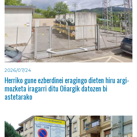
2026/07/24
Herriko gune ezberdinei eragingo dieten hiru argi-
mozketa iragarri ditu Oñargik datozen bi
astetarako