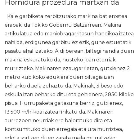
Hornidura prozedura martxan da
Kale garbiketa zerbitzurako markina bat erostea
erabaki da Tokiko Gobernu Batzarrean. Makina
artikulatua edo maniobragarritasun handikoa izatea
nahi da, erdigunea garbitu ez ezik, gune estuetatik
pasatu ahal izateko. Aldi berean, biltegi handia duen
makina eskuratuko da, husteko joan etorriak
murrizteko. Makinaren ezaugarrietan, gutxienez 2
metro kubikoko edukiera duen biltegia izan
beharko duela zehaztu da. Makinak, 3 beso edo
eskuila izan beharko ditu eta gehienera, 2850 kiloko
pisua. Hurrupaketa gaitasuna berriz, gutxienez,
13.500 m/h-koa izatea finkatu da. Makinaren
aurrezpen neurriak ere baloratuko dira eta
kontsumituko duen erregaia eta ura murriztea,
edota sortzen duen zarata maila mugatzeko