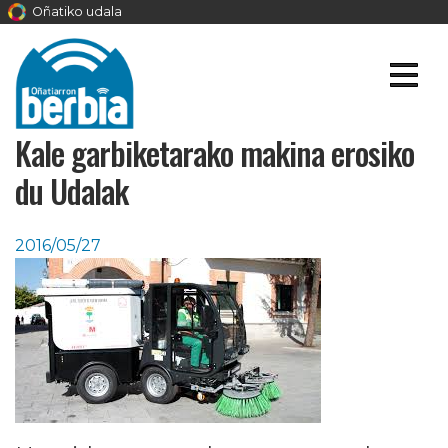
Oñatiko udala
Kale garbiketarako makina erosiko
du Udalak
2016/05/27