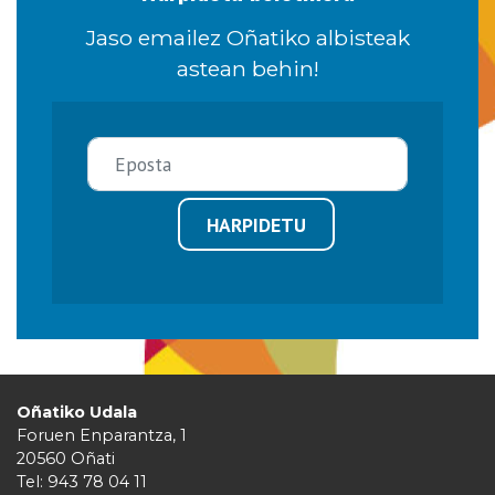
Jaso emailez Oñatiko albisteak
astean behin!
HARPIDETU
Oñatiko Udala
Foruen Enparantza, 1
20560 Oñati
Tel: 943 78 04 11