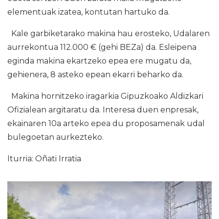
elementuak izatea, kontutan hartuko da.
Kale garbiketarako makina hau erosteko, Udalaren
aurrekontua 112.000 € (gehi BEZa) da. Esleipena
eginda makina ekartzeko epea ere mugatu da,
gehienera, 8 asteko epean ekarri beharko da.
Makina hornitzeko iragarkia Gipuzkoako Aldizkari
Ofizialean argitaratu da. Interesa duen enpresak,
ekainaren 10a arteko epea du proposamenak udal
bulegoetan aurkezteko.
Iturria: Oñati Irratia