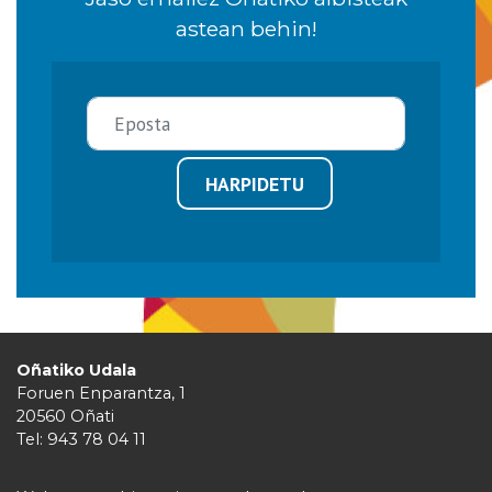
astean behin!
HARPIDETU
Oñatiko Udala
Foruen Enparantza, 1
20560 Oñati
Tel: 943 78 04 11