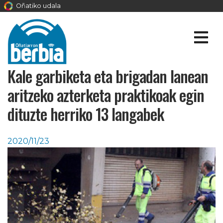
Oñatiko udala
Kale garbiketa eta brigadan lanean
aritzeko azterketa praktikoak egin
dituzte herriko 13 langabek
2020/11/23