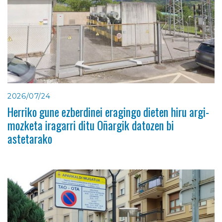
2026/07/24
Herriko gune ezberdinei eragingo dieten hiru argi-
mozketa iragarri ditu Oñargik datozen bi
astetarako