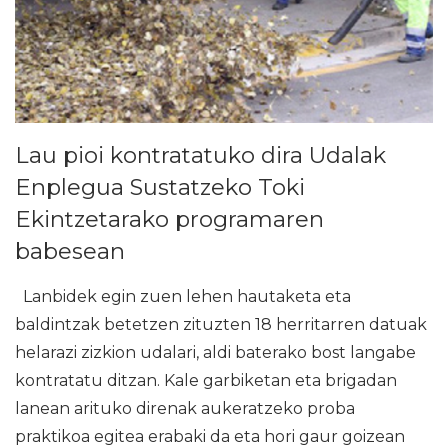
Lau pioi kontratatuko dira Udalak
Enplegua Sustatzeko Toki
Ekintzetarako programaren
babesean
Lanbidek egin zuen lehen hautaketa eta
baldintzak betetzen zituzten 18 herritarren datuak
helarazi zizkion udalari, aldi baterako bost langabe
kontratatu ditzan. Kale garbiketan eta brigadan
lanean arituko direnak aukeratzeko proba
praktikoa egitea erabaki da eta hori gaur goizean