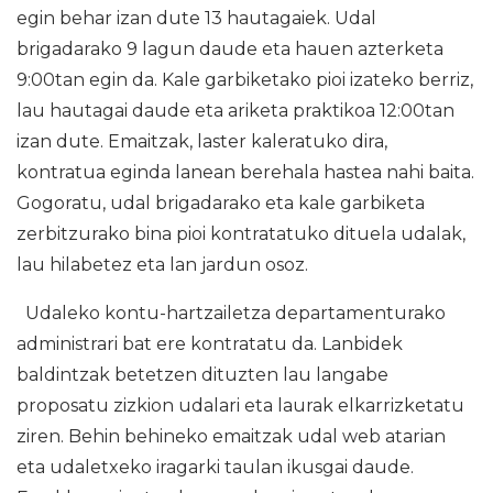
egin behar izan dute 13 hautagaiek. Udal
brigadarako 9 lagun daude eta hauen azterketa
9:00tan egin da. Kale garbiketako pioi izateko berriz,
lau hautagai daude eta ariketa praktikoa 12:00tan
izan dute. Emaitzak, laster kaleratuko dira,
kontratua eginda lanean berehala hastea nahi baita.
Gogoratu, udal brigadarako eta kale garbiketa
zerbitzurako bina pioi kontratatuko dituela udalak,
lau hilabetez eta lan jardun osoz.
Udaleko kontu-hartzailetza departamenturako
administrari bat ere kontratatu da. Lanbidek
baldintzak betetzen dituzten lau langabe
proposatu zizkion udalari eta laurak elkarrizketatu
ziren. Behin behineko emaitzak udal web atarian
eta udaletxeko iragarki taulan ikusgai daude.