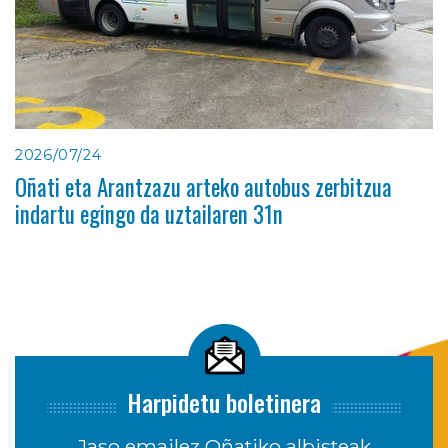
2026/07/24
Oñati eta Arantzazu arteko autobus zerbitzua
indartu egingo da uztailaren 31n
Harpidetu boletinera
Jaso emailez Oñatiko albisteak