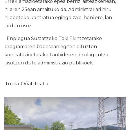
Erreklamazioetarako epea berriz, asteazkenean,
hilaren 25ean amaituko da. Administrariari hiru
hilabeteko kontratua egingo zaio, honi ere, lan
jardun osoz.
Enplegua Sustatzeko Toki Ekintzetarako
programaren babesean egiten dituzten
kontratazioetarako Lanbideren dirulaguntza
jasotzen dute administrazio publikoek.
Iturria: Oñati Irratia