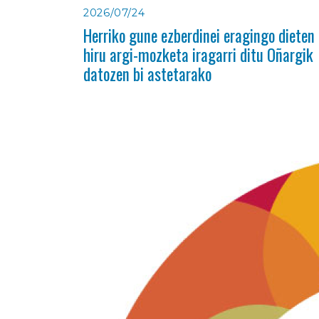
2026/07/24
Herriko gune ezberdinei eragingo dieten
hiru argi-mozketa iragarri ditu Oñargik
datozen bi astetarako