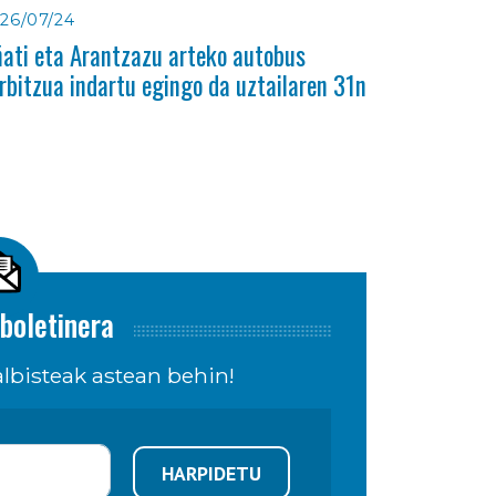
26/07/24
ati eta Arantzazu arteko autobus
rbitzua indartu egingo da uztailaren 31n
boletinera
lbisteak astean behin!
HARPIDETU