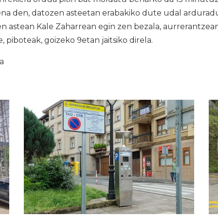
ena den, datozen asteetan erabakiko dute udal arduradu
n astean Kale Zaharrean egin zen bezala, aurrerantzean,
 piboteak, goizeko 9etan jaitsiko direla.
ia