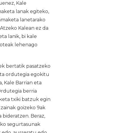
uenez, Kale
aketa lanak egiteko,
zamaketa lanetarako
 Atzeko Kalean ez da
a lanik, bi kale
iboteak lehenago
ek bertatik pasatzeko
eta ordutegia egokitu
, Kale Barrian eta
Ordutegia berria
eta txiki batzuk egin
tzainak goizeko 9ak
a bideratzen. Beraz,
ruko segurtasunak
z edo, aurreratu edo