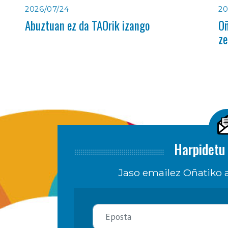
2026/07/24
20
Abuztuan ez da TAOrik izango
Oñ
ze
Harpidetu 
Jaso emailez Oñatiko a