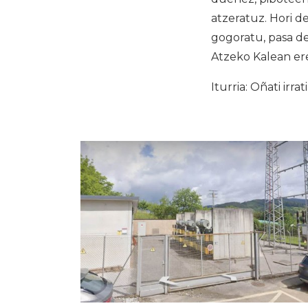
atzeratuz. Hori d
gogoratu, pasa de
Atzeko Kalean ere,
Iturria: Oñati irrat