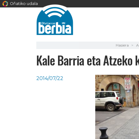
Oñatiko udala
Hasiera
A
Kale Barria eta Atzeko 
2014/07/22