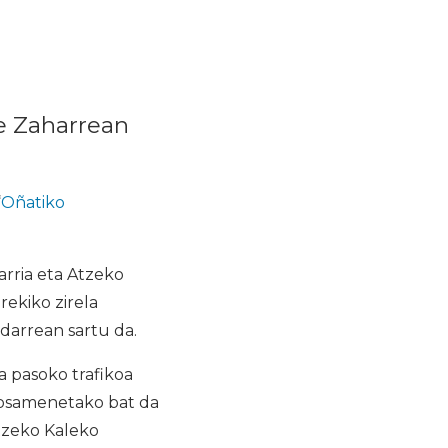
le Zaharrean
“
Oñatiko
rria eta Atzeko
ekiko zirela
ndarrean sartu da.
 pasoko trafikoa
posamenetako bat da
Atzeko Kaleko