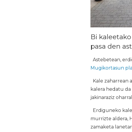
Bi kaleetako
pasa den ast
Astebetean, erdi
Mugikortasun pl
Kale zaharrean ap
kalera hedatu da 
jakinaraziz oharra
Erdiguneko kalee
murrizte aldera,
zamaketa lanetara