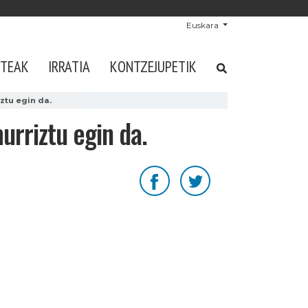
Euskara
STEAK
IRRATIA
KONTZEJUPETIK
ztu egin da.
urriztu egin da.