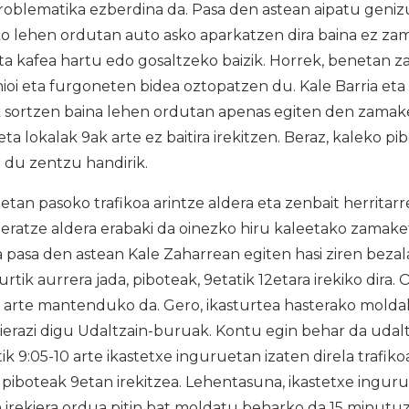
problematika ezberdina da. Pasa den astean aipatu geniz
o lehen ordutan auto asko aparkatzen dira baina ez zam
ta kafea hartu edo gosaltzeko baizik. Horrek, benetan 
ioi eta furgoneten bidea oztopatzen du. Kale Barria eta
k sortzen baina lehen ordutan apenas egiten den zamaket
a lokalak 9ak arte ez baitira irekitzen. Beraz, kaleko p
 du zentzu handirik.
an pasoko trafikoa arintze aldera eta zenbait herritarr
deratze aldera erabaki da oinezko hiru kaleetako zamak
a pasa den astean Kale Zaharrean egiten hasi ziren bezala
tik aurrera jada, piboteak, 9etatik 12etara irekiko dira. 
 arte mantenduko da. Gero, ikasturtea hasterako moldak
ierazi digu Udaltzain-buruak. Kontu egin behar da udal
k 9:05-10 arte ikastetxe inguruetan izaten direla trafiko
 piboteak 9etan irekitzea. Lehentasuna, ikastetxe ingu
 irekiera ordua pitin bat moldatu beharko da 15 minutu