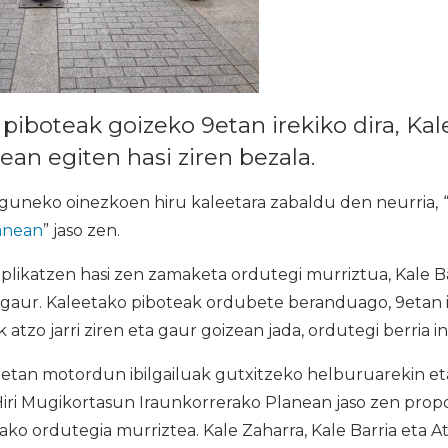
 piboteak goizeko 9etan irekiko dira, Ka
ean egiten hasi ziren bezala.
guneko oinezkoen hiru kaleetara zabaldu den neurria,
anean
” jaso zen.
likatzen hasi zen zamaketa ordutegi murriztua, Kale Ba
gaur. Kaleetako piboteak ordubete beranduago, 9etan ir
k atzo jarri ziren eta gaur goizean jada, ordutegi berria i
tan motordun ibilgailuak gutxitzeko helburuarekin eta
 Hiri Mugikortasun Iraunkorrerako Planean jaso zen pro
ko ordutegia murriztea. Kale Zaharra, Kale Barria eta 