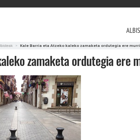
ALBI
lbisteak
Kale Barria eta Atzeko kaleko zamaketa ordutegia ere murri
kaleko zamaketa ordutegia ere m