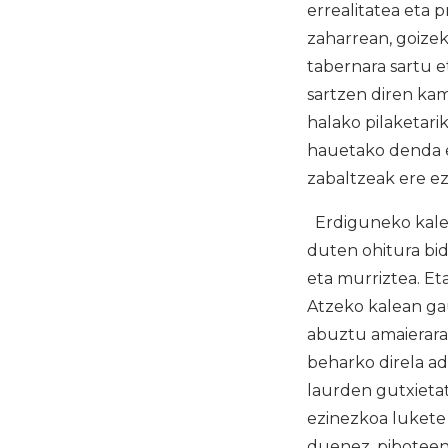
errealitatea eta 
zaharrean, goizek
tabernara sartu e
sartzen diren kam
halako pilaketari
hauetako denda et
zabaltzeak ere ez
Erdiguneko kaleet
duten ohitura bi
eta murriztea. Et
Atzeko kalean gaur
abuztu amaierara
beharko direla ad
laurden gutxietati
ezinezkoa lukete
duenez, piboteen