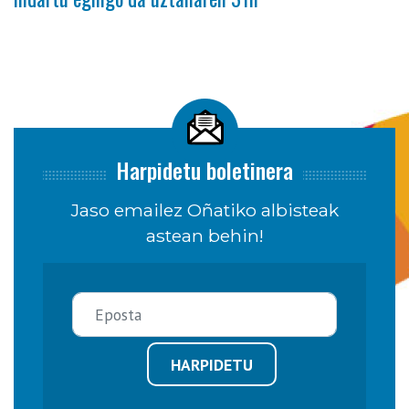
Harpidetu boletinera
Jaso emailez Oñatiko albisteak
astean behin!
HARPIDETU