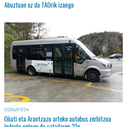
Abuztuan ez da TAOrik izango
2026/07/24
Oñati eta Arantzazu arteko autobus zerbitzua
indartu egingo da uztailaren 31n