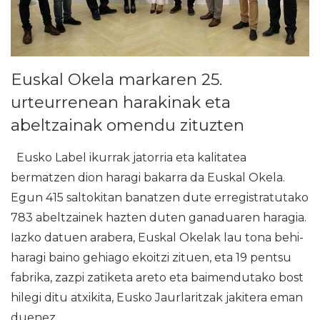
Euskal Okela markaren 25.
urteurrenean harakinak eta
abeltzainak omendu zituzten
Eusko Label ikurrak jatorria eta kalitatea
bermatzen dion haragi bakarra da Euskal Okela.
Egun 415 saltokitan banatzen dute erregistratutako
783 abeltzainek hazten duten ganaduaren haragia.
Iazko datuen arabera, Euskal Okelak lau tona behi-
haragi baino gehiago ekoitzi zituen, eta 19 pentsu
fabrika, zazpi zatiketa areto eta baimendutako bost
hilegi ditu atxikita, Eusko Jaurlaritzak jakitera eman
duenez.