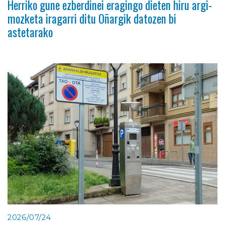
Herriko gune ezberdinei eragingo dieten hiru argi-
mozketa iragarri ditu Oñargik datozen bi
astetarako
2026/07/24