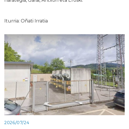
harategia, Garai, Antxon eta Eroski.
Iturria: Oñati Irratia
2026/07/24