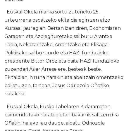
Euskal Okela marka sortu zuteneko 25.
urteurrena ospatzeko ekitaldia egin zen atzo
Kursaal jauregian. Bertan izan ziren, Ekonomiaren
Garapen eta Azpiegituretako sailburu Arantxa
Tapia, Nekazaritzako, Arrantzako eta Elikagai
Politikako sailburuorde eta HAZI fundazioko
presidente Bittor Oroz eta baita HAZI fundazioko
zuzendari Asier Arrese ere, besteak beste.
Ekitaldian, hiruna harakin eta abeltzain omentzeko
baliatu zen, tartean, Jesus Odriozola Oñatiko
harakina.
Euskal Okela, Eusko Labelaren K daramaten
baimendutako harategietan bakarrik saltzen dira.
Oñatin, halako lau daude, aipatu Odriozola