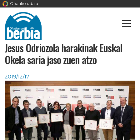
Oñatiko udala
Jesus Odriozola harakinak Euskal
Okela saria jaso zuen atzo
2019/12/17