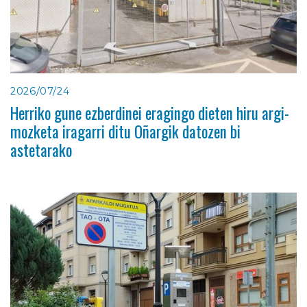
2026/07/24
Herriko gune ezberdinei eragingo dieten hiru argi-
mozketa iragarri ditu Oñargik datozen bi
astetarako