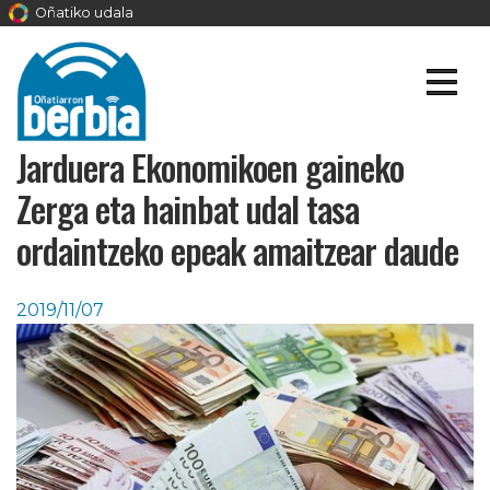
Oñatiko udala
Jarduera Ekonomikoen gaineko
Zerga eta hainbat udal tasa
ordaintzeko epeak amaitzear daude
2019/11/07