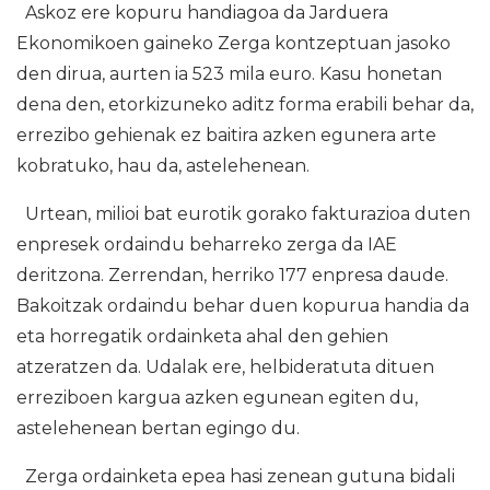
Askoz ere kopuru handiagoa da Jarduera
Ekonomikoen gaineko Zerga kontzeptuan jasoko
den dirua, aurten ia 523 mila euro. Kasu honetan
dena den, etorkizuneko aditz forma erabili behar da,
errezibo gehienak ez baitira azken egunera arte
kobratuko, hau da, astelehenean.
Urtean, milioi bat eurotik gorako fakturazioa duten
enpresek ordaindu beharreko zerga da IAE
deritzona. Zerrendan, herriko 177 enpresa daude.
Bakoitzak ordaindu behar duen kopurua handia da
eta horregatik ordainketa ahal den gehien
atzeratzen da. Udalak ere, helbideratuta dituen
erreziboen kargua azken egunean egiten du,
astelehenean bertan egingo du.
Zerga ordainketa epea hasi zenean gutuna bidali