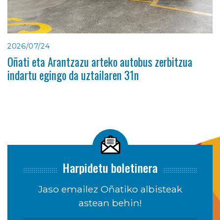
2026/07/24
Oñati eta Arantzazu arteko autobus zerbitzua
indartu egingo da uztailaren 31n
Harpidetu boletinera
Jaso emailez Oñatiko albisteak
astean behin!