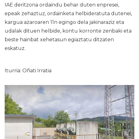
IAE deritzona ordaindu behar duten enpresei,
epeak zehaztuz, ordainketa helbideratuta dutenei,
kargua azaroaren 11n egingo dela jakinaraziz eta
udalak dituen helbide, kontu korronte zenbaki eta
beste hainbat xehetasun egiaztatu ditzaten
eskatuz.
Iturria: Oñati Irratia