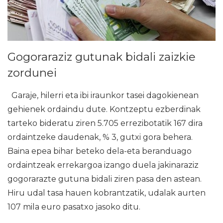
Gogoraraziz gutunak bidali zaizkie
zordunei
Garaje, hilerri eta ibi iraunkor tasei dagokienean
gehienek ordaindu dute. Kontzeptu ezberdinak
tarteko bideratu ziren 5.705 errezibotatik 167 dira
ordaintzeke daudenak, % 3, gutxi gora behera.
Baina epea bihar beteko dela-eta beranduago
ordaintzeak errekargoa izango duela jakinaraziz
gogorarazte gutuna bidali ziren pasa den astean.
Hiru udal tasa hauen kobrantzatik, udalak aurten
107 mila euro pasatxo jasoko ditu.