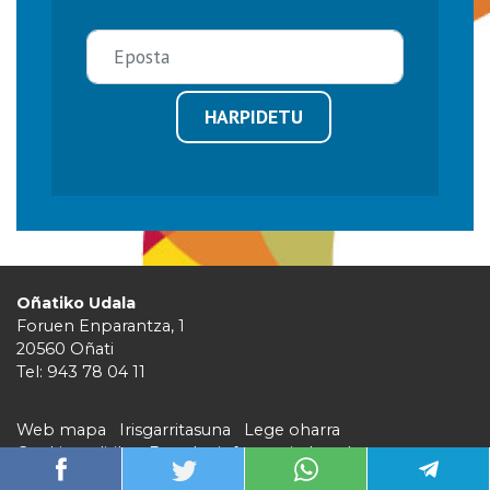
HARPIDETU
Oñatiko Udala
Foruen Enparantza, 1
20560 Oñati
Tel: 943 78 04 11
Web mapa
Irisgarritasuna
Lege oharra
Cookie politika
Barruko informazio kanala