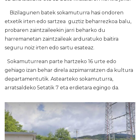
Bizilagunen batek sokamuturra hasi ondoren
etxetik irten edo sartzea guztiz beharrezkoa balu,
probaren zaintzaileekin jarri beharko du
harremanetan zaintzaileak arduratuko baitira
seguru noiz irten edo sartu esateaz.
Sokamuturrean parte hartzeko 16 urte edo
gehiago izan behar direla azpimarratzen da kultura
departamentutik. Astearteko sokamuturra,
arratsaldeko 5etatik 7 eta erdietara egingo da.