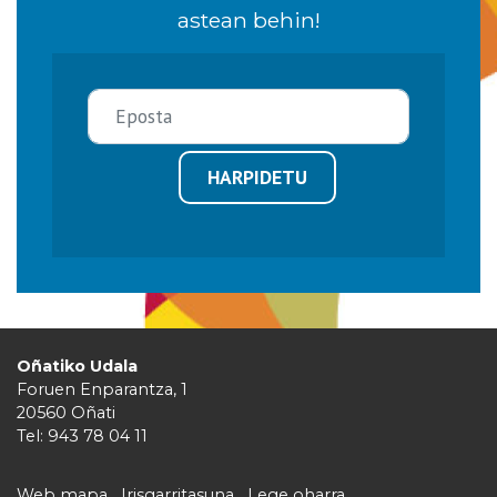
astean behin!
HARPIDETU
Oñatiko Udala
Foruen Enparantza, 1
20560 Oñati
Tel: 943 78 04 11
Web mapa
Irisgarritasuna
Lege oharra