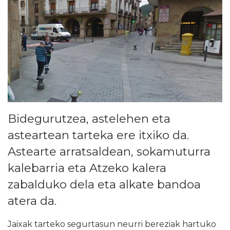
Bidegurutzea, astelehen eta
asteartean tarteka ere itxiko da.
Astearte arratsaldean, sokamuturra
kalebarria eta Atzeko kalera
zabalduko dela eta alkate bandoa
atera da.
Jaixak tarteko segurtasun neurri bereziak hartuko