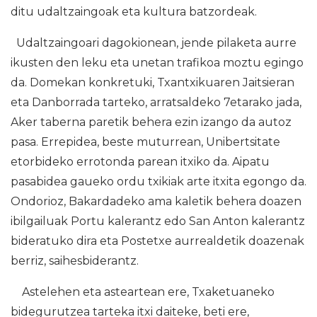
ditu udaltzaingoak eta kultura batzordeak.
Udaltzaingoari dagokionean, jende pilaketa aurre
ikusten den leku eta unetan trafikoa moztu egingo
da. Domekan konkretuki, Txantxikuaren Jaitsieran
eta Danborrada tarteko, arratsaldeko 7etarako jada,
Aker taberna paretik behera ezin izango da autoz
pasa. Errepidea, beste muturrean, Unibertsitate
etorbideko errotonda parean itxiko da. Aipatu
pasabidea gaueko ordu txikiak arte itxita egongo da.
Ondorioz, Bakardadeko ama kaletik behera doazen
ibilgailuak Portu kalerantz edo San Anton kalerantz
bideratuko dira eta Postetxe aurrealdetik doazenak
berriz, saihesbiderantz.
Astelehen eta asteartean ere, Txaketuaneko
bidegurutzea tarteka itxi daiteke, beti ere,