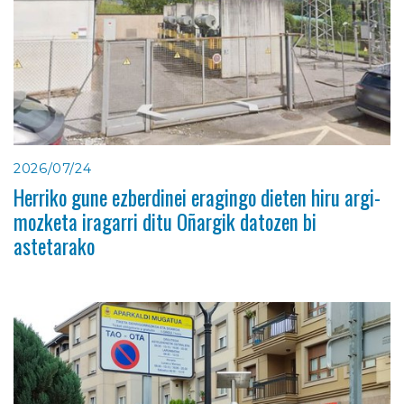
2026/07/24
Herriko gune ezberdinei eragingo dieten hiru argi-
mozketa iragarri ditu Oñargik datozen bi
astetarako