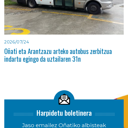
2026/07/24
Oñati eta Arantzazu arteko autobus zerbitzua
indartu egingo da uztailaren 31n
Harpidetu boletinera
Jaso emailez Oñatiko albisteak