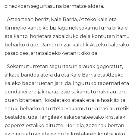
oinezkoen segurtasuna bermatze aldera.
Asteartean berriz, Kale Barria, Atzeko kale eta
Kirrineko kantoiko bizilagunek sokamuturra bi kale
eta kantoi horietara zabalduko dela kontutan hartu
beharko dute. Ramon Irizar kaletik Atzeko kalerako
pasabidea, arratsaldeko 4etan itxiko da.
Sokamuturretan segurtasun arauak gogoratuz,
alkate bandoa atera da eta Kale Barria eta Atzeko
kaleko bebarruetan jarri da. Inguruko tabernari eta
dendariei ere jakinarazi zaie sokamuturrak irauten
duen bitartean, lokaletako ateak eta leihoak itxita
eduki beharko dituztela. Sokamuturra hasi aurretik
bestalde, udal langileek eskaparateetako kristalak
paperez estaliko dituzte. Horrela, zezenak bertan
ez dira islatuko eta ez dute kristalaren kontra joko.