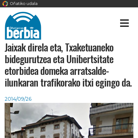
Oñatiko udala
Jaixak direla eta, Txaketuaneko
bidegurutzea eta Unibertsitate
etorbidea domeka arratsalde-
ilunkaran trafikorako itxi egingo da.
2014/09/26