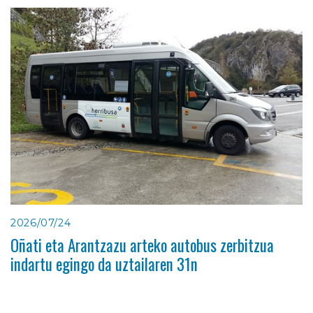
2026/07/24
Oñati eta Arantzazu arteko autobus zerbitzua
indartu egingo da uztailaren 31n