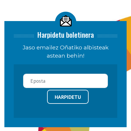
Harpidetu boletinera
Jaso emailez Oñatiko albisteak
astean behin!
HARPIDETU