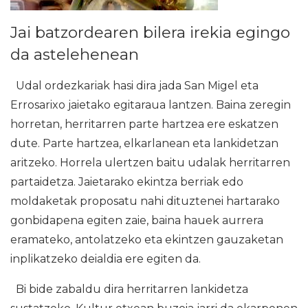
Jai batzordearen bilera irekia egingo
da astelehenean
Udal ordezkariak hasi dira jada San Migel eta
Errosarixo jaietako egitaraua lantzen. Baina zeregin
horretan, herritarren parte hartzea ere eskatzen
dute. Parte hartzea, elkarlanean eta lankidetzan
aritzeko. Horrela ulertzen baitu udalak herritarren
partaidetza. Jaietarako ekintza berriak edo
moldaketak proposatu nahi dituztenei hartarako
gonbidapena egiten zaie, baina hauek aurrera
eramateko, antolatzeko eta ekintzen gauzaketan
inplikatzeko deialdia ere egiten da.
Bi bide zabaldu dira herritarren lankidetza