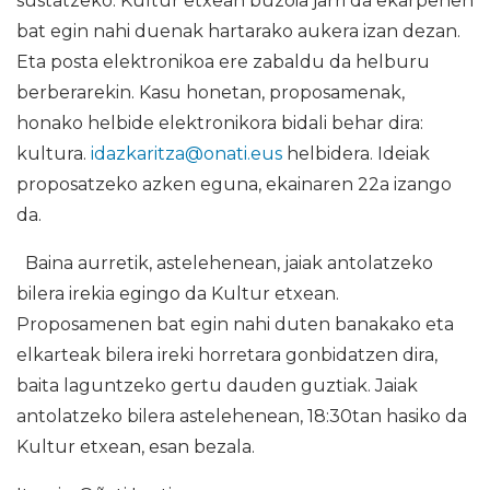
sustatzeko. Kultur etxean buzoia jarri da ekarpenen
bat egin nahi duenak hartarako aukera izan dezan.
Eta posta elektronikoa ere zabaldu da helburu
berberarekin. Kasu honetan, proposamenak,
honako helbide elektronikora bidali behar dira:
kultura.
idazkaritza@onati.eus
helbidera. Ideiak
proposatzeko azken eguna, ekainaren 22a izango
da.
Baina aurretik, astelehenean, jaiak antolatzeko
bilera irekia egingo da Kultur etxean.
Proposamenen bat egin nahi duten banakako eta
elkarteak bilera ireki horretara gonbidatzen dira,
baita laguntzeko gertu dauden guztiak. Jaiak
antolatzeko bilera astelehenean, 18:30tan hasiko da
Kultur etxean, esan bezala.