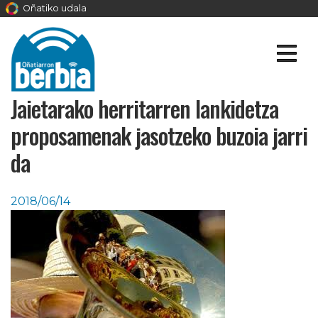
Oñatiko udala
Jaietarako herritarren lankidetza
proposamenak jasotzeko buzoia jarri
da
2018/06/14