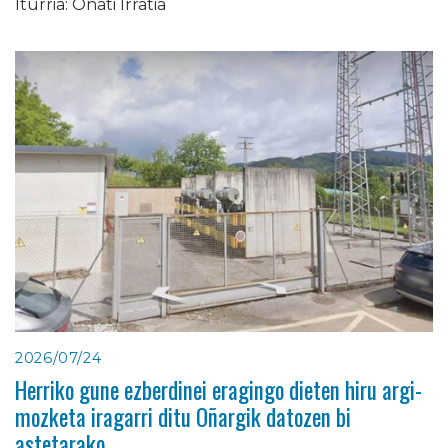
Iturria: Oñati Irratia
2026/07/24
Herriko gune ezberdinei eragingo dieten hiru argi-
mozketa iragarri ditu Oñargik datozen bi
astetarako