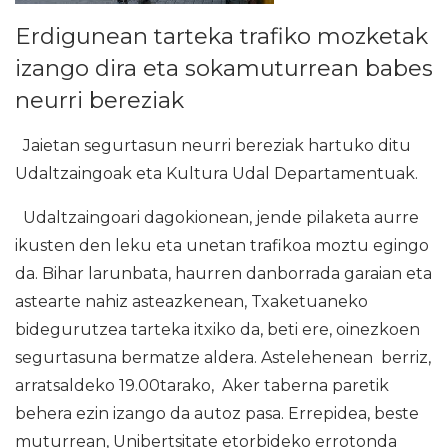
Erdigunean tarteka trafiko mozketak
izango dira eta sokamuturrean babes
neurri bereziak
Jaietan segurtasun neurri bereziak hartuko ditu
Udaltzaingoak eta Kultura Udal Departamentuak.
Udaltzaingoari dagokionean, jende pilaketa aurre
ikusten den leku eta unetan trafikoa moztu egingo
da. Bihar larunbata, haurren danborrada garaian eta
astearte nahiz asteazkenean, Txaketuaneko
bidegurutzea tarteka itxiko da, beti ere, oinezkoen
segurtasuna bermatze aldera. Astelehenean berriz,
arratsaldeko 19.00tarako, Aker taberna paretik
behera ezin izango da autoz pasa. Errepidea, beste
muturrean, Unibertsitate etorbideko errotonda