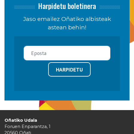
Harpidetu boletinera
Jaso emailez Oñatiko albisteak
astean behin!
HARPIDETU
Oñatiko Udala
Foruen Enparantza, 1
20560 Oñati