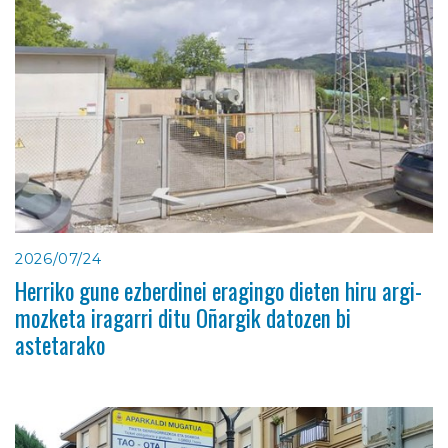
2026/07/24
Herriko gune ezberdinei eragingo dieten hiru argi-
mozketa iragarri ditu Oñargik datozen bi
astetarako