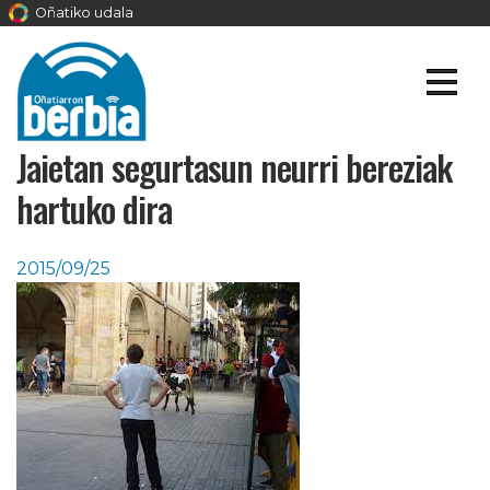
Oñatiko udala
Jaietan segurtasun neurri bereziak
hartuko dira
2015/09/25