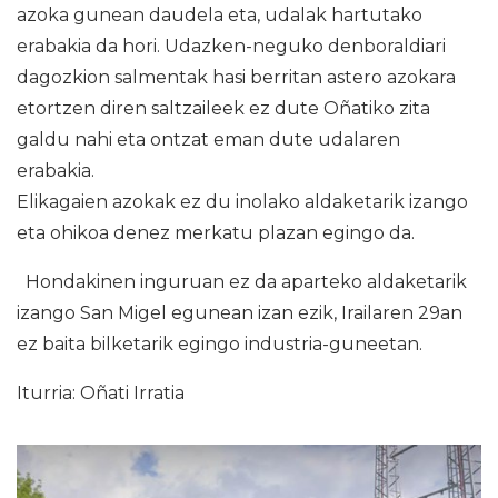
azoka gunean daudela eta, udalak hartutako
erabakia da hori. Udazken-neguko denboraldiari
dagozkion salmentak hasi berritan astero azokara
etortzen diren saltzaileek ez dute Oñatiko zita
galdu nahi eta ontzat eman dute udalaren
erabakia.
Elikagaien azokak ez du inolako aldaketarik izango
eta ohikoa denez merkatu plazan egingo da.
Hondakinen inguruan ez da aparteko aldaketarik
izango San Migel egunean izan ezik, Irailaren 29an
ez baita bilketarik egingo industria-guneetan.
Iturria: Oñati Irratia