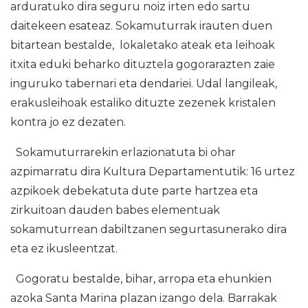
arduratuko dira seguru noiz irten edo sartu
daitekeen esateaz. Sokamuturrak irauten duen
bitartean bestalde, lokaletako ateak eta leihoak
itxita eduki beharko dituztela gogorarazten zaie
inguruko tabernari eta dendariei. Udal langileak,
erakusleihoak estaliko dituzte zezenek kristalen
kontra jo ez dezaten.
Sokamuturrarekin erlazionatuta bi ohar
azpimarratu dira Kultura Departamentutik: 16 urtez
azpikoek debekatuta dute parte hartzea eta
zirkuitoan dauden babes elementuak
sokamuturrean dabiltzanen segurtasunerako dira
eta ez ikusleentzat.
Gogoratu bestalde, bihar, arropa eta ehunkien
azoka Santa Marina plazan izango dela. Barrakak