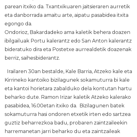
parean itxiko da. Txantxikuaren jaitsieraren aurretik
eta danborrada amaitu arte, aipatu pasabidea itxita
egongo da.
Ondorioz, Bakardadeko ama kaletik behera doazen
ibilgailuak Portu kalerantz edo San Anton kalerantz
bideratuko dira eta Postetxe aurrealdetik doazenak
berriz, saihesbiderantz.
Irailaren 30an bestalde, Kale Barria, Atzeko kale eta
Kirrineko kantoiko bizilagunek sokamuturra bi kale
eta kantoi horietara zabalduko dela kontutan hartu
beharko dute. Ramon Irizar kaletik Atzeko kalerako
pasabidea, 16.00etan itxiko da. Bizilagunen batek
sokamuturra hasi ondoren etxetik irten edo sartzea
guztiz beharrezkoa badu, probaren zaintzaileekin
harremanetan jarri beharko du eta zaintzaileak