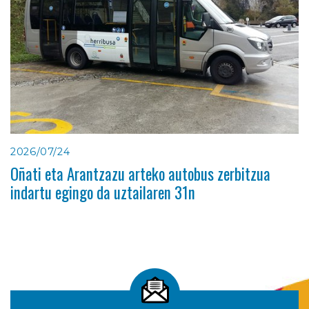
2026/07/24
Oñati eta Arantzazu arteko autobus zerbitzua
indartu egingo da uztailaren 31n