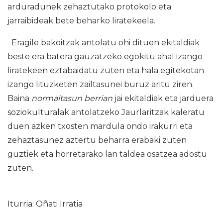
arduradunek zehaztutako protokolo eta
jarraibideak bete beharko liratekeela.
Eragile bakoitzak antolatu ohi dituen ekitaldiak
beste era batera gauzatzeko egokitu ahal izango
liratekeen eztabaidatu zuten eta hala egitekotan
izango lituzketen zailtasunei buruz aritu ziren.
Baina
normaltasun berrian
jai ekitaldiak eta jarduera
soziokulturalak antolatzeko Jaurlaritzak kaleratu
duen azken txosten mardula ondo irakurri eta
zehaztasunez aztertu beharra erabaki zuten
guztiek eta horretarako lan taldea osatzea adostu
zuten.
Iturria: Oñati Irratia