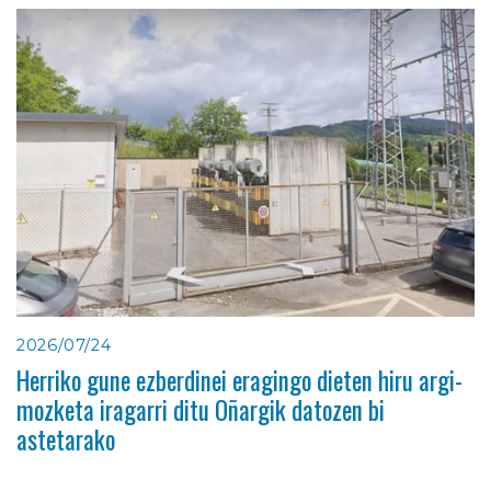
2026/07/24
Herriko gune ezberdinei eragingo dieten hiru argi-
mozketa iragarri ditu Oñargik datozen bi
astetarako