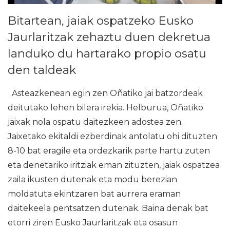
Bitartean, jaiak ospatzeko Eusko
Jaurlaritzak zehaztu duen dekretua
landuko du hartarako propio osatu
den taldeak
Asteazkenean egin zen Oñatiko jai batzordeak
deitutako lehen bilera irekia. Helburua, Oñatiko
jaixak nola ospatu daitezkeen adostea zen.
Jaixetako ekitaldi ezberdinak antolatu ohi dituzten
8-10 bat eragile eta ordezkarik parte hartu zuten
eta denetariko iritziak eman zituzten, jaiak ospatzea
zaila ikusten dutenak eta modu berezian
moldatuta ekintzaren bat aurrera eraman
daitekeela pentsatzen dutenak. Baina denak bat
etorri ziren Eusko Jaurlaritzak eta osasun