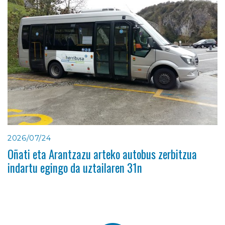
2026/07/24
Oñati eta Arantzazu arteko autobus zerbitzua
indartu egingo da uztailaren 31n