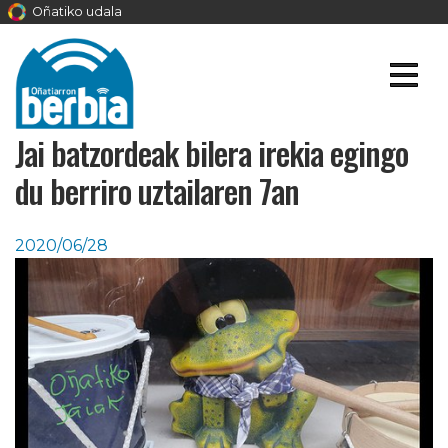
Oñatiko udala
Jai batzordeak bilera irekia egingo
du berriro uztailaren 7an
2020/06/28