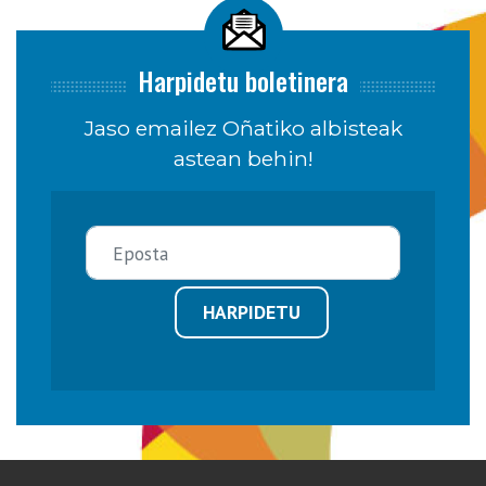
Harpidetu boletinera
Jaso emailez Oñatiko albisteak
astean behin!
HARPIDETU