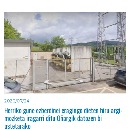
2026/07/24
Herriko gune ezberdinei eragingo dieten hiru argi-
mozketa iragarri ditu Oñargik datozen bi
astetarako