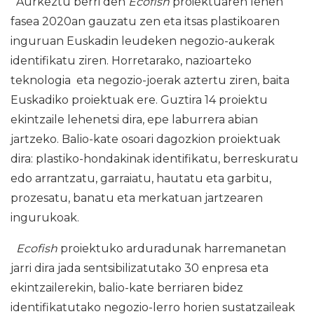
Aurkeztu berri den
Ecofish
proiektuaren lehen
fasea 2020an gauzatu zen eta itsas plastikoaren
inguruan Euskadin leudeken negozio-aukerak
identifikatu ziren. Horretarako, nazioarteko
teknologia eta negozio-joerak aztertu ziren, baita
Euskadiko proiektuak ere. Guztira 14 proiektu
ekintzaile lehenetsi dira, epe laburrera abian
jartzeko. Balio-kate osoari dagozkion proiektuak
dira: plastiko-hondakinak identifikatu, berreskuratu
edo arrantzatu, garraiatu, hautatu eta garbitu,
prozesatu, banatu eta merkatuan jartzearen
ingurukoak.
Ecofish
proiektuko arduradunak harremanetan
jarri dira jada sentsibilizatutako 30 enpresa eta
ekintzailerekin, balio-kate berriaren bidez
identifikatutako negozio-lerro horien sustatzaileak