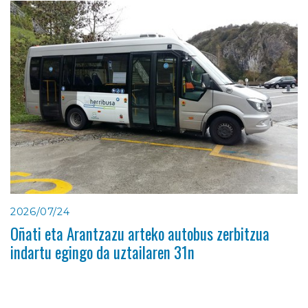
2026/07/24
Oñati eta Arantzazu arteko autobus zerbitzua
indartu egingo da uztailaren 31n