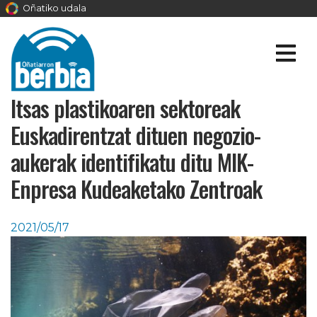
Oñatiko udala
Itsas plastikoaren sektoreak
Euskadirentzat dituen negozio-
aukerak identifikatu ditu MIK-
Enpresa Kudeaketako Zentroak
2021/05/17