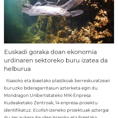
Euskadi goraka doan ekonomia
urdinaren sektoreko buru izatea da
helburua
Itsasoko eta ibaietako plastikoak berreskuratzeari
buruzko bideragarritasun azterketa egin du
Mondragon Unibertsitateko MIK-Enpresa
Kudeaketako Zentroak, 14 enpresa-proiektu
identifikatuz.
Ecofish
izeneko proiektuak aztergai
du zer aukera dauden itsasoko eta ibaietako