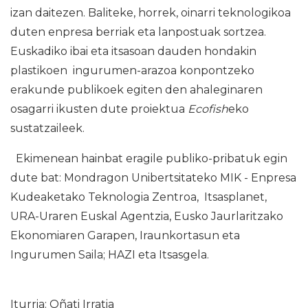
izan daitezen. Baliteke, horrek, oinarri teknologikoa
duten enpresa berriak eta lanpostuak sortzea.
Euskadiko ibai eta itsasoan dauden hondakin
plastikoen ingurumen-arazoa konpontzeko
erakunde publikoek egiten den ahaleginaren
osagarri ikusten dute proiektua
Ecofish
eko
sustatzaileek.
Ekimenean hainbat eragile publiko-pribatuk egin
dute bat: Mondragon Unibertsitateko MIK - Enpresa
Kudeaketako Teknologia Zentroa, Itsasplanet,
URA-Uraren Euskal Agentzia, Eusko Jaurlaritzako
Ekonomiaren Garapen, Iraunkortasun eta
Ingurumen Saila; HAZI eta Itsasgela.
Iturria: Oñati Irratia