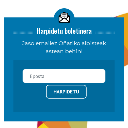
Harpidetu boletinera
Jaso emailez Oñatiko albisteak
astean behin!
HARPIDETU