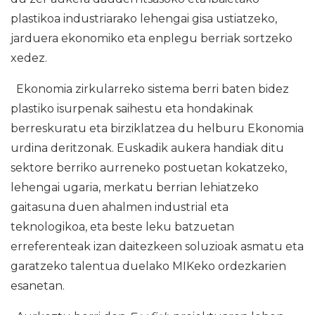
plastikoa industriarako lehengai gisa ustiatzeko,
jarduera ekonomiko eta enplegu berriak sortzeko
xedez.
Ekonomia zirkularreko sistema berri baten bidez
plastiko isurpenak saihestu eta hondakinak
berreskuratu eta birziklatzea du helburu Ekonomia
urdina deritzonak. Euskadik aukera handiak ditu
sektore berriko aurreneko postuetan kokatzeko,
lehengai ugaria, merkatu berrian lehiatzeko
gaitasuna duen ahalmen industrial eta
teknologikoa, eta beste leku batzuetan
erreferenteak izan daitezkeen soluzioak asmatu eta
garatzeko talentua duelako MIKeko ordezkarien
esanetan.