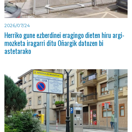
2026/07/24
Herriko gune ezberdinei eragingo dieten hiru argi-
mozketa iragarri ditu Oñargik datozen bi
astetarako