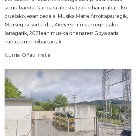
soinu banda, Ganbara abesbatzak bihar grabatuko
duelako, esan bezala. Musika Maite Arroitajauregik,
Mursegok sortu du,
Akelarre
filmean egindako
lanagatik, 2021ean musika onenaren Goya saria
irabazi zuen eibartarrak.
Iturria: Oñati Irratia