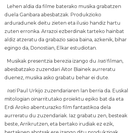
Lehen aldia da filme baterako musika grabatzen
duela Ganbara abesbatzak. Produkzioko
arduradunek deitu zieten eta ilusio handiz hartu
zuten erronka. Arrazoi ezberdinak tarteko hainbat
aldiz atzeratu da grabazio saioa baina, azkenik, bihar
egingo da, Donostian, Elkar estudiotan.
Musikak presentzia berezia izango du
Irati
filman,
abesbatzako zuzendari Aitor Biainek aurreratu
duenez, musika asko grabatu behar ei dute.
Irati
Paul Urkijo zuzendariaren lan berria da. Euskal
mitologian oinarritutako proiektu epiko bat da eta
Erdi Aroko abenturazko film fantastikoa dela
aurreratu du zuzendariak. Iaz grabatu zen, besteak
beste, Arrikrutzen, eta bertako irudiak ez ezik,
bertakoen ahotsak ere izango ditu produkzioak,