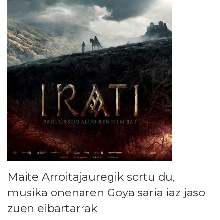
Maite Arroitajauregik sortu du,
musika onenaren Goya saria iaz jaso
zuen eibartarrak