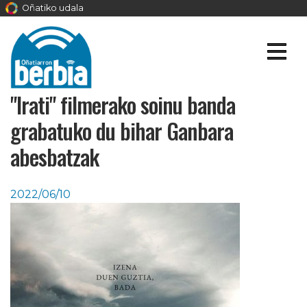
Oñatiko udala
"Irati" filmerako soinu banda
grabatuko du bihar Ganbara
abesbatzak
2022/06/10