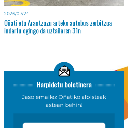
2026/07/24
Oñati eta Arantzazu arteko autobus zerbitzua
indartu egingo da uztailaren 31n
Harpidetu boletinera
Jaso emailez Oñatiko albisteak
astean behin!