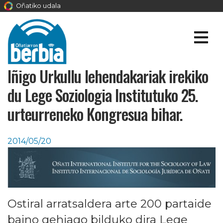
Oñatiko udala
Iñigo Urkullu lehendakariak irekiko
du Lege Soziologia Institutuko 25.
urteurreneko Kongresua bihar.
2014/05/20
Ostiral arratsaldera arte 200 partaide
baino gehiago bilduko dira Lege