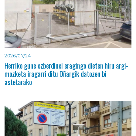
2026/07/24
Herriko gune ezberdinei eragingo dieten hiru argi-
mozketa iragarri ditu Oñargik datozen bi
astetarako