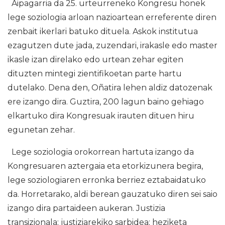
Aipagarria da 25. urteurreneko Kongresu honek
lege soziologia arloan nazioartean erreferente diren
zenbait ikerlari batuko dituela. Askok institutua
ezagutzen dute jada, zuzendari, irakasle edo master
ikasle izan direlako edo urtean zehar egiten
dituzten mintegi zientifikoetan parte hartu
dutelako. Dena den, Oñatira lehen aldiz datozenak
ere izango dira. Guztira, 200 lagun baino gehiago
elkartuko dira Kongresuak irauten dituen hiru
egunetan zehar.
Lege soziologia orokorrean hartuta izango da
Kongresuaren aztergaia eta etorkizunera begira,
lege soziologiaren erronka berriez eztabaidatuko
da. Horretarako, aldi berean gauzatuko diren sei saio
izango dira partaideen aukeran. Justizia
transizionala; justiziarekiko sarbidea; heziketa