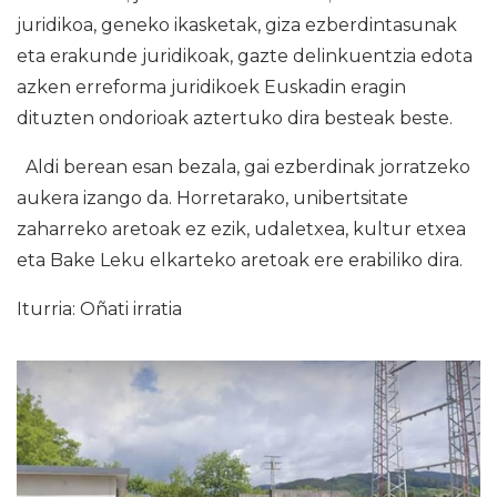
juridikoa, geneko ikasketak, giza ezberdintasunak
eta erakunde juridikoak, gazte delinkuentzia edota
azken erreforma juridikoek Euskadin eragin
dituzten ondorioak aztertuko dira besteak beste.
Aldi berean esan bezala, gai ezberdinak jorratzeko
aukera izango da. Horretarako, unibertsitate
zaharreko aretoak ez ezik, udaletxea, kultur etxea
eta Bake Leku elkarteko aretoak ere erabiliko dira.
Iturria: Oñati irratia