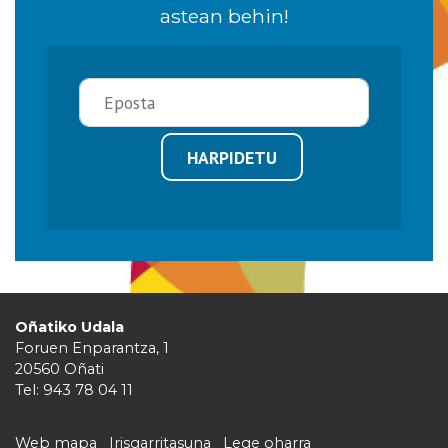
astean behin!
HARPIDETU
Oñatiko Udala
Foruen Enparantza, 1
20560 Oñati
Tel: 943 78 04 11
Web mapa
Irisgarritasuna
Lege oharra