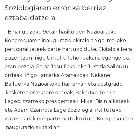
Soziologiaren erronka berriez
eztabaidatzera.
Bihar goizeko 9etan hasiko den Nazioarteko
Kongresuaren inaugurazio ekitaldian goi mailako
pertsonalitateek parte hartuko dute. Ekitaldia bera
zuzentzen Iñigo Urkullu lehendakaria egongo da,
esan bezala. Baina Josu Erkoreka Justizia Sailburu-
ordeak, Iñigo Lamarka Arartekoak, Nekane
Balluerka Nazioarteko harreman eta postgrado
ikasketen errektore ordeak, Bakartxo Tejeria
Legebiltzarreko presidenteak, Mikel Biain alkateak
eta Adam Czarnota Lege Soziologia Institutuko
zuzendariak ere parte hartuko dute Kongresuaren
inaugurazio ekitaldian.