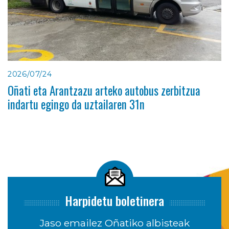
2026/07/24
Oñati eta Arantzazu arteko autobus zerbitzua
indartu egingo da uztailaren 31n
Harpidetu boletinera
Jaso emailez Oñatiko albisteak