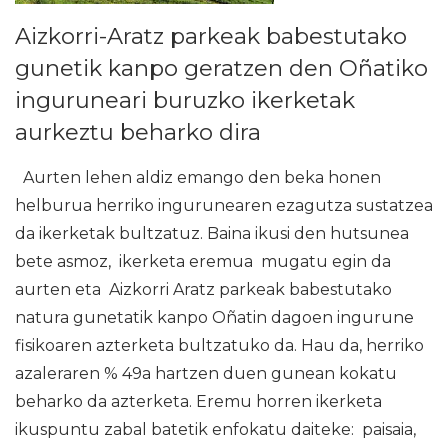
Aizkorri-Aratz parkeak babestutako
gunetik kanpo geratzen den Oñatiko
inguruneari buruzko ikerketak
aurkeztu beharko dira
Aurten lehen aldiz emango den beka honen
helburua herriko ingurunearen ezagutza sustatzea
da ikerketak bultzatuz. Baina ikusi den hutsunea
bete asmoz, ikerketa eremua mugatu egin da
aurten eta Aizkorri Aratz parkeak babestutako
natura gunetatik kanpo Oñatin dagoen ingurune
fisikoaren azterketa bultzatuko da. Hau da, herriko
azaleraren % 49a hartzen duen gunean kokatu
beharko da azterketa. Eremu horren ikerketa
ikuspuntu zabal batetik enfokatu daiteke: paisaia,