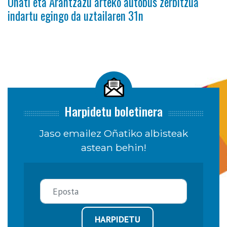
Oñati eta Arantzazu arteko autobus zerbitzua
indartu egingo da uztailaren 31n
Harpidetu boletinera
Jaso emailez Oñatiko albisteak
astean behin!
HARPIDETU