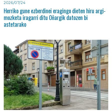
2026/07/24
Herriko gune ezberdinei eragingo dieten hiru argi-
mozketa iragarri ditu Oñargik datozen bi
astetarako