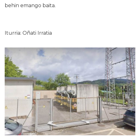
behin emango baita.
Iturria: Oñati Irratia