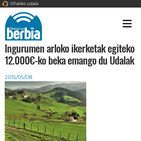
Oñatiko udala
Ingurumen arloko ikerketak egiteko
12.000€-ko beka emango du Udalak
2015/05/08