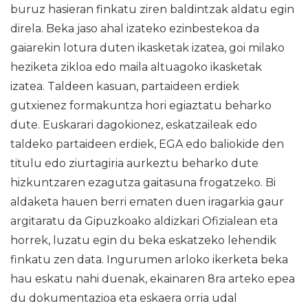
buruz hasieran finkatu ziren baldintzak aldatu egin
direla. Beka jaso ahal izateko ezinbestekoa da
gaiarekin lotura duten ikasketak izatea, goi milako
heziketa zikloa edo maila altuagoko ikasketak
izatea. Taldeen kasuan, partaideen erdiek
gutxienez formakuntza hori egiaztatu beharko
dute. Euskarari dagokionez, eskatzaileak edo
taldeko partaideen erdiek, EGA edo baliokide den
titulu edo ziurtagiria aurkeztu beharko dute
hizkuntzaren ezagutza gaitasuna frogatzeko. Bi
aldaketa hauen berri ematen duen iragarkia gaur
argitaratu da Gipuzkoako aldizkari Ofizialean eta
horrek, luzatu egin du beka eskatzeko lehendik
finkatu zen data. Ingurumen arloko ikerketa beka
hau eskatu nahi duenak, ekainaren 8ra arteko epea
du dokumentazioa eta eskaera orria udal