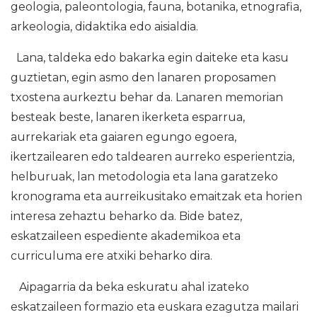
geologia, paleontologia, fauna, botanika, etnografia,
arkeologia, didaktika edo aisialdia.
Lana, taldeka edo bakarka egin daiteke eta kasu
guztietan, egin asmo den lanaren proposamen
txostena aurkeztu behar da. Lanaren memorian
besteak beste, lanaren ikerketa esparrua,
aurrekariak eta gaiaren egungo egoera,
ikertzailearen edo taldearen aurreko esperientzia,
helburuak, lan metodologia eta lana garatzeko
kronograma eta aurreikusitako emaitzak eta horien
interesa zehaztu beharko da. Bide batez,
eskatzaileen espediente akademikoa eta
curriculuma ere atxiki beharko dira.
Aipagarria da beka eskuratu ahal izateko
eskatzaileen formazio eta euskara ezagutza mailari