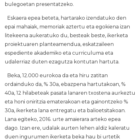
bulegoetan presentatzeko.
Eskaera epea beteta, hartarako izendatuko den
epai mahaiak, memoriak aztertu eta egokiena izan
litekeena aukeratuko du, besteak beste, ikerketa
proiektuaren planteamendua, eskatzaileen
espediente akademiko eta curriculuma eta
udalerriaz duten ezagutza kontutan hartuta.
Beka, 12.000 eurokoa da eta hiru zatitan
ordainduko da, % 30a, ebazpena hartutakoan, %
40a, 12 hilabeteak pasata lanaren txostena aurkeztu
eta honi oniritzia ematerakoan eta gainontzeko %
30a, ikerketa lana entregatu eta balioetsitakoan.
Lana egiteko, 2016. urte amaierara arteko epea
dago. Izan ere, udalak aurten lehen aldiz kaleratu
duen ingurumen ikerketa beka hau bi urtetik