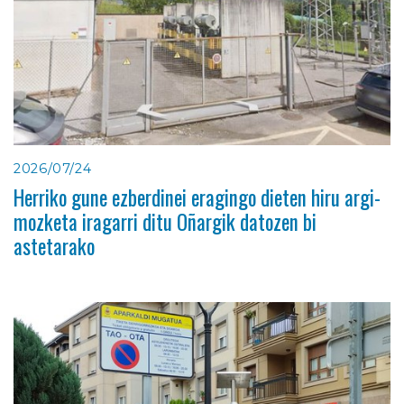
2026/07/24
Herriko gune ezberdinei eragingo dieten hiru argi-
mozketa iragarri ditu Oñargik datozen bi
astetarako