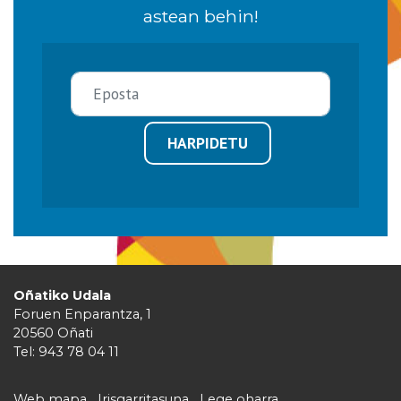
astean behin!
HARPIDETU
Oñatiko Udala
Foruen Enparantza, 1
20560 Oñati
Tel: 943 78 04 11
Web mapa
Irisgarritasuna
Lege oharra