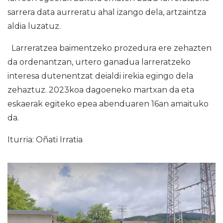
sarrera data aurreratu ahal izango dela, artzaintza
aldia luzatuz.
Larreratzea baimentzeko prozedura ere zehazten
da ordenantzan, urtero ganadua larreratzeko
interesa dutenentzat deialdi irekia egingo dela
zehaztuz. 2023koa dagoeneko martxan da eta
eskaerak egiteko epea abenduaren 16an amaituko
da.
Iturria: Oñati Irratia