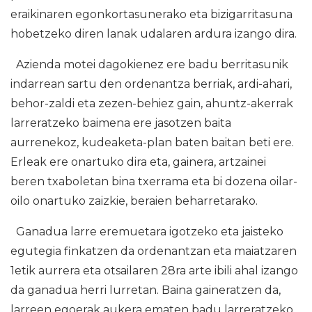
eraikinaren egonkortasunerako eta bizigarritasuna
hobetzeko diren lanak udalaren ardura izango dira.
Azienda motei dagokienez ere badu berritasunik
indarrean sartu den ordenantza berriak, ardi-ahari,
behor-zaldi eta zezen-behiez gain, ahuntz-akerrak
larreratzeko baimena ere jasotzen baita
aurrenekoz, kudeaketa-plan baten baitan beti ere.
Erleak ere onartuko dira eta, gainera, artzainei
beren txaboletan bina txerrama eta bi dozena oilar-
oilo onartuko zaizkie, beraien beharretarako.
Ganadua larre eremuetara igotzeko eta jaisteko
egutegia finkatzen da ordenantzan eta maiatzaren
1etik aurrera eta otsailaren 28ra arte ibili ahal izango
da ganadua herri lurretan. Baina gaineratzen da,
larreen egoerak aukera ematen badu larreratzeko