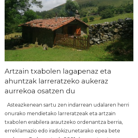
Artzain txabolen lagapenaz eta
ahuntzak larreratzeko aukeraz
aurrekoa osatzen du
Asteazkenean sartu zen indarrean udalaren herri
onurako mendietako larreratzeak eta artzain
txabolen erabilera arautzeko ordenantza berria,
erreklamazio edo iradokizunetarako epea bete