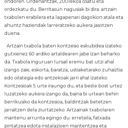
ondoren. Ordenantzak, 2001ekoa osatu eta
ordezkatu du. Berritasun nagusiak bi dira: artzain
txabolen erabilera eta lagapenari dagokion atala eta
ahuntz haziendak larreratzeko aukera jasotzen
duena.
Artzain txabola baten kontzesio eskubidea izateko
gutxienez 60 ardiko artaldearen jabe izan beharko
da. Txabola inguruan lursail eremu bat utzi ahal
izango zaie, eskorta, baratza, ustiaketarako zuhaiztia
edo oilategia edo antzekoak jarri ahal izateko.
Kontzesioak 5 urte iraungo du, eta beste bost urtez
luzatzeko aukera izango da, baina bi urtean behin
berrikusiko da kontzesioa, baldintzak betetzen
jarraitzen dela ziurtatzeko. Artzainak txabolaren
mantenu arrunta egingo du: erreteila, fatxada
pintatzea edota instalazioen mantentzea eta