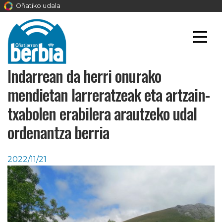
Oñatiko udala
Indarrean da herri onurako
mendietan larreratzeak eta artzain-
txabolen erabilera arautzeko udal
ordenantza berria
2022/11/21