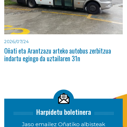
2026/07/24
Oñati eta Arantzazu arteko autobus zerbitzua
indartu egingo da uztailaren 31n
Harpidetu boletinera
Jaso emailez Oñatiko albisteak