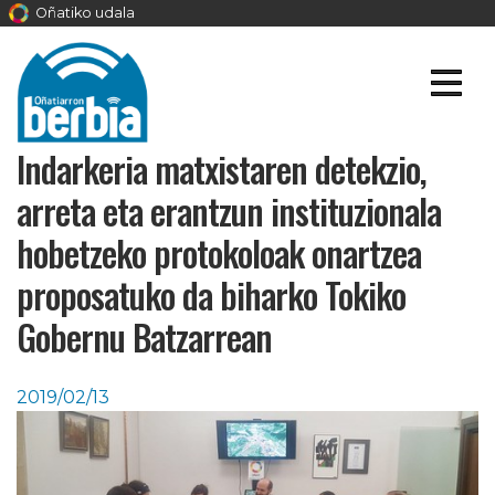
Oñatiko udala
Indarkeria matxistaren detekzio,
arreta eta erantzun instituzionala
hobetzeko protokoloak onartzea
proposatuko da biharko Tokiko
Gobernu Batzarrean
2019/02/13