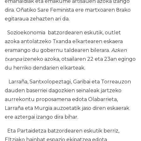
emanaldiak eta emakume artisauen azoka izango
dira. Oñatiko Sare Feminista ere martxoaren 8rako
egitaraua zehazten ari da.
Sozioekonomia batzordearen eskutik, outlet
azoka antolatzeko Txanda elkartearen eskaera
eramango du gobernu taldearen bilerara.
Azken
txanpa
izeneko azoka, otsailaren 22 eta 23an egingo
du herriko dendarien elkarteak.
Larraña, Santxolopeztagi, Garibai eta Torreauzon
dauden baserriei dagozkien seinaleak jartzeko
aurrekontu proposamena edota Olabarrieta,
Larraña eta Murgia auzoetatik jaso diren eskaerak
ere aztergai izango dira bihar.
Eta Partaidetza batzordearen eskutik berriz,
Eltziako hainbat espazio ekipatzea edota