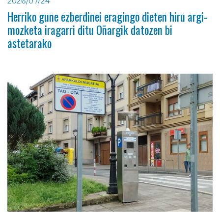
2026/07/24
Herriko gune ezberdinei eragingo dieten hiru argi-
mozketa iragarri ditu Oñargik datozen bi
astetarako