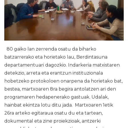
80 gaiko lan zerrenda osatu da biharko
batzarrerako eta horietako lau, Berdintasuna
departamentuari dagozkio. Indarkeria matxistaren
detekzio, arreta eta erantzun instituzionala
hobetzeko protokoloen onarpena da horietako bat,
bestea, martxoaren 8ra begira antolatzen ari den
programaren hedapenerako gastuak. Udalak,
hainbat ekintza lotu ditu jada. Martxoaren 1etik
26ra arteko egitaraua osatu du eta tartean,
dokumental eta zine proiekzioak, antzerki