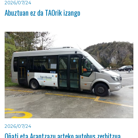
2026/07/24
Abuztuan ez da TAOrik izango
2026/07/24
Oñati eta Arantzazu arteko autobus zerbitzua