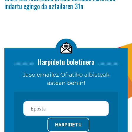
indartu egingo da uztailaren 31n
Harpidetu boletinera
Jaso emailez Oñatiko albisteak
astean behin!
HARPIDETU