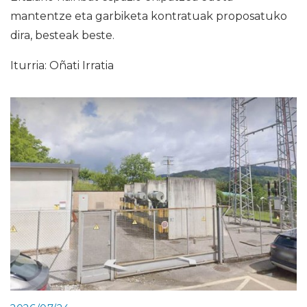
mantentze eta garbiketa kontratuak proposatuko
dira, besteak beste.
Iturria: Oñati Irratia