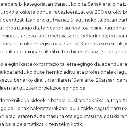
arabera bi kategoriatan banatuko dira. Sariak ere, bina i
euroko erosketa bonua irabazleentzat eta 200 euroko b
taldeentzat. Izan ere, gutxienez 5 laguneko taldetan par
a librea izango da, taldearen aukerakoa, baina iraupena
ei minutu arteko laburmetraia sortu beharko da; euska
 noka eta toka erregistroak erabiliz. Konnotazio sexitak,
oboak edo iraingarriak dituzten bideoak baztertu egingo 
la egin ikasteko formazio tailerra egingo da, abenduare
istikoa landuko dute herriko aditu eta profesionalek la
ztu beharko dira, urtarrilaren 15era arte. 26an sari ban
iren lan guztien proiekzioa egingo da.
e teknikoko kideekin batera, euskara teknikaria, Ingo 
ngo da. Lanak baloratzerakoan lau irizpide nagusi hartuk
n erabileraren zuzentasuna eta egokitasuna, edukiaren 
a bai alde artistikotik zein teknikotik.