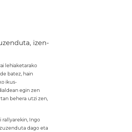
zuzenduta, izen-
i lehiaketarako
de batez, hain
ko ikus-
dialdean egin zen
rtan behera utzi zen,
rallyarekin, Ingo
i zuzenduta dago eta