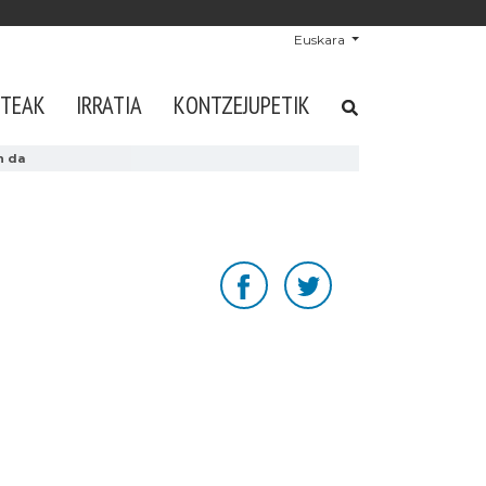
Euskara
STEAK
IRRATIA
KONTZEJUPETIK
n da