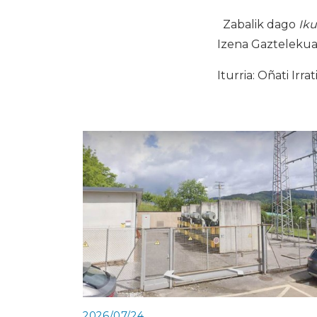
Zabalik dago
Iku
Izena Gaztelekua
Iturria: Oñati Irrat
2026/07/24