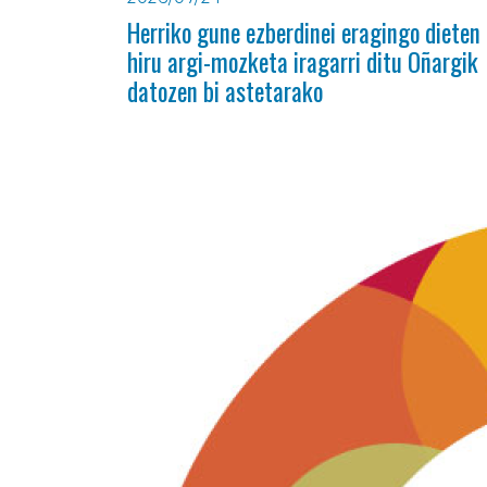
Herriko gune ezberdinei eragingo dieten
hiru argi-mozketa iragarri ditu Oñargik
datozen bi astetarako