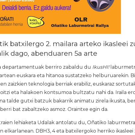
ik batxilergo 2. mailara arteko ikasleei 
lik dago, abenduaren 5a arte
 departamentuak berriro zabaldu du
IkusHI!
laburmetra
 artean euskara eta hitanoa sustatzeko helburuarekin. Bi
en zaizkien teknologia berriak erabiliz, euskaraz sortuta
tzi eta halakoen kontsumoa bultzatu nahi da. Iraila er
na talde gutxi batzuk bakarrik animatu zirela ikusita, be
 berri bat zabaltzeko asmoz. Oraintxe egin da.
aien lehiaketa Udalak antolatu du, Oñatiko laburmetrai 
n elkarlanean. DBH3, 4 eta batxilergoko herriko ikaslee