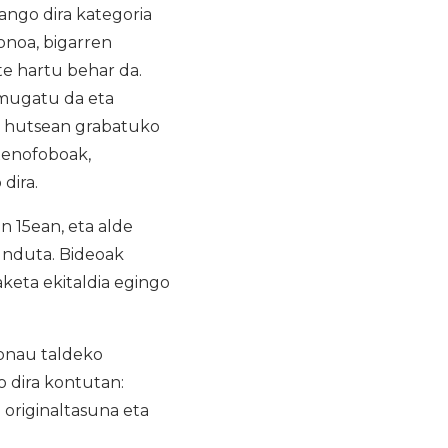
zango dira kategoria
onoa, bigarren
te hartu behar da.
 mugatu da eta
ra hutsean grabatuko
 xenofoboak,
dira.
n 15ean, eta alde
gunduta. Bideoak
aketa ekitaldia egingo
Xonau taldeko
o dira kontutan:
originaltasuna eta