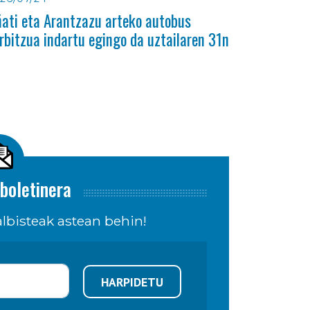
ati eta Arantzazu arteko autobus
rbitzua indartu egingo da uztailaren 31n
boletinera
lbisteak astean behin!
HARPIDETU