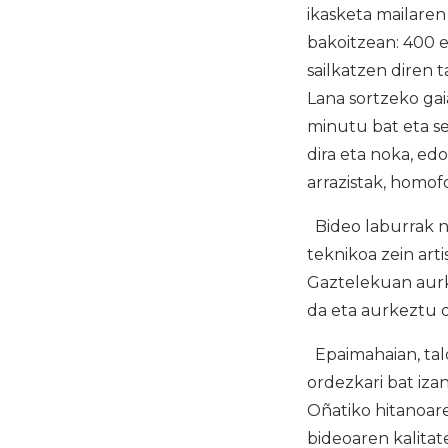
ikasketa mailaren 
bakoitzean: 400 
sailkatzen diren 
Lana sortzeko gai
minutu bat eta s
dira eta noka, edo
arrazistak, homof
Bideo laburrak no
teknikoa zein art
Gaztelekuan aurke
da eta aurkeztu d
Epaimahaian, tald
ordezkari bat iza
Oñatiko hitanoare
bideoaren kalitate