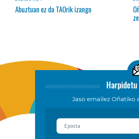
Abuztuan ez da TAOrik izango
Oñ
ze
Harpidetu 
Jaso emailez Oñatiko a