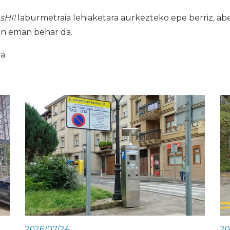
sHI!
laburmetraia lehiaketara aurkezteko epe berriz, ab
n eman behar da.
ia
2026/07/24
20