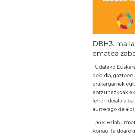
DBH3. mailat
ematea zaba
Udaleko Euskara
deialdia, gazteen
erakargarriak egit
entzunezkoak ekoi
lehen deialdia bai
aurrerago deialdi
Ikus Hi
laburmetr
Xonau! taldeareki