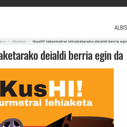
ALBI
era
Albisteak
IkusHI! laburmetrai lehiaketarako deialdi berria egi
aketarako deialdi berria egin da