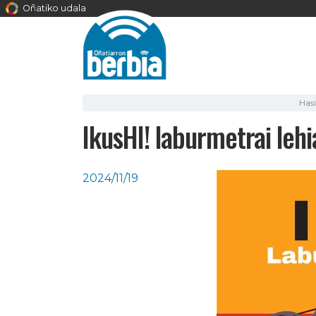
Oñatiko udala
Hasi
IkusHI! laburmetrai lehi
2024/11/19