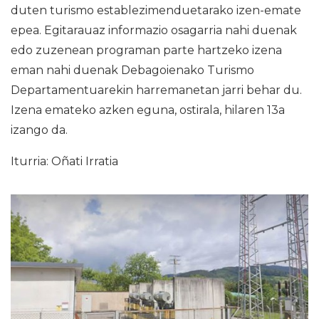
duten turismo establezimenduetarako izen-emate
epea. Egitarauaz informazio osagarria nahi duenak
edo zuzenean programan parte hartzeko izena
eman nahi duenak Debagoienako Turismo
Departamentuarekin harremanetan jarri behar du.
Izena emateko azken eguna, ostirala, hilaren 13a
izango da.
Iturria: Oñati Irratia