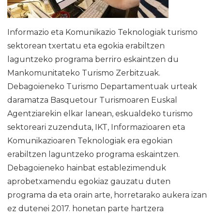
Informazio eta Komunikazio Teknologiak turismo
sektorean txertatu eta egokia erabiltzen
laguntzeko programa berriro eskaintzen du
Mankomunitateko Turismo Zerbitzuak.
Debagoieneko Turismo Departamentuak urteak
daramatza Basquetour Turismoaren Euskal
Agentziarekin elkar lanean, eskualdeko turismo
sektoreari zuzenduta, IKT, Informazioaren eta
Komunikazioaren Teknologiak era egokian
erabiltzen laguntzeko programa eskaintzen.
Debagoieneko hainbat establezimenduk
aprobetxamendu egokiaz gauzatu duten
programa da eta orain arte, horretarako aukera izan
ez dutenei 2017. honetan parte hartzera