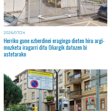
2026/07/24
Herriko gune ezberdinei eragingo dieten hiru argi-
mozketa iragarri ditu Oñargik datozen bi
astetarako