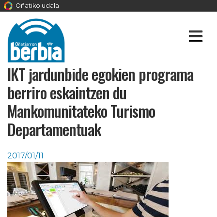
Oñatiko udala
IKT jardunbide egokien programa
berriro eskaintzen du
Mankomunitateko Turismo
Departamentuak
2017/01/11