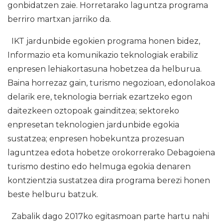
gonbidatzen zaie. Horretarako laguntza programa
berriro martxan jarriko da.
IKT jardunbide egokien programa honen bidez,
Informazio eta komunikazio teknologiak erabiliz
enpresen lehiakortasuna hobetzea da helburua.
Baina horrezaz gain, turismo negozioan, edonolakoa
delarik ere, teknologia berriak ezartzeko egon
daitezkeen oztopoak gainditzea; sektoreko
enpresetan teknologien jardunbide egokia
sustatzea; enpresen hobekuntza prozesuan
laguntzea edota hobetze orokorrerako Debagoiena
turismo destino edo helmuga egokia denaren
kontzientzia sustatzea dira programa berezi honen
beste helburu batzuk.
Zabalik dago 2017ko egitasmoan parte hartu nahi