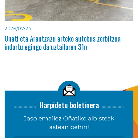
2026/07/24
Oñati eta Arantzazu arteko autobus zerbitzua
indartu egingo da uztailaren 31n
Harpidetu boletinera
Jaso emailez Oñatiko albisteak
astean behin!