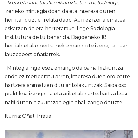
Ikerketa lanetarako elkarrizketen metodologia
izeneko mintegia doan da eta interesa duten
herritar guztiei irekita dago. Aurrez izena ematea
eskatzen da eta horretarako, Lege Soziologia
Institutura deitu behar da. Dagoeneko 18
herrialdetako pertsonek eman dute izena, tartean
lauzpabost oñatiarrek.
Mintegia ingelesez emango da baina hizkuntza
ondo ez menperatu arren, interesa duen oro parte
hartzera animatzen ditu antolakuntzak. Saioa oso
praktikoa izango da eta ariketak parte-hartzaileek
nahi duten hizkuntzan egin ahal izango dituzte.
Iturria: Oñati Irratia