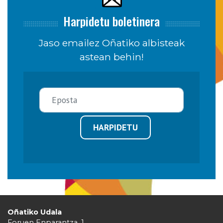
Harpidetu boletinera
Jaso emailez Oñatiko albisteak
astean behin!
HARPIDETU
Oñatiko Udala
Foruen Enparantza, 1