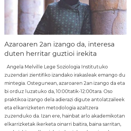
Azaroaren 2an izango da, interesa
duten herritar guztioi irekita
Angela Melville Lege Soziologia Institutuko
zuzendari zientifiko izandako irakasleak emango du
mintegia. Ostegunean, azaroaren 2an izango da eta
bi orduz luzatuko da, 10:00tatik-12:00tara. Oso
praktikoa izango dela adierazi digute antolatzaileek
eta elkarrizketen metodologia azaltzera
zuzenduko da. Izan ere, hainbat arlo akademikotan
elkarrizketak ikerketa oinarri baitira, baina sarritan,