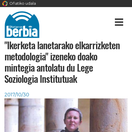
Oñatiko udala
"Ikerketa lanetarako elkarrizketen
metodologia" izeneko doako
mintegia antolatu du Lege
Soziologia Institutuak
2017/10/30