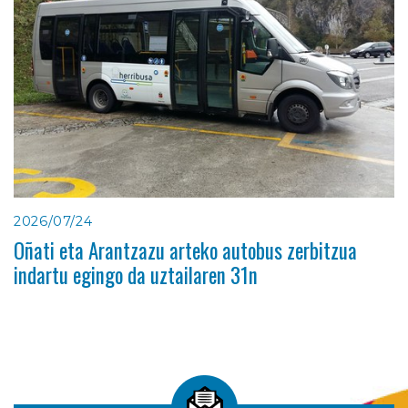
2026/07/24
Oñati eta Arantzazu arteko autobus zerbitzua
indartu egingo da uztailaren 31n