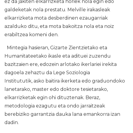
ez da jakiten elkarrizketa horiek nola egin edo
galdeketak nola prestatu. Melville irakasleak
elkarrizketa mota desberdinen ezaugarriak
azalduko ditu, eta mota bakoitza nola eta noiz
erabiltzea komeni den.
Mintegia hasieran, Gizarte Zientzietako eta
Humanitateetako ikasle eta adituei zuzendu
bazitzaien ere, edozein arlotako ikerlariei irekita
dagoela zehaztu da Lege Soziologia
Institututik, asko baitira ikerketa edo graduondoko
lanetarako, master edo doktore tesietarako,
elkarrizketak egin ohi dituztenak. Beraz,
metodologia ezagutu eta ondo jarraitzeak
berebiziko garrantzia dauka lana emankorra izan
dadin.