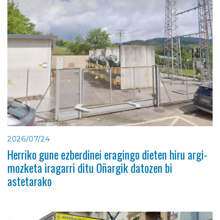
2026/07/24
Herriko gune ezberdinei eragingo dieten hiru argi-
mozketa iragarri ditu Oñargik datozen bi
astetarako